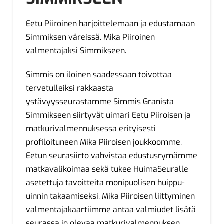
Eetu Piiroinen harjoittelemaan ja edustamaan
Simmiksen väreissä. Mika Piiroinen
valmentajaksi Simmikseen.
Simmis on iloinen saadessaan toivottaa
tervetulleiksi rakkaasta
ystävyysseurastamme Simmis Granista
Simmikseen siirtyvät uimari Eetu Piiroisen ja
matkurivalmennuksessa erityisesti
profiloituneen Mika Piiroisen joukkoomme.
Eetun seurasiirto vahvistaa edustusrymämme
matkavalikoimaa sekä tukee HuimaSeuralle
asetettuja tavoitteita monipuolisen huippu-
uinnin takaamiseksi. Mika Piiroisen liittyminen
valmentajakaartiimme antaa valmiudet lisätä
seurassa jo olevaa matkurivalmennuksen