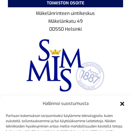
TOIMISTON OSOITE
Mäkelänrinteen uintikeskus
Mäkelänkatu 49
00550 Helsinki
Hallinnoi suostumusta
TOIMINNANJOHTAJA
Parhaan kokemuksen tarjoamiseksi käytämme teknologioita, kuten
Kristiina Mäkinen
evästeitä, tallentaaksemme ja/tai käyttääksemme laitetietoja. Näiden
tekniikoiden hyväksyminen antaa meille mahdollisuuden käsitellä tietoja,
040 725 3186