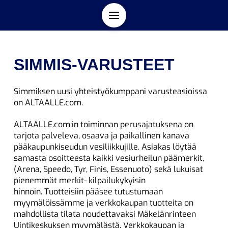
SIMMIS-VARUSTEET
Simmiksen uusi yhteistyökumppani varusteasioissa
on ALTAALLE.com.
ALTAALLE.com:in toiminnan perusajatuksena on
tarjota palveleva, osaava ja paikallinen kanava
pääkaupunkiseudun vesiliikkujille. Asiakas löytää
samasta osoitteesta kaikki vesiurheilun päämerkit,
(Arena, Speedo, Tyr, Finis, Essenuoto) sekä lukuisat
pienemmät merkit- kilpailukykyisin
hinnoin. Tuotteisiin pääsee tutustumaan
myymälöissämme ja verkkokaupan tuotteita on
mahdollista tilata noudettavaksi Mäkelänrinteen
Uintikeskuksen myymälästä. Verkkokaupan ja