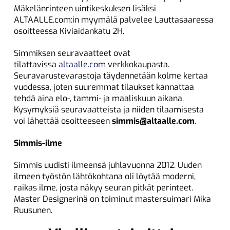
Mäkelänrinteen uintikeskuksen lisäksi
ALTAALLE.com:in myymälä palvelee Lauttasaaressa
osoitteessa Kiviaidankatu 2H.
Simmiksen seuravaatteet ovat
tilattavissa
altaalle.com
verkkokaupasta.
Seuravarustevarastoja täydennetään kolme kertaa
vuodessa, joten suuremmat tilaukset kannattaa
tehdä aina elo-, tammi- ja maaliskuun aikana.
Kysymyksiä seuravaatteista ja niiden tilaamisesta
voi lähettää osoitteeseen
simmis@altaalle.com
.
Simmis-ilme
Simmis uudisti ilmeensä juhlavuonna 2012. Uuden
ilmeen työstön lähtökohtana oli löytää moderni,
raikas ilme, josta näkyy seuran pitkät perinteet.
Master Designerinä on toiminut mastersuimari Mika
Ruusunen.