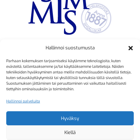
Hallinnoi suostumusta
TOIMINNANJOHTAJA
Parhaan kokemuksen tarjoamiseksi käytämme teknologioita, kuten
Kristiina Mäkinen
evästeitä, tallentaaksemme ja/tai käyttääksemme laitetietoja. Näiden
tekniikoiden hyväksyminen antaa meille mahdollisuuden käsitellä tietoja,
040 725 3186
kuten selauskäyttäytymistä tai yksilöllisiä tunnuksia tällä sivustolla.
kristiina.makinen@simmis.fi
Suostumuksen jättäminen tai peruuttaminen voi vaikuttaa haitallisesti
tiettyihin ominaisuuksiin ja toimintoihin.
Hallinnoi palveluita
KURSSIASIAT
Kyselyt ja muut yhteydenotot
Hyväksy
sähköpostitse:
Kiellä
kurssitoiminta@simmis.fi