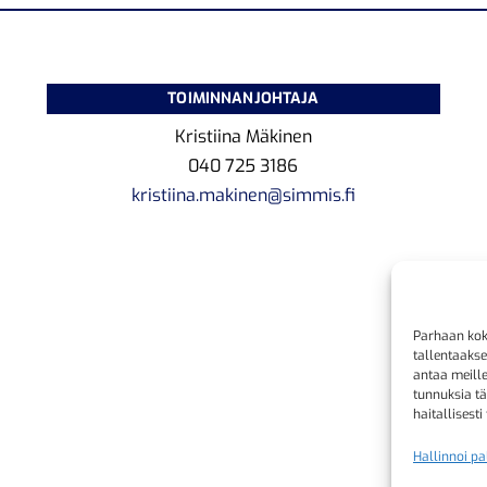
TOIMINNANJOHTAJA
Kristiina Mäkinen
040 725 3186
kristiina.makinen@simmis.fi
Parhaan kok
tallentaaks
antaa meille
tunnuksia tä
haitallisesti
Hallinnoi pa