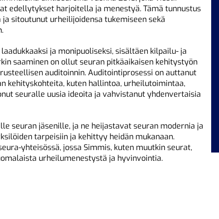
at edellytykset harjoitella ja menestyä. Tämä tunnustus
 ja sitoutunut urheilijoidensa tukemiseen sekä
.
 laadukkaaksi ja monipuoliseksi, sisältäen kilpailu- ja
kin saaminen on ollut seuran pitkäaikaisen kehitystyön
erusteellisen auditoinnin. Auditointiprosessi on auttanut
kehityskohteita, kuten hallintoa, urheilutoimintaa,
uonut seuralle uusia ideoita ja vahvistanut yhdenvertaisia
lle seuran jäsenille, ja ne heijastavat seuran modernia ja
yksilöiden tarpeisiin ja kehittyy heidän mukanaan.
iseura-yhteisössä, jossa Simmis, kuten muutkin seurat,
uomalaista urheilumenestystä ja hyvinvointia.