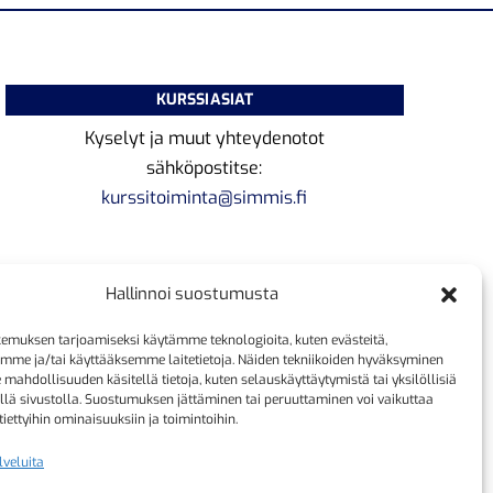
KURSSIASIAT
Kyselyt ja muut yhteydenotot
sähköpostitse:
kurssitoiminta@simmis.fi
Hallinnoi suostumusta
emuksen tarjoamiseksi käytämme teknologioita, kuten evästeitä,
emme ja/tai käyttääksemme laitetietoja. Näiden tekniikoiden hyväksyminen
 mahdollisuuden käsitellä tietoja, kuten selauskäyttäytymistä tai yksilöllisiä
llä sivustolla. Suostumuksen jättäminen tai peruuttaminen voi vaikuttaa
 tiettyihin ominaisuuksiin ja toimintoihin.
lveluita