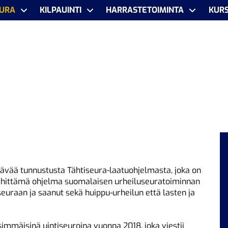
URA
KILPAUINTI
HARRASTETOIMINTA
KURS
ävää tunnustusta Tähtiseura-laatuohjelmasta, joka on
n kehittämä ohjelma suomalaisen urheiluseuratoiminnan
uraan ja saanut sekä huippu-urheilun että lasten ja
immäisinä uintiseuroina vuonna 2018, joka viestii