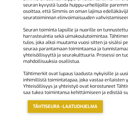
seuran kyvystä luoda huippu-urheilijoille paremm
osoittaa, että Simmis on oman lajinsa edelläkävijä
seuratoiminnan elinvoimaisuuden vahvistamiseen
Seuran toiminta lapsille ja nuorille on tunnustettu
harrasteuintia sekä uimakoulutoimintaa. Tähtimer
tulos, joka alkoi muutama vuosi sitten ja sisälsi p
seuraa parantamaan toimintaansa ja tunnistamaan 
yhteisöllisyyttä ja seurakulttuuria. Prosessi on t
mahdollisuuksia osallistua.
Tähtimerkit ovat lupaus laadusta nykyisille ja uusi
inhimillistä toimintatapaa, joka vastaa erilaisten 
Yhteisöllisyys ja yhteistyö ovat korostuneet Täht
saa tukea toimintansa kehittämiseen ja edistää s
TÄHTISEURA -LAATUOHJELMA