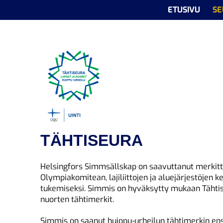
ETUSIVU
SE
TÄHTISEURA
Helsingfors Simmsällskap on saavuttanut merkitt
Olympiakomitean, lajiliittojen ja aluejärjestöje
tukemiseksi. Simmis on hyväksytty mukaan Tähtise
nuorten tähtimerkit.
Simmis on saanut huippu-urheilun tähtimerkin ens