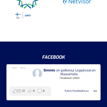
FACEBOOK
Simmis
on paikassa Leppävaaran
Maauimala.
1 kuukausi sitten
21
0
0
Katso Facebookissa
·
Jaa