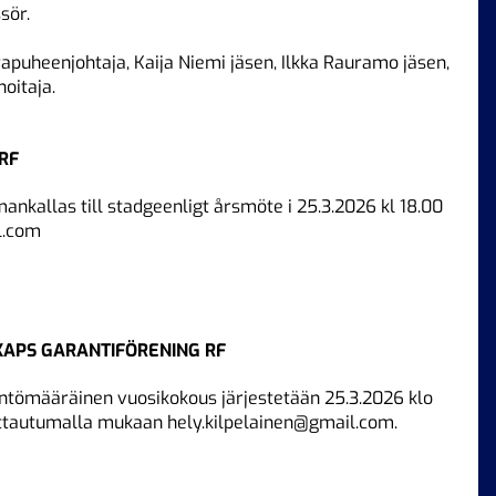
sör.
apuheenjohtaja, Kaija Niemi jäsen, Ilkka Rauramo jäsen,
hoitaja.
RF
nkallas till stadgeenligt årsmöte i 25.3.2026 kl 18.00
l.com
SKAPS GARANTIFÖRENING RF
äntömääräinen vuosikokous järjestetään 25.3.2026 klo
oittautumalla mukaan
hely.kilpelainen@gmail.com
.