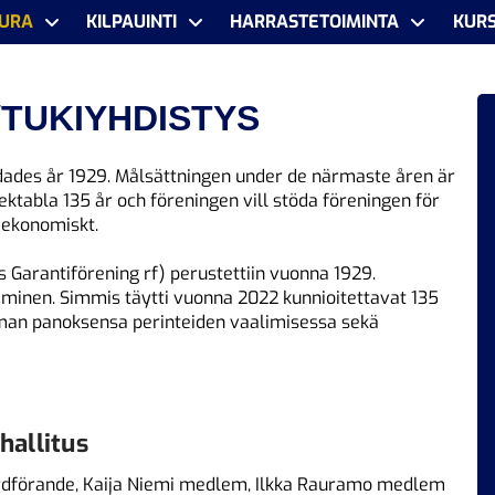
URA
KILPAUINTI
HARRASTETOIMINTA
KURS
TUKIYHDISTYS
dades år 1929. Målsättningen under de närmaste åren är
ktabla 135 år och föreningen vill stöda föreningen för
 ekonomiskt.
 Garantiförening rf) perustettiin vuonna 1929.
minen. Simmis täytti vuonna 2022 kunnioitettavat 135
oman panoksensa perinteiden vaalimisessa sekä
hallitus
ordförande, Kaija Niemi medlem, Ilkka Rauramo medlem