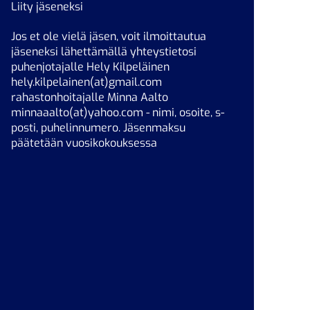
Liity jäseneksi
Jos et ole vielä jäsen, voit ilmoittautua
jäseneksi lähettämällä yhteystietosi
puhenjotajalle Hely Kilpeläinen
hely.kilpelainen(at)gmail.com
rahastonhoitajalle Minna Aalto
minnaaalto(at)yahoo.com - nimi, osoite, s-
posti, puhelinnumero. Jäsenmaksu
päätetään vuosikokouksessa