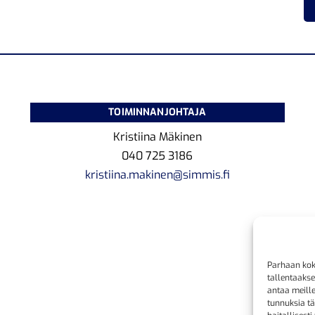
TOIMINNANJOHTAJA
Kristiina Mäkinen
040 725 3186
kristiina.makinen@simmis.fi
Parhaan kok
tallentaaks
antaa meille
tunnuksia tä