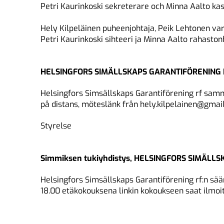
Petri Kaurinkoski sekreterare och Minna Aalto kas
Hely Kilpeläinen puheenjohtaja, Peik Lehtonen var
Petri Kaurinkoski sihteeri ja Minna Aalto rahaston
HELSINGFORS SIMÄLLSKAPS GARANTIFÖRENING 
Helsingfors Simsällskaps Garantiförening rf samma
på distans, möteslänk från
hely.kilpelainen@gmai
Styrelse
Simmiksen tukiyhdistys, HELSINGFORS SIMÄLL
Helsingfors Simsällskaps Garantiförening rf:n sä
18.00 etäkokouksena linkin kokoukseen saat ilm