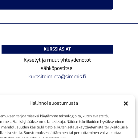
KURSSIASIAT
Kyselyt ja muut yhteydenotot
sähköpostitse:
kurssitoiminta@simmis.fi
Hallinnoi suostumusta
emuksen tarjoamiseksi käytämme teknologioita, kuten evästeitä,
emme ja/tai käyttääksemme laitetietoja. Näiden tekniikoiden hyväksyminen
 mahdollisuuden käsitellä tietoja, kuten selauskäyttäytymistä tai yksilöllisiä
llä sivustolla. Suostumuksen jättäminen tai peruuttaminen voi vaikuttaa