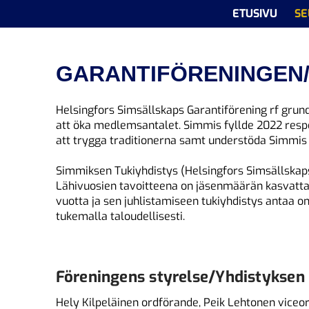
ETUSIVU
SE
GARANTIFÖRENINGEN/
Helsingfors Simsällskaps Garantiförening rf grun
att öka medlemsantalet. Simmis fyllde 2022 respe
att trygga traditionerna samt understöda Simmis
Simmiksen Tukiyhdistys (Helsingfors Simsällskaps
Lähivuosien tavoitteena on jäsenmäärän kasvatta
vuotta ja sen juhlistamiseen tukiyhdistys antaa 
tukemalla taloudellisesti.
Föreningens styrelse/Yhdistyksen 
Hely Kilpeläinen ordförande, Peik Lehtonen vice