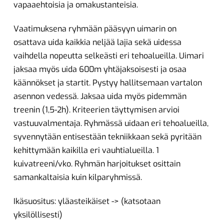
vapaaehtoisia ja omakustanteisia.
Vaatimuksena ryhmään pääsyyn uimarin on
osattava uida kaikkia neljää lajia sekä uidessa
vaihdella nopeutta selkeästi eri tehoalueilla. Uimari
jaksaa myös uida 600m yhtäjaksoisesti ja osaa
käännökset ja startit. Pystyy hallitsemaan vartalon
asennon vedessä. Jaksaa uida myös pidemmän
treenin (1,5-2h). Kriteerien täyttymisen arvioi
vastuuvalmentaja. Ryhmässä uidaan eri tehoalueilla,
syvennytään entisestään tekniikkaan sekä pyritään
kehittymään kaikilla eri vauhtialueilla. 1
kuivatreeni/vko. Ryhmän harjoitukset osittain
samankaltaisia kuin kilparyhmissä.
Ikäsuositus: yläasteikäiset -> (katsotaan
yksilöllisesti)