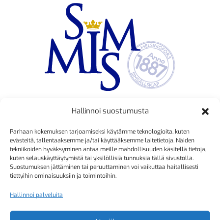
Hallinnoi suostumusta
TOIMINNANJOHTAJA
Parhaan kokemuksen tarjoamiseksi käytämme teknologioita, kuten
Kristiina Mäkinen
evästeitä, tallentaaksemme ja/tai käyttääksemme laitetietoja. Näiden
tekniikoiden hyväksyminen antaa meille mahdollisuuden käsitellä tietoja,
040 725 3186
kuten selauskäyttäytymistä tai yksilöllisiä tunnuksia tällä sivustolla.
kristiina.makinen@simmis.fi
Suostumuksen jättäminen tai peruuttaminen voi vaikuttaa haitallisesti
tiettyihin ominaisuuksiin ja toimintoihin.
Hallinnoi palveluita
KURSSIASIAT
Kyselyt ja muut yhteydenotot