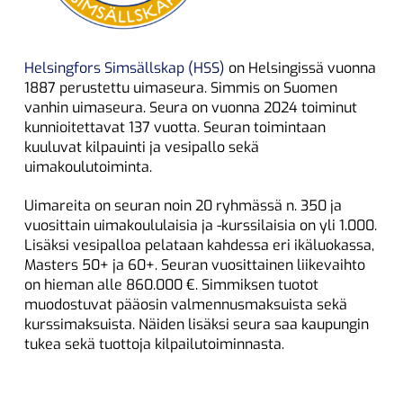
Helsingfors Simsällskap (HSS)
on Helsingissä vuonna
1887 perustettu uimaseura. Simmis on Suomen
vanhin uimaseura. Seura on vuonna 2024 toiminut
kunnioitettavat 137 vuotta. Seuran toimintaan
kuuluvat kilpauinti ja vesipallo sekä
uimakoulutoiminta.
Uimareita on seuran noin 20 ryhmässä n. 350 ja
vuosittain uimakoululaisia ja -kurssilaisia on yli 1.000.
Lisäksi vesipalloa pelataan kahdessa eri ikäluokassa,
Masters 50+ ja 60+. Seuran vuosittainen liikevaihto
on hieman alle 860.000 €. Simmiksen tuotot
muodostuvat pääosin valmennusmaksuista sekä
kurssimaksuista. Näiden lisäksi seura saa kaupungin
tukea sekä tuottoja kilpailutoiminnasta.