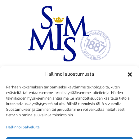
Hallinnoi suostumusta
TOIMINNANJOHTAJA
Parhaan kokemuksen tarjoamiseksi käytämme teknologioita, kuten
Kristiina Mäkinen
evästeitä, tallentaaksemme ja/tai käyttääksemme laitetietoja. Näiden
tekniikoiden hyväksyminen antaa meille mahdollisuuden käsitellä tietoja,
040 725 3186
kuten selauskäyttäytymistä tai yksilöllisiä tunnuksia tällä sivustolla.
kristiina.makinen@simmis.fi
Suostumuksen jättäminen tai peruuttaminen voi vaikuttaa haitallisesti
tiettyihin ominaisuuksiin ja toimintoihin.
Hallinnoi palveluita
KURSSIASIAT