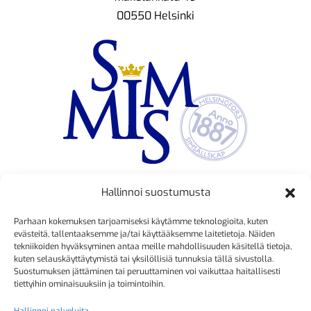
00550 Helsinki
Hallinnoi suostumusta
TOIMINNANJOHTAJA
Parhaan kokemuksen tarjoamiseksi käytämme teknologioita, kuten
Kristiina Mäkinen
evästeitä, tallentaaksemme ja/tai käyttääksemme laitetietoja. Näiden
tekniikoiden hyväksyminen antaa meille mahdollisuuden käsitellä tietoja,
040 725 3186
kuten selauskäyttäytymistä tai yksilöllisiä tunnuksia tällä sivustolla.
kristiina.makinen@simmis.fi
Suostumuksen jättäminen tai peruuttaminen voi vaikuttaa haitallisesti
tiettyihin ominaisuuksiin ja toimintoihin.