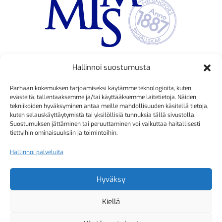
Hallinnoi suostumusta
TOIMINNANJOHTAJA
Parhaan kokemuksen tarjoamiseksi käytämme teknologioita, kuten
Kristiina Mäkinen
evästeitä, tallentaaksemme ja/tai käyttääksemme laitetietoja. Näiden
tekniikoiden hyväksyminen antaa meille mahdollisuuden käsitellä tietoja,
040 725 3186
kuten selauskäyttäytymistä tai yksilöllisiä tunnuksia tällä sivustolla.
kristiina.makinen@simmis.fi
Suostumuksen jättäminen tai peruuttaminen voi vaikuttaa haitallisesti
tiettyihin ominaisuuksiin ja toimintoihin.
Hallinnoi palveluita
KURSSIASIAT
Kyselyt ja muut yhteydenotot
Hyväksy
sähköpostitse:
Kiellä
kurssitoiminta@simmis.fi