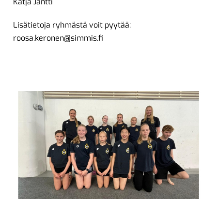
Katja Jäntti
Lisätietoja ryhmästä voit pyytää:
roosa.keronen@simmis.fi