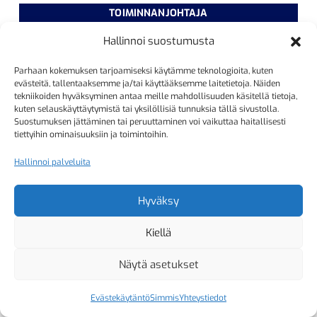
TOIMINNANJOHTAJA
Kristiina Mäkinen
Hallinnoi suostumusta
040 725 3186
Parhaan kokemuksen tarjoamiseksi käytämme teknologioita, kuten
kristiina.makinen@simmis.fi
evästeitä, tallentaaksemme ja/tai käyttääksemme laitetietoja. Näiden
tekniikoiden hyväksyminen antaa meille mahdollisuuden käsitellä tietoja,
kuten selauskäyttäytymistä tai yksilöllisiä tunnuksia tällä sivustolla.
Suostumuksen jättäminen tai peruuttaminen voi vaikuttaa haitallisesti
KURSSIASIAT
tiettyihin ominaisuuksiin ja toimintoihin.
Kyselyt ja muut yhteydenotot
Hallinnoi palveluita
sähköpostitse:
kurssitoiminta@simmis.fi
Hyväksy
Kiellä
Copyright 2026 Helsingfors Simsällskap
Näytä asetukset
Evästekäytäntö
Simmis
Yhteystiedot