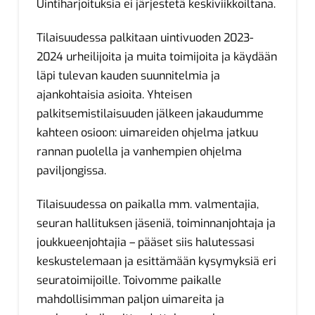
Uintiharjoituksia ei järjestetä keskiviikkoiltana.
Tilaisuudessa palkitaan uintivuoden 2023-
2024 urheilijoita ja muita toimijoita ja käydään
läpi tulevan kauden suunnitelmia ja
ajankohtaisia asioita. Yhteisen
palkitsemistilaisuuden jälkeen jakaudumme
kahteen osioon: uimareiden ohjelma jatkuu
rannan puolella ja vanhempien ohjelma
paviljongissa.
Tilaisuudessa on paikalla mm. valmentajia,
seuran hallituksen jäseniä, toiminnanjohtaja ja
joukkueenjohtajia – pääset siis halutessasi
keskustelemaan ja esittämään kysymyksiä eri
seuratoimijoille. Toivomme paikalle
mahdollisimman paljon uimareita ja