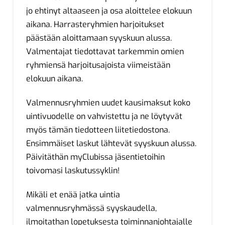
jo ehtinyt altaaseen ja osa aloittelee elokuun
aikana. Harrasteryhmien harjoitukset
päästään aloittamaan syyskuun alussa.
Valmentajat tiedottavat tarkemmin omien
ryhmiensä harjoitusajoista viimeistään
elokuun aikana.
Valmennusryhmien uudet kausimaksut koko
uintivuodelle on vahvistettu ja ne löytyvät
myös tämän tiedotteen liitetiedostona.
Ensimmäiset laskut lähtevät syyskuun alussa.
Päivitäthän myClubissa jäsentietoihin
toivomasi laskutussyklin!
Mikäli et enää jatka uintia
valmennusryhmässä syyskaudella,
ilmoitathan lopetuksesta toiminnanjohtajalle