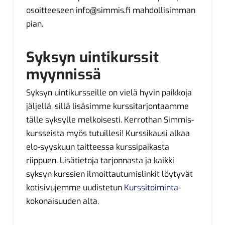
osoitteeseen
info@simmis.fi
mahdollisimman
pian.
Syksyn uintikurssit
myynnissä
Syksyn uintikursseille on vielä hyvin paikkoja
jäljellä, sillä lisäsimme kurssitarjontaamme
tälle syksylle melkoisesti. Kerrothan Simmis-
kursseista myös tutuillesi! Kurssikausi alkaa
elo-syyskuun taitteessa kurssipaikasta
riippuen. Lisätietoja tarjonnasta ja kaikki
syksyn kurssien ilmoittautumislinkit löytyvät
kotisivujemme uudistetun
Kurssitoiminta
-
kokonaisuuden alta.