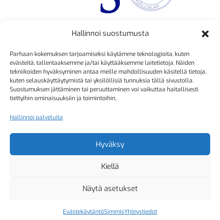
Hallinnoi suostumusta
TOIMINNANJOHTAJA
Parhaan kokemuksen tarjoamiseksi käytämme teknologioita, kuten
Kristiina Mäkinen
evästeitä, tallentaaksemme ja/tai käyttääksemme laitetietoja. Näiden
tekniikoiden hyväksyminen antaa meille mahdollisuuden käsitellä tietoja,
040 725 3186
kuten selauskäyttäytymistä tai yksilöllisiä tunnuksia tällä sivustolla.
kristiina.makinen@simmis.fi
Suostumuksen jättäminen tai peruuttaminen voi vaikuttaa haitallisesti
tiettyihin ominaisuuksiin ja toimintoihin.
Hallinnoi palveluita
KURSSIASIAT
Kyselyt ja muut yhteydenotot
Hyväksy
sähköpostitse:
Kiellä
kurssitoiminta@simmis.fi
Näytä asetukset
Evästekäytäntö
Simmis
Yhteystiedot
Copyright 2026 Helsingfors Simsällskap