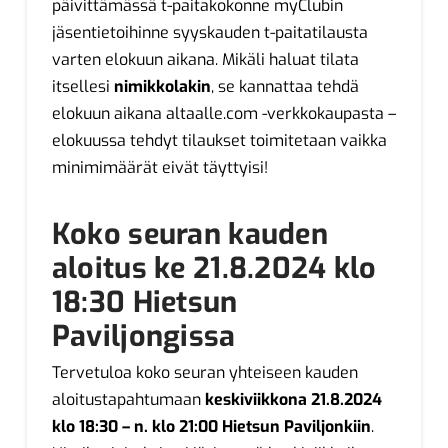
päivittämässä t-paitakokonne myClubin
jäsentietoihinne syyskauden t-paitatilausta
varten elokuun aikana. Mikäli haluat tilata
itsellesi
nimikkolakin
, se kannattaa tehdä
elokuun aikana altaalle.com -verkkokaupasta –
elokuussa tehdyt tilaukset toimitetaan vaikka
minimimäärät eivät täyttyisi!
Koko seuran kauden
aloitus ke 21.8.2024 klo
18:30 Hietsun
Paviljongissa
Tervetuloa koko seuran yhteiseen kauden
aloitustapahtumaan
keskiviikkona 21.8.2024
klo 18:30 – n. klo 21:00 Hietsun Paviljonkiin
.