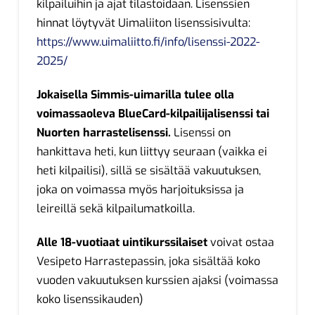
kilpailuihin ja ajat tilastoidaan. Lisenssien
hinnat löytyvät Uimaliiton lisenssisivulta:
https://www.uimaliitto.fi/info/lisenssi-2022-
2025/
Jokaisella Simmis-uimarilla tulee olla
voimassaoleva BlueCard-kilpailijalisenssi tai
Nuorten harrastelisenssi.
Lisenssi on
hankittava heti, kun liittyy seuraan (vaikka ei
heti kilpailisi), sillä se sisältää vakuutuksen,
joka on voimassa myös harjoituksissa ja
leireillä sekä kilpailumatkoilla.
Alle 18-vuotiaat uintikurssilaiset
voivat ostaa
Vesipeto Harrastepassin, joka sisältää koko
vuoden vakuutuksen kurssien ajaksi (voimassa
koko lisenssikauden)