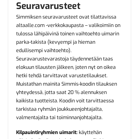
Seuravarusteet
Simmiksen seuravarusteet ovat tilattavissa
altaalle.com -verkkokaupasta – valikoimiin on
tulossa lähipäivinä toinen vaihtoehto uimarin
parka-takista (kevyempi ja hieman
edullisempi vaihtoehto).
Seuravarustevarastoja täydennetään taas
elokuun tilausten jälkeen, joten nyt on oikea
hetki tehdä tarvittavat varustetilaukset.
Muistathan mainita Simmis-koodin tilauksen
yhteydessä, jotta saat 20 % alennuksen
kaikista tuotteista. Koodin voit tarvittaessa
tarkistaa ryhmän joukkueenjohtajalta,
valmentajalta tai toiminnanjohtajalta.
Kilpauintiryhmien uimarit:
käyttehän