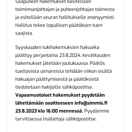
Saapuneet hakemukset käsitellään
toiminnanjohtajan ja puheenjohtajan toimesta
ja esitellään seuran hallitukselle anonyymisti.
Hallitus tekee lopullisen päätöksen tuen
saajista.
Syyskauden tukihakemuksien hakuaika
päättyy perjantaina 23.8.2024, kevätkauden
hakemukset jätetään joulukuussa. Päätös
tuettavista uimareista tehdään viikon sisällä
hakuajan päättymisestä ja päätöksistä
tiedotetaan hakijoille sähköpostitse.
Vapaamuotoiset hakemukset pyydetään
lähettämään osoitteeseen
info@simmis.fi
23.8.2023 klo 16:00 mennessä.
Pyydämme
tarvittaessa lisätietoja sähköpostitse.