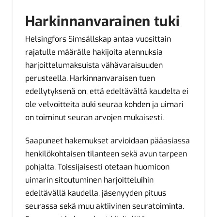
Harkinnanvarainen tuki
Helsingfors Simsällskap antaa vuosittain
rajatulle määrälle hakijoita alennuksia
harjoittelumaksuista vähävaraisuuden
perusteella. Harkinnanvaraisen tuen
edellytyksenä on, että edeltävältä kaudelta ei
ole velvoitteita auki seuraa kohden ja uimari
on toiminut seuran arvojen mukaisesti.
Saapuneet hakemukset arvioidaan pääasiassa
henkilökohtaisen tilanteen sekä avun tarpeen
pohjalta. Toissijaisesti otetaan huomioon
uimarin sitoutuminen harjoitteluihin
edeltävällä kaudella, jäsenyyden pituus
seurassa sekä muu aktiivinen seuratoiminta.