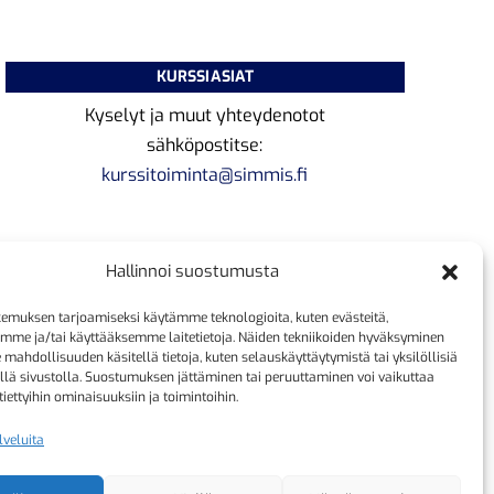
KURSSIASIAT
Kyselyt ja muut yhteydenotot
sähköpostitse:
kurssitoiminta@simmis.fi
Hallinnoi suostumusta
emuksen tarjoamiseksi käytämme teknologioita, kuten evästeitä,
emme ja/tai käyttääksemme laitetietoja. Näiden tekniikoiden hyväksyminen
 mahdollisuuden käsitellä tietoja, kuten selauskäyttäytymistä tai yksilöllisiä
llä sivustolla. Suostumuksen jättäminen tai peruuttaminen voi vaikuttaa
 tiettyihin ominaisuuksiin ja toimintoihin.
lveluita