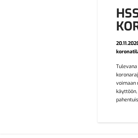
HSS
KO
20.11.20
koronatil
Tulevana 
koronaraj
voimaan m
käyttöön,
pahentuis