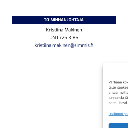
TOIMINNANJOHTAJA
Kristiina Mäkinen
040 725 3186
kristiina.makinen@simmis.fi
Parhaan kok
tallentaaks
antaa meille
tunnuksia tä
haitallisesti
Hallinnoi pa