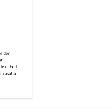
I
n
neiden
at
ukset heti
en osalta