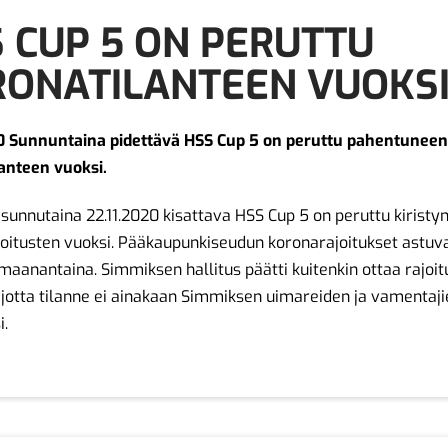
 CUP 5 ON PERUTTU
RONATILANTEEN VUOKS
20 Sunnuntaina pidettävä HSS Cup 5 on peruttu pahentunee
anteen vuoksi.
sunnutaina 22.11.2020 kisattava HSS Cup 5 on peruttu kiristy
oitusten vuoksi. Pääkaupunkiseudun koronarajoitukset astuv
aanantaina. Simmiksen hallitus päätti kuitenkin ottaa rajoit
 jotta tilanne ei ainakaan Simmiksen uimareiden ja vamentaji
i.