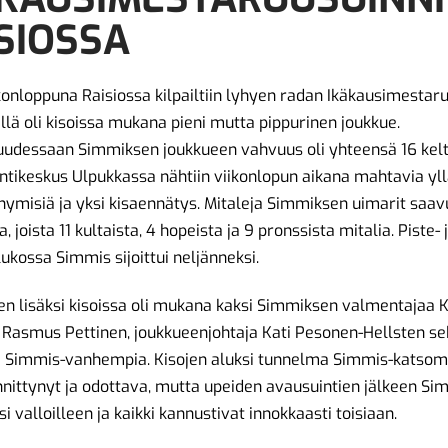
SIOSSA
konloppuna Raisiossa kilpailtiin lyhyen radan Ikäkausimestaru
lä oli kisoissa mukana pieni mutta pippurinen joukkue.
udessaan Simmiksen joukkueen vahvuus oli yhteensä 16 kelt
intikeskus Ulpukkassa nähtiin viikonlopun aikana mahtavia yll
nymisiä ja yksi kisaennätys. Mitaleja Simmiksen uimarit saav
, joista 11 kultaista, 4 hopeista ja 9 pronssista mitalia. Piste- 
lukossa Simmis sijoittui neljänneksi.
n lisäksi kisoissa oli mukana kaksi Simmiksen valmentajaa Ki
 Rasmus Pettinen, joukkueenjohtaja Kati Pesonen-Hellsten se
 Simmis-vanhempia. Kisojen aluksi tunnelma Simmis-katsom
nnittynyt ja odottava, mutta upeiden avausuintien jälkeen Si
i valloilleen ja kaikki kannustivat innokkaasti toisiaan.