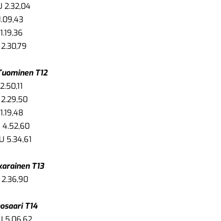
U 2.32,04
1.09,43
1.19,36
 2.30,79
 Tuominen T12
2.50,11
 2.29,50
1.19,48
 4.52,60
U 5.34,61
karainen T13
 2.36,90
osaari T14
U 5.06,62