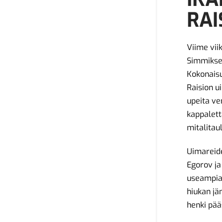
RAI
Viime vii
Simmiksel
Kokonaisu
Raision u
upeita ve
kappaletta
mitalitau
Uimareide
Egorov ja
useampia
hiukan jä
henki pääs