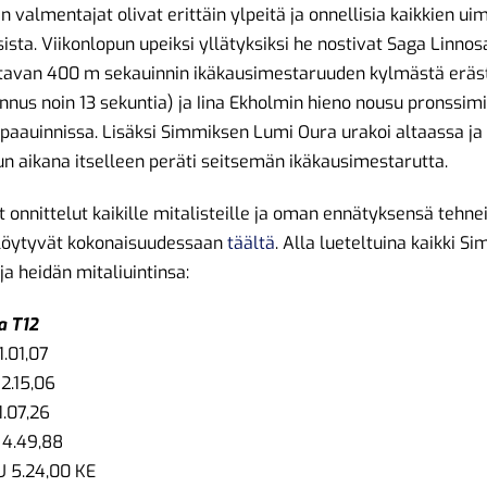
 valmentajat olivat erittäin ylpeitä ja onnellisia kaikkien ui
ista. Viikonlopun upeiksi yllätyksiksi he nostivat Saga Linno
tavan 400 m sekauinnin ikäkausimestaruuden kylmästä eräs
nnus noin 13 sekuntia) ja Iina Ekholmin hieno nousu pronssimit
aauinnissa. Lisäksi Simmiksen Lumi Oura urakoi altaassa ja
un aikana itselleen peräti seitsemän ikäkausimestarutta.
onnittelut kaikille mitalisteille ja oman ennätyksensä tehnei
 löytyvät kokonaisuudessaan
täältä
. Alla lueteltuina kaikki S
 ja heidän mitaliuintinsa:
a T12
1.01,07
 2.15,06
1.07,26
 4.49,88
U 5.24,00 KE