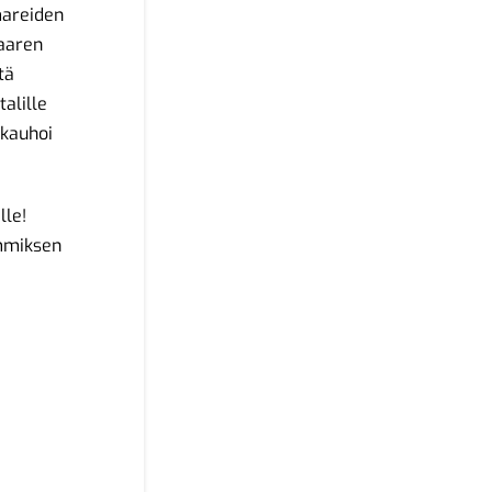
mareiden
saaren
tä
alille
 kauhoi
lle!
immiksen