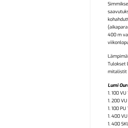
Simmiksen
saavutuks
kohahdut
(aikapara
400 m vap
viikonlop
Lämpimät 
Tulokset
mitalistit
Lumi Our
1. 100 VU 
1. 200 VU
1. 100 PU 
1. 400 VU
1. 400 SK