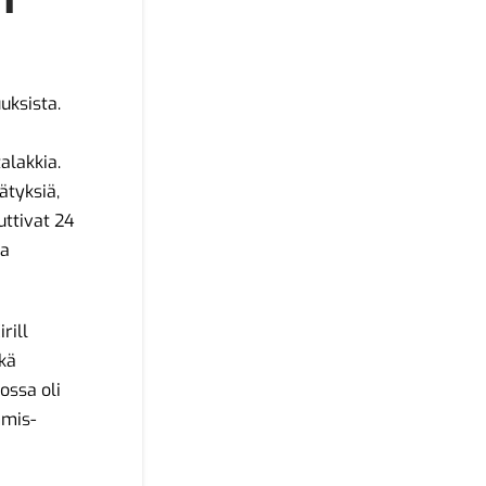
uksista.
alakkia.
ätyksiä,
uttivat 24
ja
rill
kä
ossa oli
mmis-