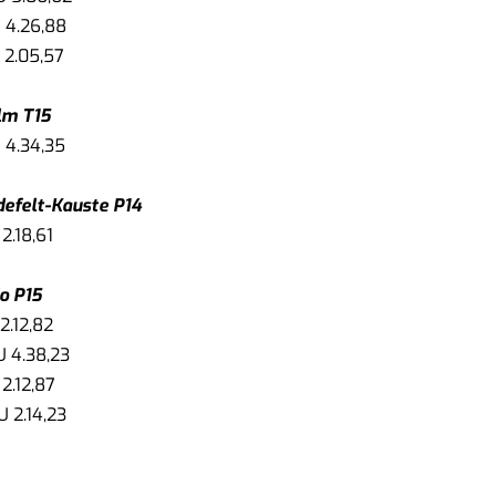
 4.26,88
 2.05,57
lm T15
 4.34,35
defelt-Kauste P14
2.18,61
o P15
2.12,82
U 4.38,23
 2.12,87
U 2.14,23