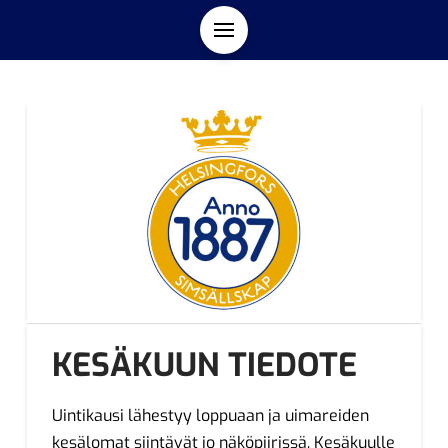
KESÄKUUN TIEDOTE
Uintikausi lähestyy loppuaan ja uimareiden
kesälomat siintävät jo näköpiirissä. Kesäkuulle