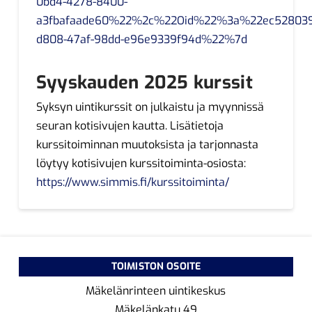
0bd4-4278-8400-
a3fbafaade60%22%2c%22Oid%22%3a%22ec528039
d808-47af-98dd-e96e9339f94d%22%7d
Syyskauden 2025 kurssit
Syksyn uintikurssit on julkaistu ja myynnissä
seuran kotisivujen kautta. Lisätietoja
kurssitoiminnan muutoksista ja tarjonnasta
löytyy kotisivujen kurssitoiminta-osiosta:
https://www.simmis.fi/kurssitoiminta/
TOIMISTON OSOITE
Mäkelänrinteen uintikeskus
Mäkelänkatu 49