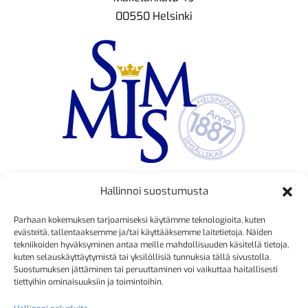
00550 Helsinki
Hallinnoi suostumusta
TOIMINNANJOHTAJA
Parhaan kokemuksen tarjoamiseksi käytämme teknologioita, kuten
Kristiina Mäkinen
evästeitä, tallentaaksemme ja/tai käyttääksemme laitetietoja. Näiden
tekniikoiden hyväksyminen antaa meille mahdollisuuden käsitellä tietoja,
040 725 3186
kuten selauskäyttäytymistä tai yksilöllisiä tunnuksia tällä sivustolla.
kristiina.makinen@simmis.fi
Suostumuksen jättäminen tai peruuttaminen voi vaikuttaa haitallisesti
tiettyihin ominaisuuksiin ja toimintoihin.