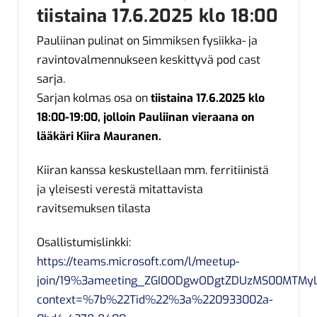
tiistaina 17.6.2025 klo 18:00
Pauliinan pulinat on Simmiksen fysiikka- ja
ravintovalmennukseen keskittyvä pod cast
sarja.
Sarjan kolmas osa on
tiistaina 17.6.2025 klo
18:00-19:00, jolloin Pauliinan vieraana on
lääkäri Kiira Mauranen.
Kiiran kanssa keskustellaan mm. ferritiinistä
ja yleisesti verestä mitattavista
ravitsemuksen tilasta
Osallistumislinkki:
https://teams.microsoft.com/l/meetup-
join/19%3ameeting_ZGI0ODgwODgtZDUzMS00MTMyL
context=%7b%22Tid%22%3a%220933002a-