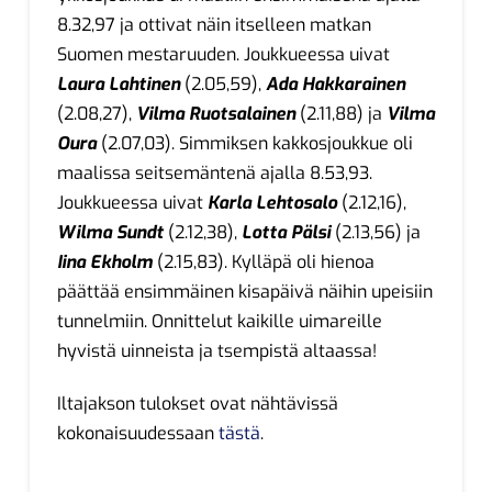
8.32,97 ja ottivat näin itselleen matkan
Suomen mestaruuden. Joukkueessa uivat
Laura Lahtinen
(2.05,59),
Ada Hakkarainen
(2.08,27),
Vilma Ruotsalainen
(2.11,88) ja
Vilma
Oura
(2.07,03). Simmiksen kakkosjoukkue oli
maalissa seitsemäntenä ajalla 8.53,93.
Joukkueessa uivat
Karla Lehtosalo
(2.12,16),
Wilma Sundt
(2.12,38),
Lotta Pälsi
(2.13,56) ja
Iina Ekholm
(2.15,83). Kylläpä oli hienoa
päättää ensimmäinen kisapäivä näihin upeisiin
tunnelmiin. Onnittelut kaikille uimareille
hyvistä uinneista ja tsempistä altaassa!
Iltajakson tulokset ovat nähtävissä
kokonaisuudessaan
tästä
.