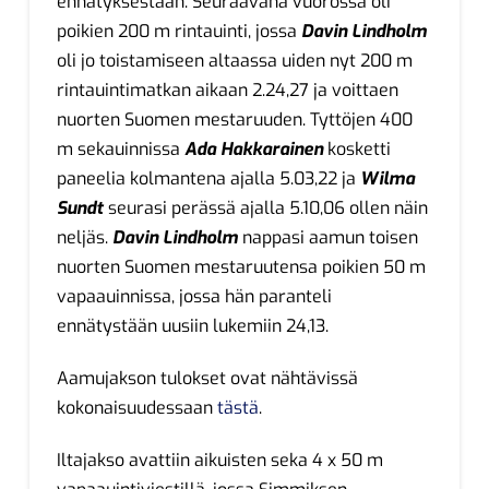
ennätyksestään. Seuraavana vuorossa oli
poikien 200 m rintauinti, jossa
Davin Lindholm
oli jo toistamiseen altaassa uiden nyt 200 m
rintauintimatkan aikaan 2.24,27 ja voittaen
nuorten Suomen mestaruuden. Tyttöjen 400
m sekauinnissa
Ada Hakkarainen
kosketti
paneelia kolmantena ajalla 5.03,22 ja
Wilma
Sundt
seurasi perässä ajalla 5.10,06 ollen näin
neljäs.
Davin Lindholm
nappasi aamun toisen
nuorten Suomen mestaruutensa poikien 50 m
vapaauinnissa, jossa hän paranteli
ennätystään uusiin lukemiin 24,13.
Aamujakson tulokset ovat nähtävissä
kokonaisuudessaan
tästä
.
Iltajakso avattiin aikuisten seka 4 x 50 m