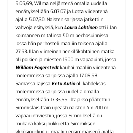
5.05,69, Wilma neljäntenä omalla uudella
ennätyksellään 5.07,07 ja Lotta viidentenä
ajalla 5.07,30. Naisten sarjassa jatkettiin
vahvoja esityksiä, kun
Laura Lahtinen
otti illan
kolmannen mitalinsa 50 m perhosuinnissa,
jossa hän perhosteli maaliin toisena ajalla
27,53. Illan viimeinen henkilökohtainen matka
oli poikien ja miesten 1500 m vapaauinti, jossa
William
Fagerstedt
kauhoi maaliin viidentenä
molemmissa sarjoissa ajalla 17.09,58.
Samassa lajissa
Eetu
Autio
oli kahdeksas
molemmissa sarjoissa uudella omalla
ennätyksellään 17.33,65. Iltajakso päätettiin
Simmisläisittäin upeasti naisten 4 x 200 m
vapaauintiviestiin, jossa Simmiksellä oli
mukana kaksi joukkuetta. Simmiksen
ykkösjoukkue ui maaliin ensimmäisenä ajalla