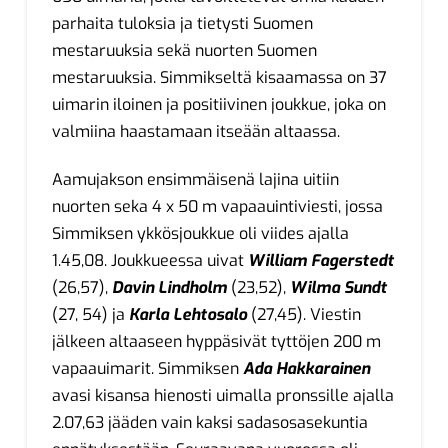
parhaita tuloksia ja tietysti Suomen
mestaruuksia sekä nuorten Suomen
mestaruuksia. Simmikseltä kisaamassa on 37
uimarin iloinen ja positiivinen joukkue, joka on
valmiina haastamaan itseään altaassa.
Aamujakson ensimmäisenä lajina uitiin
nuorten seka 4 x 50 m vapaauintiviesti, jossa
Simmiksen ykkösjoukkue oli viides ajalla
1.45,08. Joukkueessa uivat
William Fagerstedt
(26,57),
Davin Lindholm
(23,52),
Wilma Sundt
(27, 54) ja
Karla Lehtosalo
(27,45). Viestin
jälkeen altaaseen hyppäsivät tyttöjen 200 m
vapaauimarit. Simmiksen
Ada Hakkarainen
avasi kisansa hienosti uimalla pronssille ajalla
2.07,63 jääden vain kaksi sadasosasekuntia