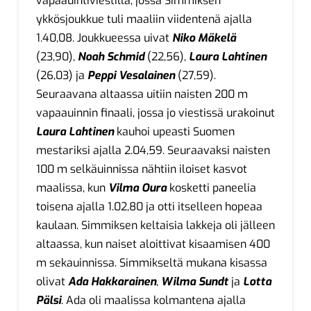
vapaauintiviestillä, jossa Simmiksen
ykkösjoukkue tuli maaliin viidentenä ajalla
1.40,08. Joukkueessa uivat
Niko Mäkelä
(23,90),
Noah Schmid
(22,56),
Laura Lahtinen
(26,03) ja
Peppi Vesalainen
(27,59).
Seuraavana altaassa uitiin naisten 200 m
vapaauinnin finaali, jossa jo viestissä urakoinut
Laura Lahtinen
kauhoi upeasti Suomen
mestariksi ajalla 2.04,59. Seuraavaksi naisten
100 m selkäuinnissa nähtiin iloiset kasvot
maalissa, kun
Vilma Oura
kosketti paneelia
toisena ajalla 1.02,80 ja otti itselleen hopeaa
kaulaan. Simmiksen keltaisia lakkeja oli jälleen
altaassa, kun naiset aloittivat kisaamisen 400
m sekauinnissa. Simmikseltä mukana kisassa
olivat
Ada Hakkarainen
,
Wilma Sundt
ja
Lotta
Pälsi
. Ada oli maalissa kolmantena ajalla