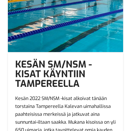
KESÄN SM/NSM -
KISAT KÄYNTIIN
TAMPEREELLA
Kesän 2022 SM/NSM -kisat alkoivat tänään
torstaina Tampereella Kalevan uimahallissa
paahteisissa merkeissä ja jatkuvat aina
sunnuntai-iltaan saakka. Mukana kisoissa on yli
650 uimaria, jotka tavoittelevat omia kauden