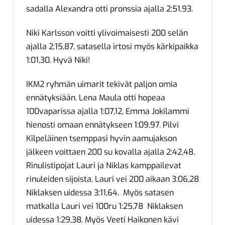
sadalla Alexandra otti pronssia ajalla 2:51,93.
Niki Karlsson voitti ylivoimaisesti 200 selän
ajalla 2:15,87, satasella irtosi myös kärkipaikka
1:01,30. Hyvä Niki!
IKM2 ryhmän uimarit tekivät paljon omia
ennätyksiään. Lena Maula otti hopeaa
100vaparissa ajalla 1:07,12, Emma Jokilammi
hienosti omaan ennätykseen 1:09,97. Pilvi
Kilpeläinen tsemppasi hyvin aamujakson
jälkeen voittaen 200 su kovalla ajalla 2:42,48.
Rinulistipojat Lauri ja Niklas kamppailevat
rinuleiden sijoista, Lauri vei 200 aikaan 3:06,28
Niklaksen uidessa 3:11,64. Myös satasen
matkalla Lauri vei 100ru 1:25,78 Niklaksen
uidessa 1:29,38. Myös Veeti Haikonen kävi