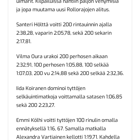
uimarit. Kilpailuissa nähtiin paljon venymisiä
ja jopa muutama uusi Rollorajojen alitus.
Santeri Hölttä voitti 200 rintauinnin ajalla
2:38,28, vaparin 2:05,78, sekä 200 sekarin
2:17,81.
Vilma Oura urakoi 200 perhosen aikaan
2:32,91, 100 perhosen 1:05,88, 100 selkää
1:07,03, 200 vu 2:14,88 sekä 200 selkää 2:32,36.
Iida Koiranen dominoi tyttöjen
selkäuintimatkoja voittamalla satasen 1:06,85
sekä 200 2:23,27.
Emmi Kölhi voitti tyttöjen 100 rinulin omalla
ennätyksellä 1:16, 67. Samalla matkalla
Alexandra Vartiainen kellotti 1:19,71. Kahdella