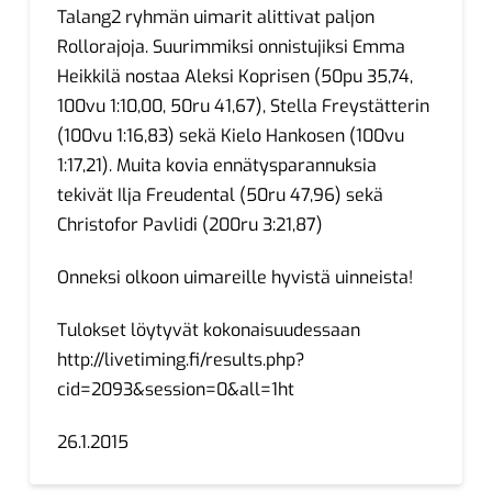
Talang2 ryhmän uimarit alittivat paljon
Rollorajoja. Suurimmiksi onnistujiksi Emma
Heikkilä nostaa Aleksi Koprisen (50pu 35,74,
100vu 1:10,00, 50ru 41,67), Stella Freystätterin
(100vu 1:16,83) sekä Kielo Hankosen (100vu
1:17,21). Muita kovia ennätysparannuksia
tekivät Ilja Freudental (50ru 47,96) sekä
Christofor Pavlidi (200ru 3:21,87)
Onneksi olkoon uimareille hyvistä uinneista!
Tulokset löytyvät kokonaisuudessaan
http://livetiming.fi/results.php?
cid=2093&session=0&all=1ht
26.1.2015