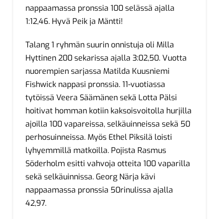
nappaamassa pronssia 100 selässä ajalla
1:12,46. Hyvä Peik ja Mäntti!
Talang 1 ryhmän suurin onnistuja oli Milla
Hyttinen 200 sekarissa ajalla 3:02,50. Vuotta
nuorempien sarjassa Matilda Kuusniemi
Fishwick nappasi pronssia. 11-vuotiassa
tytöissä Veera Säämänen sekä Lotta Pälsi
hoitivat homman kotiin kaksoisvoitolla hurjilla
ajoilla 100 vapareissa, selkäuinneissa sekä 50
perhosuinneissa. Myös Ethel Piksilä loisti
lyhyemmillä matkoilla. Pojista Rasmus
Söderholm esitti vahvoja otteita 100 vaparilla
sekä selkäuinnissa. Georg Närja kävi
nappaamassa pronssia 50rinulissa ajalla
42,97.