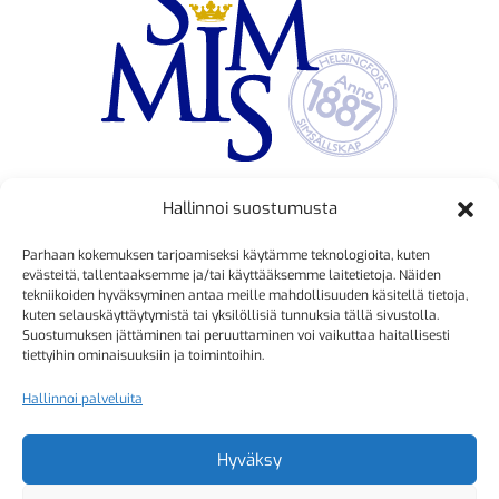
Hallinnoi suostumusta
TOIMINNANJOHTAJA
Parhaan kokemuksen tarjoamiseksi käytämme teknologioita, kuten
Kristiina Mäkinen
evästeitä, tallentaaksemme ja/tai käyttääksemme laitetietoja. Näiden
tekniikoiden hyväksyminen antaa meille mahdollisuuden käsitellä tietoja,
040 725 3186
kuten selauskäyttäytymistä tai yksilöllisiä tunnuksia tällä sivustolla.
kristiina.makinen@simmis.fi
Suostumuksen jättäminen tai peruuttaminen voi vaikuttaa haitallisesti
tiettyihin ominaisuuksiin ja toimintoihin.
Hallinnoi palveluita
KURSSIASIAT
Kyselyt ja muut yhteydenotot
Hyväksy
sähköpostitse: