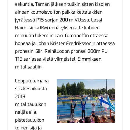
sekuntia. Tämän jälkeen tulikin sitten kisojen
ainoan kolmoisvoiton paikka keltalakkien
jyrätessä P15 sarjan 200 m VU:ssa. Lassi
Haimi siirsi IKM ennätyksen alle kahden
minuutin lukemiin Lari Tumanoffin ottaessa
hopeaa ja Johan Krister Fredrikssonin ottaessa
pronssin. Siiri Reiniluodon pronssi 200m PU
T15 sarjassa vielä viimeisteli Simmiksen
mitalisaaliin.
Lopputulemana
siis kesäikuista
2018
mitalitaulukon
neljäs sija,
pistetaulukon
toinen sija ja