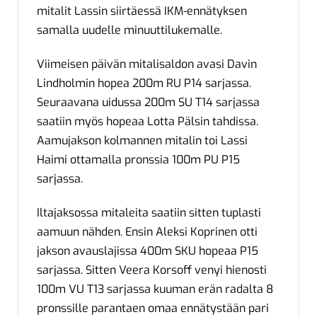
mitalit Lassin siirtäessä IKM-ennätyksen
samalla uudelle minuuttilukemalle.
Viimeisen päivän mitalisaldon avasi Davin
Lindholmin hopea 200m RU P14 sarjassa.
Seuraavana uidussa 200m SU T14 sarjassa
saatiin myös hopeaa Lotta Pälsin tahdissa.
Aamujakson kolmannen mitalin toi Lassi
Haimi ottamalla pronssia 100m PU P15
sarjassa.
Iltajaksossa mitaleita saatiin sitten tuplasti
aamuun nähden. Ensin Aleksi Koprinen otti
jakson avauslajissa 400m SKU hopeaa P15
sarjassa. Sitten Veera Korsoff venyi hienosti
100m VU T13 sarjassa kuuman erän radalta 8
pronssille parantaen omaa ennätystään pari