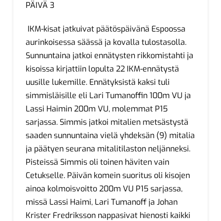
PÄIVÄ 3
IKM-kisat jatkuivat päätöspäivänä Espoossa
aurinkoisessa säässä ja kovalla tulostasolla.
Sunnuntaina jatkoi ennätysten rikkomistahti ja
kisoissa kirjattiin lopulta 22 IKM-ennätystä
uusille lukemille. Ennätyksistä kaksi tuli
simmisläisille eli Lari Tumanoffin 100m VU ja
Lassi Haimin 200m VU, molemmat P15
sarjassa. Simmis jatkoi mitalien metsästystä
saaden sunnuntaina vielä yhdeksän (9) mitalia
ja päätyen seurana mitalitilaston neljänneksi.
Pisteissä Simmis oli toinen häviten vain
Cetukselle. Päivän komein suoritus oli kisojen
ainoa kolmoisvoitto 200m VU P15 sarjassa,
missä Lassi Haimi, Lari Tumanoff ja Johan
Krister Fredriksson nappasivat hienosti kaikki