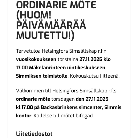
ORDINARIE MÖTE
(HUOM!
PÄIVÄMÄÄRÄÄ
MUUTETTU!)
Tervetuloa Helsingfors Simsällskap r.f:n
vuosikokoukseen
torstaina
27.11.2025 klo
17.00 Mäkelänrinteen uintikeskukseen,
Simmiksen toimistolle.
Kokouskutsu liitteenä.
Välkommen till Helsingfors Simsällskap r.f:s
ordinarie möte
torsdagen
den 27.11.2025
kl.17.00 på Backasbrinkens simcenter, Simmis
kontor
. Kallelse till mötet bifogad.
Liitetiedostot