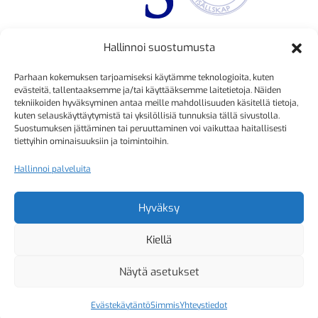
Hallinnoi suostumusta
TOIMINNANJOHTAJA
Parhaan kokemuksen tarjoamiseksi käytämme teknologioita, kuten
Kristiina Mäkinen
evästeitä, tallentaaksemme ja/tai käyttääksemme laitetietoja. Näiden
tekniikoiden hyväksyminen antaa meille mahdollisuuden käsitellä tietoja,
040 725 3186
kuten selauskäyttäytymistä tai yksilöllisiä tunnuksia tällä sivustolla.
kristiina.makinen@simmis.fi
Suostumuksen jättäminen tai peruuttaminen voi vaikuttaa haitallisesti
tiettyihin ominaisuuksiin ja toimintoihin.
Hallinnoi palveluita
KURSSIASIAT
Kyselyt ja muut yhteydenotot
Hyväksy
sähköpostitse:
Kiellä
kurssitoiminta@simmis.fi
Näytä asetukset
Evästekäytäntö
Simmis
Yhteystiedot
Copyright 2026 Helsingfors Simsällskap