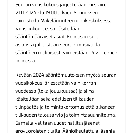
Seuran vuosikokous järjestetään torstaina
21.11.2024 klo 19:00 alkaen Simmiksen
toimistolla Mäkelänrinteen uintikeskuksessa.
Vuosikokouksessa käsitellään
sääntömääräiset asiat. Kokouskutsu ja
asialista julkaistaan seuran kotisivuilla
sääntöjen mukaisesti viimeistään 14 vrk ennen
kokousta.
Kevään 2024 sääntömuutoksen myötä seuran
vuosikokous järjestetään vain kerran
vuodessa (loka-joulukuussa) ja siinä
käsitellään sekä edellisen tilikauden
tilinpäätös ja toimintakertomus että alkaneen
tilikauden talousarvio ja toimintasuunnitelma.
Samalla valitaan uudet hallitusjäsenet
erovuoroisten tilalle. Äänioikeutettuja jäseniä