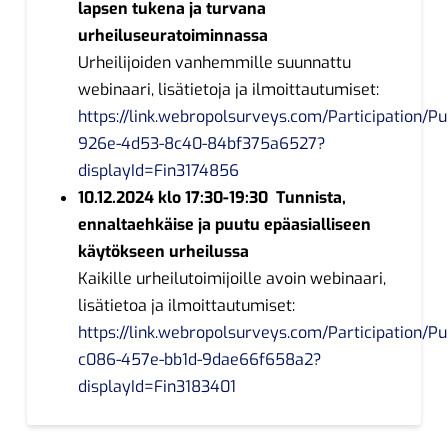
lapsen tukena ja turvana
urheiluseuratoiminnassa
Urheilijoiden vanhemmille suunnattu
webinaari, lisätietoja ja ilmoittautumiset:
https://link.webropolsurveys.com/Participation/Pu
926e-4d53-8c40-84bf375a6527?
displayId=Fin3174856
10.12.2024 klo 17:30-19:30 Tunnista,
ennaltaehkäise ja puutu epäasialliseen
käytökseen urheilussa
Kaikille urheilutoimijoille avoin webinaari,
lisätietoa ja ilmoittautumiset:
https://link.webropolsurveys.com/Participation/Pu
c086-457e-bb1d-9dae66f658a2?
displayId=Fin3183401