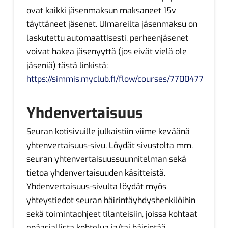
ovat kaikki jäsenmaksun maksaneet 15v
täyttäneet jäsenet. UImareilta jäsenmaksu on
laskutettu automaattisesti, perheenjäsenet
voivat hakea jäsenyyttä (jos eivät vielä ole
jäseniä) tästä linkistä:
https://simmis.myclub.fi/flow/courses/7700477
Yhdenvertaisuus
Seuran kotisivuille julkaistiin viime keväänä
yhtenvertaisuus-sivu. Löydät sivustolta mm.
seuran yhtenvertaisuussuunnitelman sekä
tietoa yhdenvertaisuuden käsitteistä.
Yhdenvertaisuus-sivulta löydät myös
yhteystiedot seuran häirintäyhdyshenkilöihin
sekä toimintaohjeet tilanteisiin, joissa kohtaat
epäasiallista kohtelua ja/tai häirintää.