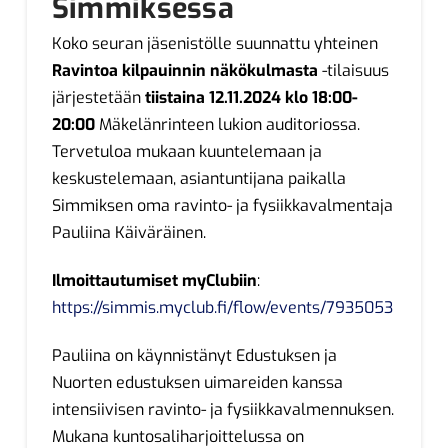
Simmiksessä
Koko seuran jäsenistölle suunnattu yhteinen
Ravintoa kilpauinnin näkökulmasta
-tilaisuus
järjestetään
tiistaina 12.11.2024 klo 18:00-
20:00
Mäkelänrinteen lukion auditoriossa.
Tervetuloa mukaan kuuntelemaan ja
keskustelemaan, asiantuntijana paikalla
Simmiksen oma ravinto- ja fysiikkavalmentaja
Pauliina Käiväräinen.
Ilmoittautumiset myClubiin
:
https://simmis.myclub.fi/flow/events/7935053
Pauliina on käynnistänyt Edustuksen ja
Nuorten edustuksen uimareiden kanssa
intensiivisen ravinto- ja fysiikkavalmennuksen.
Mukana kuntosaliharjoittelussa on