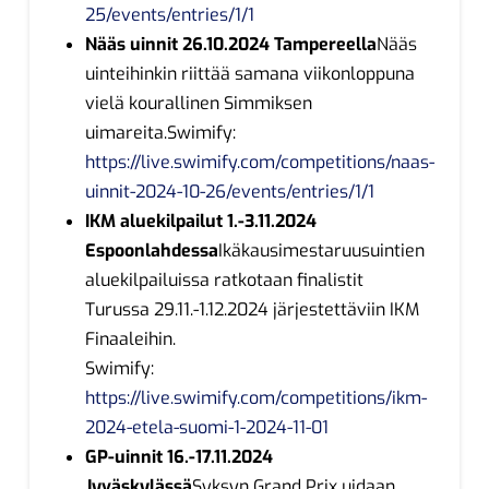
25/events/entries/1/1
Nääs uinnit 26.10.2024 Tampereella
Nääs
uinteihinkin riittää samana viikonloppuna
vielä kourallinen Simmiksen
uimareita.Swimify:
https://live.swimify.com/competitions/naas-
uinnit-2024-10-26/events/entries/1/1
IKM aluekilpailut 1.-3.11.2024
Espoonlahdessa
Ikäkausimestaruusuintien
aluekilpailuissa ratkotaan finalistit
Turussa 29.11.-1.12.2024 järjestettäviin IKM
Finaaleihin.
Swimify:
https://live.swimify.com/competitions/ikm-
2024-etela-suomi-1-2024-11-01
GP-uinnit 16.-17.11.2024
Jyväskylässä
Syksyn Grand Prix uidaan