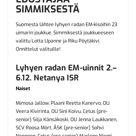
SIMMIKSESTÄ
Suomesta lähtee lyhyen radan EM-kisoihin 23
uimarin joukkue. Simmiksestä joukkueeseen
valittu Lotta Upanne ja Riku Pöytäkivi.
Onnittelut valituille!
Lyhyen radan EM-uinnit 2.–
6.12. Netanya ISR
Naiset
Mimosa Jallow, Plaani Reetta Kanervo, OU
Veera Kivirinta, OU Sini Koivu, Cetus (pre-
senior) Silja Känsäkoski, OU Jenna Laukkanen,
SCV Roosa Mört, ÅSK (pre-senior) Sohvi
Nenonen, Cetus (pre-senior) Marlene Niemi,