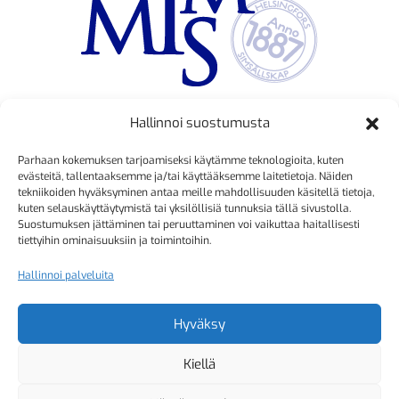
Hallinnoi suostumusta
TOIMINNANJOHTAJA
Parhaan kokemuksen tarjoamiseksi käytämme teknologioita, kuten
Kristiina Mäkinen
evästeitä, tallentaaksemme ja/tai käyttääksemme laitetietoja. Näiden
tekniikoiden hyväksyminen antaa meille mahdollisuuden käsitellä tietoja,
040 725 3186
kuten selauskäyttäytymistä tai yksilöllisiä tunnuksia tällä sivustolla.
kristiina.makinen@simmis.fi
Suostumuksen jättäminen tai peruuttaminen voi vaikuttaa haitallisesti
tiettyihin ominaisuuksiin ja toimintoihin.
Hallinnoi palveluita
KURSSIASIAT
Kyselyt ja muut yhteydenotot
Hyväksy
sähköpostitse:
Kiellä
kurssitoiminta@simmis.fi