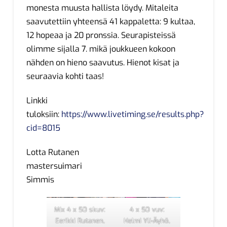
monesta muusta hallista löydy. Mitaleita
saavutettiin yhteensä 41 kappaletta: 9 kultaa,
12 hopeaa ja 20 pronssia. Seurapisteissä
olimme sijalla 7. mikä joukkueen kokoon
nähden on hieno saavutus. Hienot kisat ja
seuraavia kohti taas!
Linkki
tuloksiin:
https://www.livetiming.se/results.php?
cid=8015
Lotta Rutanen
mastersuimari
Simmis
Mix 4 x 50 skuv:
4 x 50 vuv:
Eerikki Rutanen,
Helmi Yli-Äyhö,