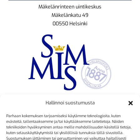
Mäkelänrinteen uintikeskus
Mäkelänkatu 49
00550 Helsinki
Hallinnoi suostumusta
TOIMINNANJOHTAJA
Parhaan kokemuksen tarjoamiseksi käytämme teknologioita, kuten
Kristiina Mäkinen
evästeitä, tallentaaksemme ja/tai käyttääksemme laitetietoja. Näiden
tekniikoiden hyväksyminen antaa meille mahdollisuuden käsitellä tietoja,
040 725 3186
kuten selauskäyttäytymistä tai yksilöllisiä tunnuksia tällä sivustolla.
kristiina.makinen@simmis.fi
Suostumuksen jättäminen tai peruuttaminen voi vaikuttaa haitallisesti