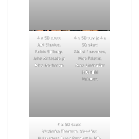
4 x 50 skuv:
4 x 50 vuv ja 4 x
Jani Stenius,
50 skuv:
Robin Sjöberg,
Aleksi Paavonen,
Juho Aittasalo ja
Nico Palotie,
Juho Kauhanen
Atso Lindström
ja Eerikki
Rutanen
4 x 50 skuv:
Vladimira Therman, Viivi-Liisa
Kuismanen, Lotta Rutanen ja Miia