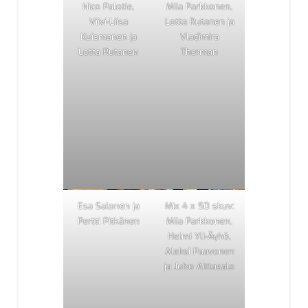
Nico Palotie,
Miia Parkkonen,
Viivi-Liisa
Lotta Rutanen ja
Kuismanen ja
Vladimira
Lotta Rutanen
Therman
Esa Salonen ja
Mix 4 x 50 skuv:
Pertti Pitkänen
Miia Parkkonen,
Helmi Yli-Äyhö,
Aleksi Paavonen
ja Juho Aittasalo