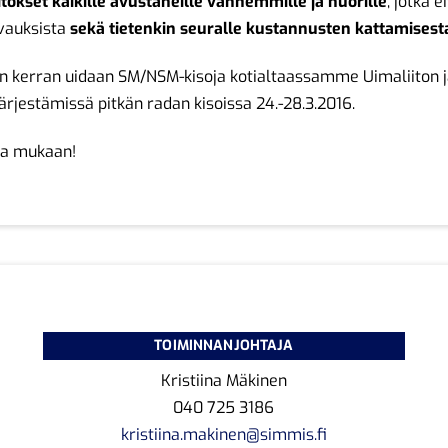
itokset kaikille avustaneille vanhemmille ja nuorille
, jotka e
vauksista
sekä tietenkin seuralle kustannusten kattamisest
n kerran uidaan SM/NSM-kisoja kotialtaassamme Uimaliiton 
ärjestämissä pitkän radan kisoissa 24.-28.3.2016.
oa mukaan!
TOIMINNANJOHTAJA
Kristiina Mäkinen
040 725 3186
kristiina.makinen@simmis.fi