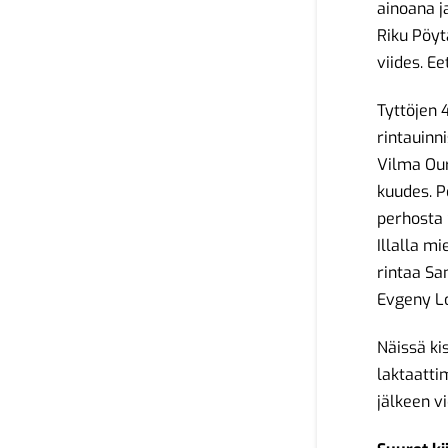
ainoana j
Riku Pöytä
viides. E
Tyttöjen 
rintauinn
Vilma Our
kuudes. P
perhosta 
Illalla m
rintaa Sa
Evgeny Lo
Näissä kis
laktaatti
jälkeen v