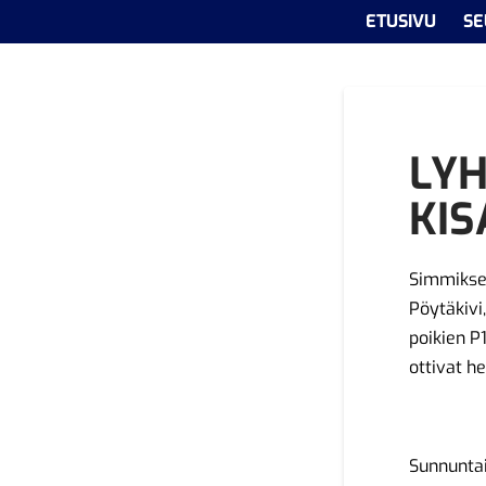
ETUSIVU
SE
LY
KIS
Simmiksen
Pöytäkivi
poikien P
ottivat he
Sunnunta