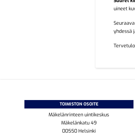
Suuret ki
uineet ku
Seuraava
yhdessä j
Tervetul
TOIMISTON OSOITE
Mäkelänrinteen uintikeskus
Mäkelänkatu 49
00550 Helsinki