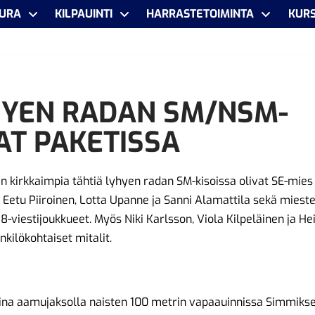
URA
KILPAUINTI
HARRASTETOIMINTA
KURS
HYEN RADAN SM/NSM-
AT PAKETISSA
 kirkkaimpia tähtiä lyhyen radan SM-kisoissa olivat SE-mies
, Eetu Piiroinen, Lotta Upanne ja Sanni Alamattila sekä miesten
18-viestijoukkueet. Myös Niki Karlsson, Viola Kilpeläinen ja He
nkilökohtaiset mitalit.
ina aamujaksolla naisten 100 metrin vapaauinnissa Simmiks