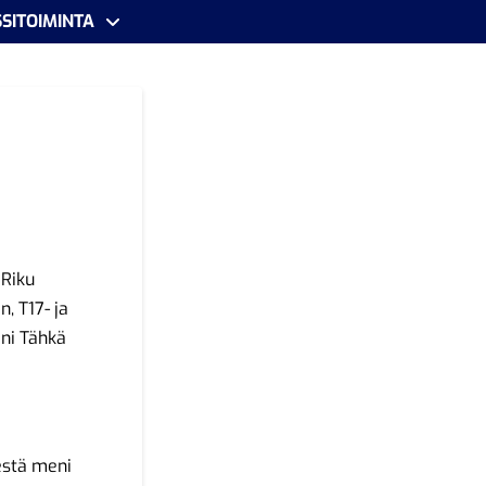
SITOIMINTA
 Riku
, T17- ja
ini Tähkä
estä meni