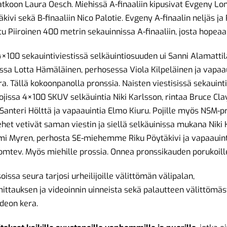
atkoon Laura Oesch. Miehissä A-finaaliin kipusivat Evgeny Lo
kivi sekä B-finaaliin Nico Palotie. Evgeny A-finaalin neljäs ja
etu Piiroinen 400 metrin sekauinnissa A-finaaliin, josta hopeaa
4×100 sekauintiviestissä selkäuintiosuuden ui Sanni Alamattil
issa Lotta Hämäläinen, perhosessa Viola Kilpeläinen ja vapaa
a. Tällä kokoonpanolla pronssia. Naisten viestisissä sekauint
ojissa 4×100 SKUV selkäuintia Niki Karlsson, rintaa Bruce Clay
Santeri Hölttä ja vapaauintia Elmo Kiuru. Pojille myös NSM-p
iehet vetivät saman viestin ja siellä selkäuinissa mukana Niki 
mi Myren, perhosta SE-miehemme Riku Pöytäkivi ja vapaauin
mtev. Myös miehille prossia. Onnea pronssikauden porukoill
oissa seura tarjosi urheilijoille välittömän välipalan,
mittauksen ja videoinnin uinneista sekä palautteen välittömäst
ideon kera.