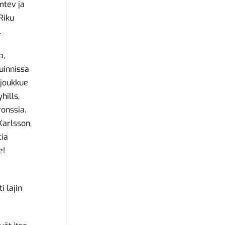
mtev ja
 Riku
.
a,
uinnissa
ijoukkue
hills,
ronssia.
Karlsson,
tia
e!
i lajin