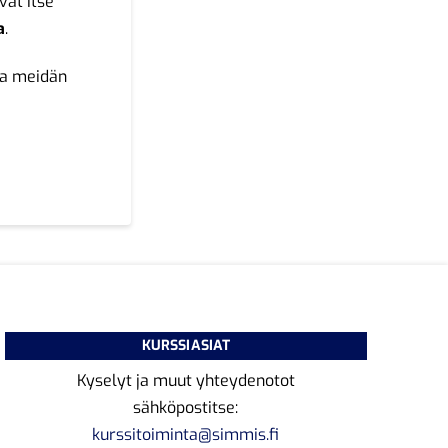
ivät itse
a
.
ja meidän
KURSSIASIAT
Kyselyt ja muut yhteydenotot
sähköpostitse:
kurssitoiminta@simmis.fi