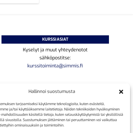
KURSSIASIAT
Kyselyt ja muut yhteydenotot
sähköpostitse:
kurssitoiminta@simmis.fi
Hallinnoi suostumusta
emuksen tarjoamiseksi käytämme teknologioita, kuten evästeitä,
emme ja/tai käyttääksemme laitetietoja. Näiden tekniikoiden hyväksyminen
 mahdollisuuden käsitellä tietoja, kuten selauskäyttäytymistä tai yksilöllisiä
llä sivustolla. Suostumuksen jättäminen tai peruuttaminen voi vaikuttaa
 tiettyihin ominaisuuksiin ja toimintoihin.