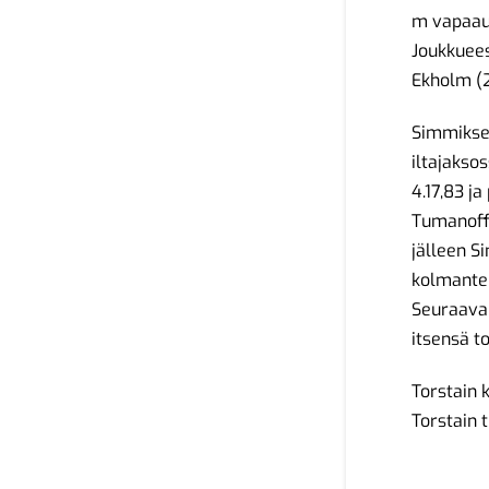
m vapaaui
Joukkuees
Ekholm (2
Simmiksen
iltajakso
4.17,83 j
Tumanoff 
jälleen S
kolmanten
Seuraavak
itsensä t
Torstain 
Torstain 