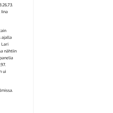
8.26,73.
 Iina
tain
 ajalla
 Lari
a nähtiin
 panelia
,97.
m ui
lmissa.