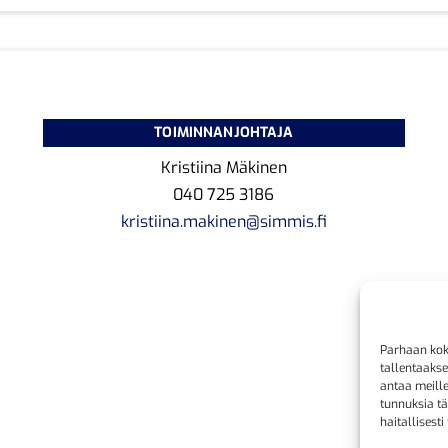
TOIMINNANJOHTAJA
Kristiina Mäkinen
040 725 3186
kristiina.makinen@simmis.fi
Parhaan kok
tallentaaks
antaa meille
tunnuksia tä
haitallisesti