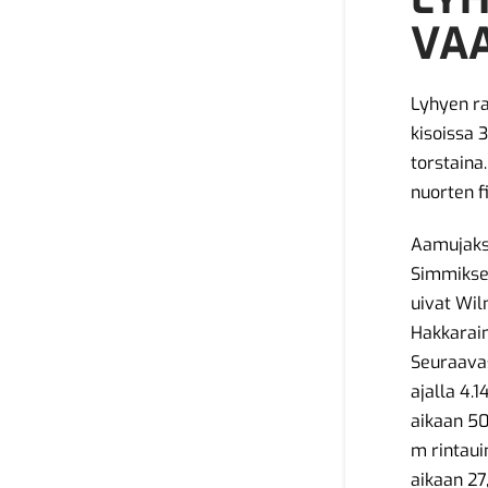
VA
Lyhyen ra
kisoissa 
torstaina
nuorten fi
Aamujakso
Simmiksen
uivat Wil
Hakkarain
Seuraavas
ajalla 4.
aikaan 50
m rintaui
aikaan 27