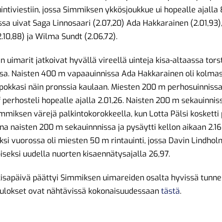
ntiviestiin, jossa Simmiksen ykkösjoukkue ui hopealle ajalla 
sa uivat Saga Linnosaari (2.07,20) Ada Hakkarainen (2.01,93),
.10,88) ja Wilma Sundt (2.06,72).
 uimarit jatkoivat hyvällä vireellä uinteja kisa-altaassa tors
ssa. Naisten 400 m vapaauinnissa Ada Hakkarainen oli kolmas
a pokkasi näin pronssia kaulaan. Miesten 200 m perhosuinnissa
perhosteli hopealle ajalla 2.01,26. Naisten 200 m sekauinniss
immiksen värejä palkintokorokkeella, kun Lotta Pälsi kosketti
a naisten 200 m sekauinnnissa ja pysäytti kellon aikaan 2.16
si vuorossa oli miesten 50 m rintauinti, jossa Davin Lindhol
oiseksi uudella nuorten kisaennätysajalla 26,97.
kisapäivä päättyi Simmiksen uimareiden osalta hyvissä tunne
tulokset ovat nähtävissä kokonaisuudessaan
tästä
.