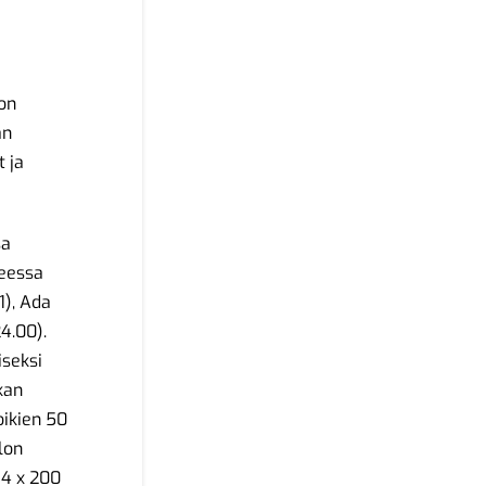
 on
än
 ja
sa
ueessa
1), Ada
4.00).
iseksi
kan
oikien 50
lon
 4 x 200