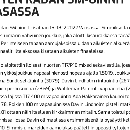
ASASSA
dan SM-uinnit kisataan 15.-18.12.2022 Vaasassa. Simmiksellä
34 uimarin vahvuinen joukkue, joka aloitti kisaurakkansa tänä
. Perinteiseen tapaan aamujaksoissa uidaan aikuisten alkuerät
naalit. Iltajaksossa kisataan aikuisten finaaleissa.
 aloitettiin iloisesti nuorten T17/P18 mixed sekaviestillä, jos
 ykkösjoukkue nappasi hienosti hopeaa ajalla 1.50,19. Joukk
ma Sundt selkäuintia (30,79), Davin Lindholm rintauintia (26,7
en perhosuintia (28,69) ja Waldemar Palombi vapaauintia (2
sa lajissa T17 400 m vapaauintia Ada Hakkarainen kauhoi to
14,78. Poikien 100 m vapaauinnissa Davin Lindholm pisteli mat
,01 ottaen näin itselleen kirkkaimman mitalin. Sama toistui p
nnissa, jossa Davin oli maalissa ensimmäisenä ja pysäytti kel
,10. Simmis uimareiden aamujakso päätettiin upeasti tyttöjen