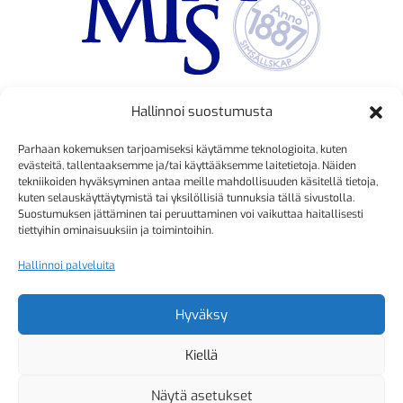
Hallinnoi suostumusta
TOIMINNANJOHTAJA
Parhaan kokemuksen tarjoamiseksi käytämme teknologioita, kuten
Kristiina Mäkinen
evästeitä, tallentaaksemme ja/tai käyttääksemme laitetietoja. Näiden
tekniikoiden hyväksyminen antaa meille mahdollisuuden käsitellä tietoja,
040 725 3186
kuten selauskäyttäytymistä tai yksilöllisiä tunnuksia tällä sivustolla.
kristiina.makinen@simmis.fi
Suostumuksen jättäminen tai peruuttaminen voi vaikuttaa haitallisesti
tiettyihin ominaisuuksiin ja toimintoihin.
Hallinnoi palveluita
KURSSIASIAT
Kyselyt ja muut yhteydenotot
Hyväksy
sähköpostitse:
Kiellä
kurssitoiminta@simmis.fi
Näytä asetukset