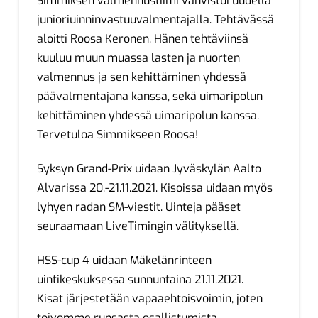
Simmiksen valmennustiimi vahvistui uudella
junioriuinninvastuuvalmentajalla. Tehtävässä
aloitti Roosa Keronen. Hänen tehtäviinsä
kuuluu muun muassa lasten ja nuorten
valmennus ja sen kehittäminen yhdessä
päävalmentajana kanssa, sekä uimaripolun
kehittäminen yhdessä uimaripolun kanssa.
Tervetuloa Simmikseen Roosa!
Syksyn Grand-Prix uidaan Jyväskylän Aalto
Alvarissa 20.-21.11.2021. Kisoissa uidaan myös
lyhyen radan SM-viestit. Uinteja pääset
seuraamaan LiveTimingin välityksellä.
HSS-cup 4 uidaan Mäkelänrinteen
uintikeskuksessa sunnuntaina 21.11.2021.
Kisat järjestetään vapaaehtoisvoimin, joten
toivomme runsasta osallistumista