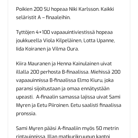
Poikien 200 SU hopeaa Niki Karlsson. Kaikki
seläristit A – finaaleihin.
Tyttöjen 4×100 vapaauintiviestissä hopeaa
joukkueella Viola Kilpeläinen, Lotta Upanne,
Iida Koiranen ja Vilma Oura.
Kiira Mauranen ja Henna Kainulainen uivat
illalla 200 perhosta B-finaalissa. Miehissä 200
vapaauinnissa B-finaalissa Elmo Kiuru, joka
paransi sijoitustaan ja omaa ennätystään
upeasti. A-finaalin samassa lajissa uivat Sami
Myren ja Eetu Piiroinen. Eetu saalisti finaalissa
pronssia.
Sami Myren pääsi A-finaaliin myös 50 metrin
rintauinnissa. Illan matkurikruunun kantoi