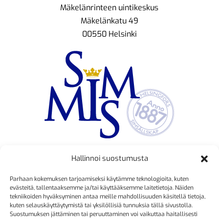
Mäkelänrinteen uintikeskus
Mäkelänkatu 49
00550 Helsinki
Hallinnoi suostumusta
TOIMINNANJOHTAJA
Parhaan kokemuksen tarjoamiseksi käytämme teknologioita, kuten
Kristiina Mäkinen
evästeitä, tallentaaksemme ja/tai käyttääksemme laitetietoja. Näiden
tekniikoiden hyväksyminen antaa meille mahdollisuuden käsitellä tietoja,
040 725 3186
kuten selauskäyttäytymistä tai yksilöllisiä tunnuksia tällä sivustolla.
kristiina.makinen@simmis.fi
Suostumuksen jättäminen tai peruuttaminen voi vaikuttaa haitallisesti