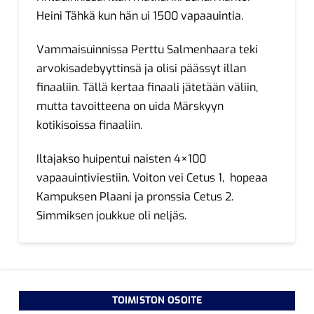
Heini Tähkä kun hän ui 1500 vapaauintia.
Vammaisuinnissa Perttu Salmenhaara teki
arvokisadebyyttinsä ja olisi päässyt illan
finaaliin. Tällä kertaa finaali jätetään väliin,
mutta tavoitteena on uida Märskyyn
kotikisoissa finaaliin.
Iltajakso huipentui naisten 4×100
vapaauintiviestiin. Voiton vei Cetus 1, hopeaa
Kampuksen Plaani ja pronssia Cetus 2.
Simmiksen joukkue oli neljäs.
TOIMISTON OSOITE