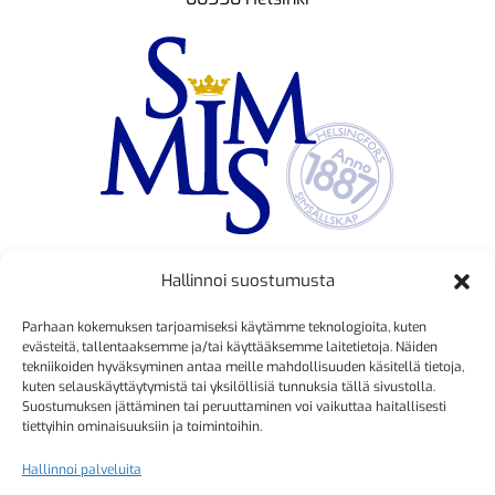
Hallinnoi suostumusta
TOIMINNANJOHTAJA
Parhaan kokemuksen tarjoamiseksi käytämme teknologioita, kuten
Kristiina Mäkinen
evästeitä, tallentaaksemme ja/tai käyttääksemme laitetietoja. Näiden
tekniikoiden hyväksyminen antaa meille mahdollisuuden käsitellä tietoja,
040 725 3186
kuten selauskäyttäytymistä tai yksilöllisiä tunnuksia tällä sivustolla.
kristiina.makinen@simmis.fi
Suostumuksen jättäminen tai peruuttaminen voi vaikuttaa haitallisesti
tiettyihin ominaisuuksiin ja toimintoihin.
Hallinnoi palveluita
KURSSIASIAT