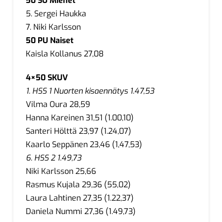
50 SU Miehet
5. Sergei Haukka
7. Niki Karlsson
50 PU Naiset
Kaisla Kollanus 27,08
4×50 SKUV
1. HSS 1 Nuorten kisaennätys 1.47,53
Vilma Oura 28,59
Hanna Kareinen 31,51 (1.00,10)
Santeri Hölttä 23,97 (1.24,07)
Kaarlo Seppänen 23,46 (1,47,53)
6. HSS 2 1.49,73
Niki Karlsson 25,66
Rasmus Kujala 29,36 (55,02)
Laura Lahtinen 27,35 (1.22,37)
Daniela Nummi 27,36 (1.49,73)