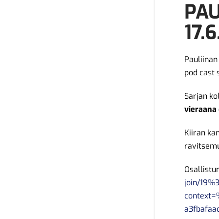
PAU
17.
Pauliinan
pod cast s
Sarjan k
vieraana 
Kiiran ka
ravitsemu
Osallistu
join/19
context
a3fbafa