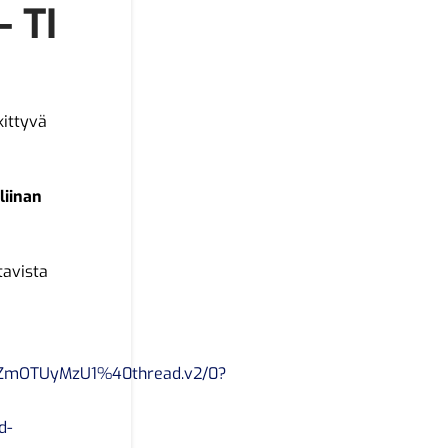
 TI
kittyvä
liinan
tavista
ZmOTUyMzU1%40thread.v2/0?
d-