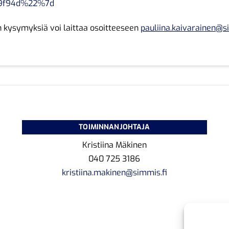
9f94d%22%7d
 kysymyksiä voi laittaa osoitteeseen
pauliina.kaivarainen@s
TOIMINNANJOHTAJA
Kristiina Mäkinen
040 725 3186
kristiina.makinen@simmis.fi