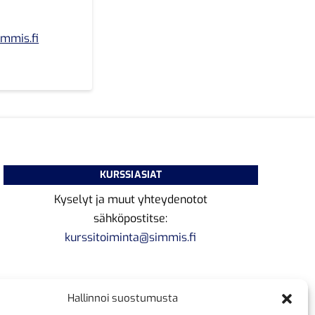
immis.fi
KURSSIASIAT
Kyselyt ja muut yhteydenotot
sähköpostitse:
kurssitoiminta@simmis.fi
Hallinnoi suostumusta