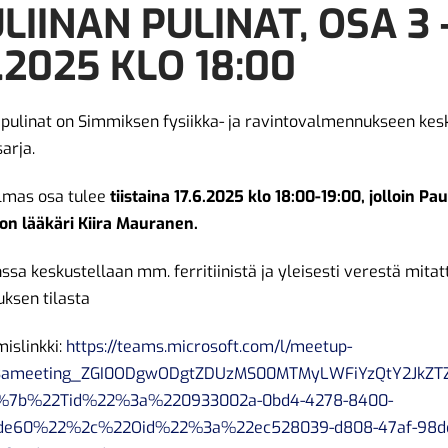
LIINAN PULINAT, OSA 3 –
6.2025 KLO 18:00
 pulinat on Simmiksen fysiikka- ja ravintovalmennukseen kes
arja.
olmas osa tulee
tiistaina 17.6.2025 klo 18:00-19:00, jolloin Pau
on lääkäri Kiira Mauranen.
nssa keskustellaan mm. ferritiinistä ja yleisesti verestä mitat
ksen tilasta
mislinkki:
https://teams.microsoft.com/l/meetup-
%3ameeting_ZGI0ODgwODgtZDUzMS00MTMyLWFiYzQtY2JkZT
=%7b%22Tid%22%3a%220933002a-0bd4-4278-8400-
ade60%22%2c%22Oid%22%3a%22ec528039-d808-47af-98d