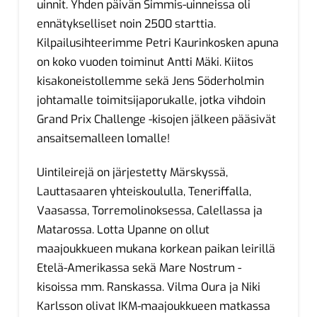
uinnit. Yhden päivän Simmis-uinneissa oli
ennätykselliset noin 2500 starttia.
Kilpailusihteerimme Petri Kaurinkosken apuna
on koko vuoden toiminut Antti Mäki. Kiitos
kisakoneistollemme sekä Jens Söderholmin
johtamalle toimitsijaporukalle, jotka vihdoin
Grand Prix Challenge -kisojen jälkeen pääsivät
ansaitsemalleen lomalle!
Uintileirejä on järjestetty Märskyssä,
Lauttasaaren yhteiskoululla, Teneriffalla,
Vaasassa, Torremolinoksessa, Calellassa ja
Matarossa. Lotta Upanne on ollut
maajoukkueen mukana korkean paikan leirillä
Etelä-Amerikassa sekä Mare Nostrum -
kisoissa mm. Ranskassa. Vilma Oura ja Niki
Karlsson olivat IKM-maajoukkueen matkassa