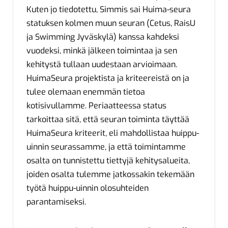
Kuten jo tiedotettu, Simmis sai Huima-seura
statuksen kolmen muun seuran (Cetus, RaisU
ja Swimming Jyväskylä) kanssa kahdeksi
vuodeksi, minkä jälkeen toimintaa ja sen
kehitystä tullaan uudestaan arvioimaan.
HuimaSeura projektista ja kriteereistä on ja
tulee olemaan enemmän tietoa
kotisivullamme. Periaatteessa status
tarkoittaa sitä, että seuran toiminta täyttää
HuimaSeura kriteerit, eli mahdollistaa huippu-
uinnin seurassamme, ja että toimintamme
osalta on tunnistettu tiettyjä kehitysalueita,
joiden osalta tulemme jatkossakin tekemään
työtä huippu-uinnin olosuhteiden
parantamiseksi.