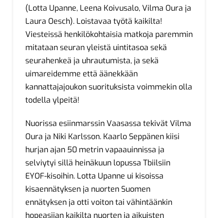
(Lotta Upanne, Leena Koivusalo, Vilma Oura ja
Laura Oesch). Loistavaa työtä kaikilta!
Viesteissä henkilökohtaisia matkoja paremmin
mitataan seuran yleistä uintitasoa sekä
seurahenkeä ja uhrautumista, ja sekä
uimareidemme että äänekkään
kannattajajoukon suorituksista voimmekin olla
todella ylpeitä!
Nuorissa esiinmarssin Vaasassa tekivät Vilma
Oura ja Niki Karlsson. Kaarlo Seppänen kiisi
hurjan ajan 50 metrin vapaauinnissa ja
selviytyi sillä heinäkuun lopussa Tbiilsiin
EYOF-kisoihin. Lotta Upanne ui kisoissa
kisaennätyksen ja nuorten Suomen
ennätyksen ja otti voiton tai vähintäänkin
hopeasijan kaikilta nuorten ja aikuisten