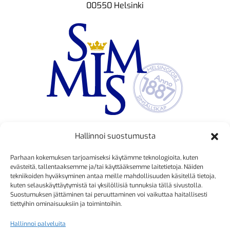
00550 Helsinki
Hallinnoi suostumusta
TOIMINNANJOHTAJA
Parhaan kokemuksen tarjoamiseksi käytämme teknologioita, kuten
Kristiina Mäkinen
evästeitä, tallentaaksemme ja/tai käyttääksemme laitetietoja. Näiden
tekniikoiden hyväksyminen antaa meille mahdollisuuden käsitellä tietoja,
040 725 3186
kuten selauskäyttäytymistä tai yksilöllisiä tunnuksia tällä sivustolla.
kristiina.makinen@simmis.fi
Suostumuksen jättäminen tai peruuttaminen voi vaikuttaa haitallisesti
tiettyihin ominaisuuksiin ja toimintoihin.
Hallinnoi palveluita