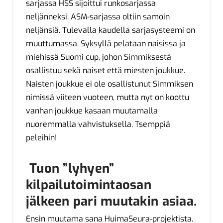
sarjassa HSS sijoittui runkosarjassa
neljänneksi. ASM-sarjassa oltiin samoin
neljänsiä. Tulevalla kaudella sarjasysteemi on
muuttumassa. Syksyllä pelataan naisissa ja
miehissä Suomi cup, johon Simmiksestä
osallistuu sekä naiset että miesten joukkue.
Naisten joukkue ei ole osallistunut Simmiksen
nimissä viiteen vuoteen, mutta nyt on koottu
vanhan joukkue kasaan muutamalla
nuoremmalla vahvistuksella. Tsemppiä
peleihin!
Tuon ”lyhyen”
kilpailutoimintaosan
jälkeen pari muutakin asiaa.
Ensin muutama sana HuimaSeura-projektista.