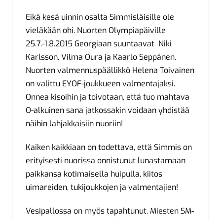
Eikä kesä uinnin osalta Simmisläisille ole
vieläkään ohi. Nuorten Olympiapäiville
25.7.-1.8.2015 Georgiaan suuntaavat Niki
Karlsson, Vilma Oura ja Kaarlo Seppänen.
Nuorten valmennuspäällikkö Helena Toivainen
on valittu EYOF-joukkueen valmentajaksi.
Onnea kisoihin ja toivotaan, että tuo mahtava
O-alkuinen sana jatkossakin voidaan yhdistää
näihin lahjakkaisiin nuoriin!
Kaiken kaikkiaan on todettava, että Simmis on
erityisesti nuorissa onnistunut lunastamaan
paikkansa kotimaisella huipulla, kiitos
uimareiden, tukijoukkojen ja valmentajien!
Vesipallossa on myös tapahtunut. Miesten SM-