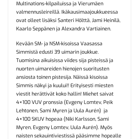
Multinations-kilpailuissa ja Vierumäen
valmennusleireillä. Ikäkausimaajoukkueessa
ovat olleet lisäksi Santeri Hölttä, Jami Heinilä,
Kaarlo Seppänen ja Alexandra Vartiainen.
Kevään SM- ja NSM-kisoissa Vaasassa
Simmistä edusti 39 uimarin joukkue.
Tuomisina aikuisissa viides sija pisteissä ja
nuorten uimareiden hienojen suoritusten
ansiosta toinen pistesija. Näissä kisoissa
Simmis näkyi ja kuului!! Erityisesti miesten
viestit herättivät koko hallin! Miehet saivat
4×100 VUV pronssia (Evgeny Lomtev, Peik
Lehtonen, Sami Myren ja Uula Aurén) ja
4×100 SKUV hopeaa (Niki Karlsson, Sami
Myren, Evgeny Lomtev, Uula Aurén). Myös
naisten sekauintiviestissä pääsimme hopealle