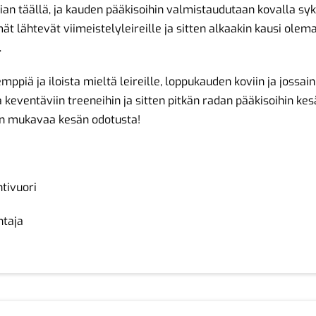
ian täällä, ja kauden pääkisoihin valmistaudutaan kovalla syk
ät lähtevät viimeistelyleireille ja sitten alkaakin kausi olem
.
mppiä ja iloista mieltä leireille, loppukauden koviin ja jossain
 keventäviin treeneihin ja sitten pitkän radan pääkisoihin kesä
n mukavaa kesän odotusta!
tivuori
htaja