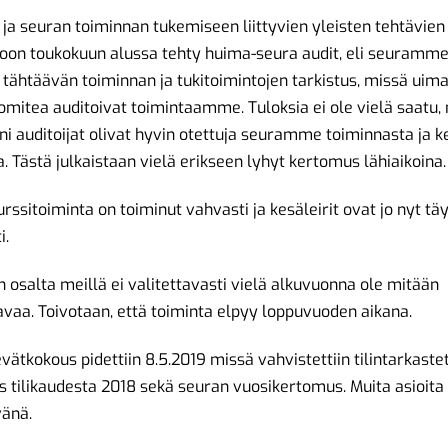
 ja seuran toiminnan tukemiseen liittyvien yleisten tehtävien
oon toukokuun alussa tehty huima-seura audit, eli seuramme
 tähtäävän toiminnan ja tukitoimintojen tarkistus, missä uimal
mitea auditoivat toimintaamme. Tuloksia ei ole vielä saatu,
i auditoijat olivat hyvin otettuja seuramme toiminnasta ja k
. Tästä julkaistaan vielä erikseen lyhyt kertomus lähiaikoina.
rssitoiminta on toiminut vahvasti ja kesäleirit ovat jo nyt tä
i.
n osalta meillä ei valitettavasti vielä alkuvuonna ole mitään
avaa. Toivotaan, että toiminta elpyy loppuvuoden aikana.
vätkokous pidettiin 8.5.2019 missä vahvistettiin tilintarkaste
ös tilikaudesta 2018 sekä seuran vuosikertomus. Muita asioita 
vänä.