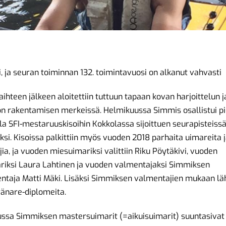
i, ja seuran toiminnan 132. toimintavuosi on alkanut vahvasti
ihteen jälkeen aloitettiin tuttuun tapaan kovan harjoittelun j
n rakentamisen merkeissä. Helmikuussa Simmis osallistui pi
la SFI-mestaruuskisoihin Kokkolassa sijoittuen seurapisteiss
si. Kisoissa palkittiin myös vuoden 2018 parhaita uimareita 
ia, ja vuoden miesuimariksi valittiin Riku Pöytäkivi, vuoden
riksi Laura Lahtinen ja vuoden valmentajaksi Simmiksen
taja Matti Mäki. Lisäksi Simmiksen valmentajien mukaan läh
tränare-diplomeita.
ssa Simmiksen mastersuimarit (=aikuisuimarit) suuntasivat