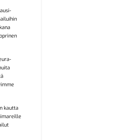
ausi-
ailuihin
ukana
Koprinen
eura-
muita
tä
tyimme
n kautta
uimareille
ilut