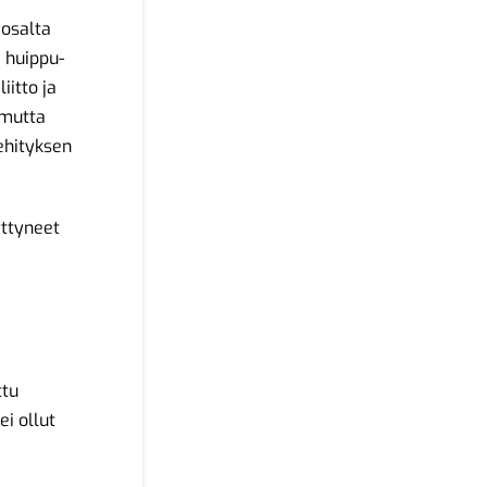
 osalta
 huippu-
iitto ja
 mutta
ehityksen
yttyneet
ttu
ei ollut