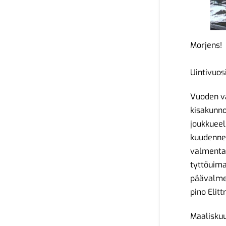
Morjens!
Uintivuos
Vuoden va
kisakunno
joukkueel
kuudennek
valmentaj
tyttöuima
päävalmen
pino Elit
Maaliskuu