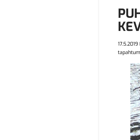
PU
KE
17.5.201
tapahtumi