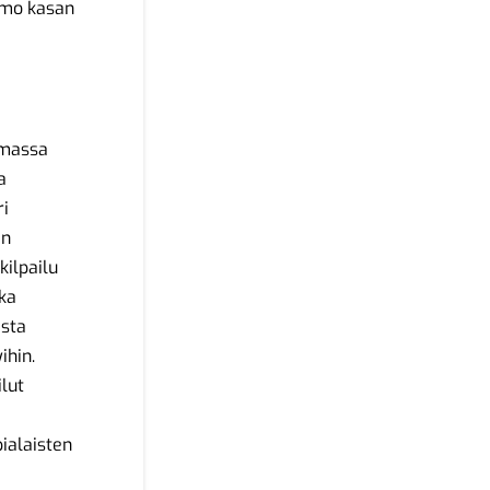
imo kasan
umassa
a
ri
an
kilpailu
kka
esta
ihin.
ilut
a
ialaisten