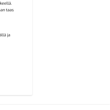
keellä.
aan taas
llä ja