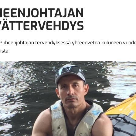
HEENJOHTAJAN
VÄTTERVEHDYS
9 Puheenjohtajan tervehdyksessä yhteenvetoa kuluneen vuod
sta.