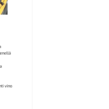
a
enellä
ä
ja
ti vino