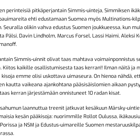
en perinteisiä pitkäperjantain Simmis-uinteja, Simmiksen ikäk
ilpauimareita ehti edustamaan Suomea myös Multinations-kilp
n. Seuralla olikin vahva edustus Suomen joukkueessa, kun m
tta Pälsi, Davin Lindholm, Marcus Forsel, Lassi Haimi, Aleksi 
umanoff.
antain Simmis-uinnit olivat taas mahtava voimainponnistus s
a. Kiitos kaikille osallistumisesta taas kerran!! Ilman näitä ja 
 kisoja emme olisi uskottava uimaseura. On hienoa nähdä, et
en kautta vaikeana ajankohtana pääsisäislomien aikaan pys
 taas kerran järjestämään onnistuneet 10 radan kisat.
sahumun laannuttua treenit jatkuvat kesäkuun Märsky-uintie
imaisia kesän pääkisoja: nuorimmille Rollot Oulussa, ikäkausi
 Porissa ja NSM ja Edustus-uimareille Suomen mestaruuskilpa
rassa.