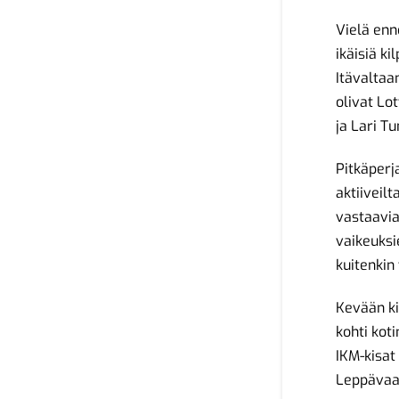
Vielä enn
ikäisiä k
Itävaltaa
olivat Lo
ja Lari T
Pitkäperj
aktiiveilt
vastaavia
vaikeuksi
kuitenkin
Kevään ki
kohti kot
IKM-kisat
Leppävaa