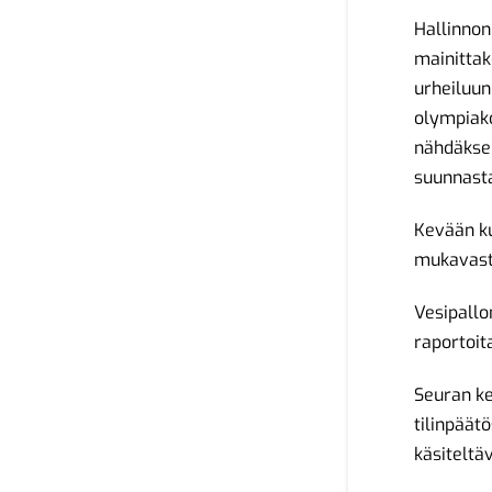
Hallinnon
mainittak
urheiluun
olympiako
nähdäksen
suunnasta
Kevään ku
mukavast
Vesipallo
raportoit
Seuran ke
tilinpäät
käsiteltä