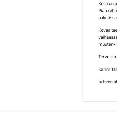
Kesä on p
Pian ryhm
paketissa
Kovaa tse
vaiheessa
muutenki
Terveisin
Karim Täh
puheenjo