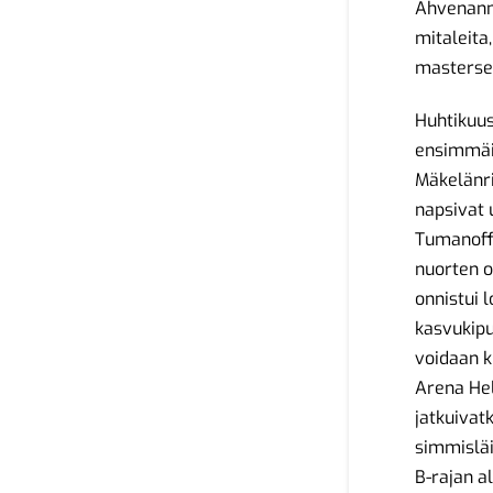
Ahvenanma
mitaleita
masterse
Huhtikuus
ensimmäi
Mäkelänri
napsivat 
Tumanoff,
nuorten o
onnistui 
kasvukipu
voidaan ki
Arena Hel
jatkuivat
simmisläi
B-rajan al