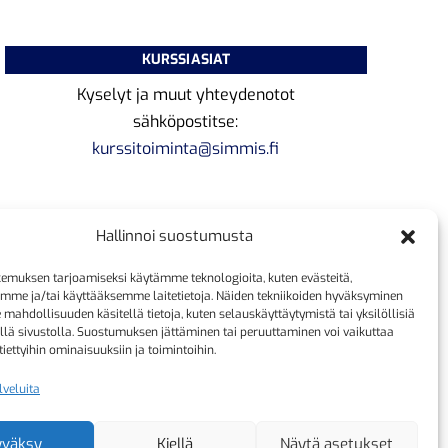
KURSSIASIAT
Kyselyt ja muut yhteydenotot
sähköpostitse:
kurssitoiminta@simmis.fi
Hallinnoi suostumusta
emuksen tarjoamiseksi käytämme teknologioita, kuten evästeitä,
emme ja/tai käyttääksemme laitetietoja. Näiden tekniikoiden hyväksyminen
 mahdollisuuden käsitellä tietoja, kuten selauskäyttäytymistä tai yksilöllisiä
llä sivustolla. Suostumuksen jättäminen tai peruuttaminen voi vaikuttaa
 tiettyihin ominaisuuksiin ja toimintoihin.
lveluita
yväksy
Kiellä
Näytä asetukset