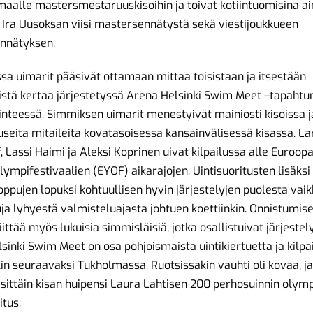
alle mastersmestaruuskisoihin ja toivat kotiintuomisina a
, Ira Uusoksan viisi mastersennätystä sekä viestijoukkueen
nnätyksen.
sa uimarit pääsivät ottamaan mittaa toisistaan ja itsestään
stä kertaa järjestetyssä Arena Helsinki Swim Meet –tapaht
nteessä. Simmiksen uimarit menestyivät mainiosti kisoissa j
useita mitaileita kovatasoisessa kansainvälisessä kisassa. La
 Lassi Haimi ja Aleksi Koprinen uivat kilpailussa alle Euroop
lympifestivaalien (EYOF) aikarajojen. Uintisuoritusten lisäksi 
loppujen lopuksi kohtuullisen hyvin järjestelyjen puolesta vai
ja lyhyestä valmisteluajasta johtuen koettiinkin. Onnistumis
ittää myös lukuisia simmisläisiä, jotka osallistuivat järjestely
sinki Swim Meet on osa pohjoismaista uintikiertuetta ja kilpa
kin seuraavaksi Tukholmassa. Ruotsissakin vauhti oli kovaa, j
sittäin kisan huipensi Laura Lahtisen 200 perhosuinnin olymp
itus.