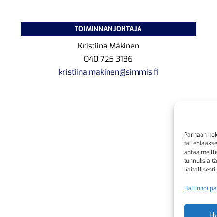
TOIMINNANJOHTAJA
Kristiina Mäkinen
040 725 3186
kristiina.makinen@simmis.fi
Parhaan kok
tallentaaks
antaa meille
tunnuksia tä
haitallisesti
Hallinnoi pa
H