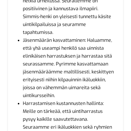
hetkiä urheilussa. Seurallemme on
positiivinen ja kannustava ilmapiiri.
Simmis-henki on yleisesti tunnettu käsite
uintikilpailuissa ja seuramme
tapahtumissa.
Jäsenmäärän kasvattaminen: Haluamme,
että yhä useampi henkilö saa uinnista
elinikäisen harrastuksen ja harrastaa sitä
seurassamme. Pyrimme kasvattamaan
jäsenmääräämme maltillisesti, keskittyen
erityisesti niihin kilpauinnin ikäluokkiin,
joissa on vähemmän uimareita sekä
uintikursseihin.
Harrastamisen kustannusten hallinta:
Meille on tärkeää, että uintiharrastus
pysyy kaikille saavutettavana.
Seuraamme eri ikäluokkien sekä ryhmien