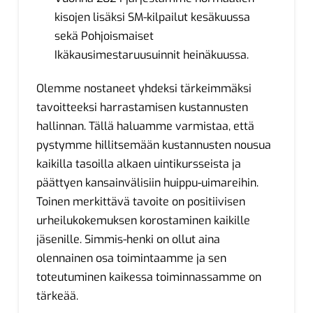
kisojen lisäksi SM-kilpailut kesäkuussa
sekä Pohjoismaiset
Ikäkausimestaruusuinnit heinäkuussa.
Olemme nostaneet yhdeksi tärkeimmäksi
tavoitteeksi harrastamisen kustannusten
hallinnan. Tällä haluamme varmistaa, että
pystymme hillitsemään kustannusten nousua
kaikilla tasoilla alkaen uintikursseista ja
päättyen kansainvälisiin huippu-uimareihin.
Toinen merkittävä tavoite on positiivisen
urheilukokemuksen korostaminen kaikille
jäsenille. Simmis-henki on ollut aina
olennainen osa toimintaamme ja sen
toteutuminen kaikessa toiminnassamme on
tärkeää.