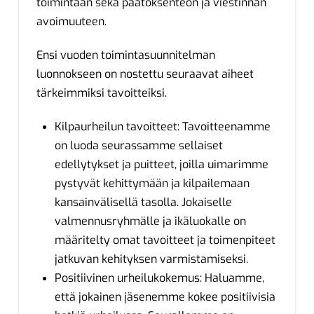
toimintaan sekä päätöksenteon ja viestinnän
avoimuuteen.
Ensi vuoden toimintasuunnitelman
luonnokseen on nostettu seuraavat aiheet
tärkeimmiksi tavoitteiksi.
Kilpaurheilun tavoitteet: Tavoitteenamme
on luoda seurassamme sellaiset
edellytykset ja puitteet, joilla uimarimme
pystyvät kehittymään ja kilpailemaan
kansainvälisellä tasolla. Jokaiselle
valmennusryhmälle ja ikäluokalle on
määritelty omat tavoitteet ja toimenpiteet
jatkuvan kehityksen varmistamiseksi.
Positiivinen urheilukokemus: Haluamme,
että jokainen jäsenemme kokee positiivisia