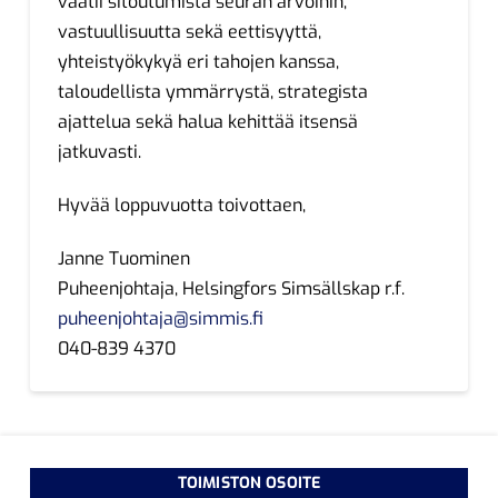
vaatii sitoutumista seuran arvoihin,
vastuullisuutta sekä eettisyyttä,
yhteistyökykyä eri tahojen kanssa,
taloudellista ymmärrystä, strategista
ajattelua sekä halua kehittää itsensä
jatkuvasti.
Hyvää loppuvuotta toivottaen,
Janne Tuominen
Puheenjohtaja, Helsingfors Simsällskap r.f.
puheenjohtaja@simmis.fi
040-839 4370
TOIMISTON OSOITE