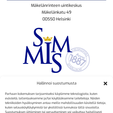
Mäkelänrinteen uintikeskus
Mäkelänkatu 49
00550 Helsinki
Hallinnoi suostumusta
TOIMINNANJOHTAJA
Parhaan kokemuksen tarjoamiseksi käytämme teknologioita, kuten
Kristiina Mäkinen
evästeitä, tallentaaksemme ja/tai käyttääksemme laitetietoja. Näiden
tekniikoiden hyväksyminen antaa meille mahdollisuuden käsitellä tietoja,
040 725 3186
kuten selauskäyttäytymistä tai yksilöllisiä tunnuksia tällä sivustolla.
kristiina.makinen@simmis.fi
Suostumuksen jättäminen tai peruuttaminen voi vaikuttaa haitallisesti