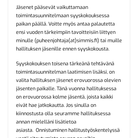
Jäsenet pääsevät vaikuttamaan
toimintasuunnitelmaan syyskokouksessa
paikan päällä. Voitte myös antaa palautetta
ensi vuoden tärkeimpiin tavoitteisiin liittyen
minulle (puheenjohtaja(at)simmis.fi) tai muille
hallituksen jäsenille ennen syyskokousta.
Syyskokouksen toisena tärkeänä tehtävänä
toimintasuunnitelman laatimisen lisäksi, on
valita hallituksen jäsenet erovuorossa olevien
jäsenten paikalle. Tänä vuonna hallituksessa
on erovuorossa kolme jäsentä, joista kaikki
eivät hae jatkokautta. Jos sinulla on
kiinnostusta olla seuramme hallituksessa
annan mielelläni lisätietoa
asiasta. Onnistuminen hallitustyöskentelyssä