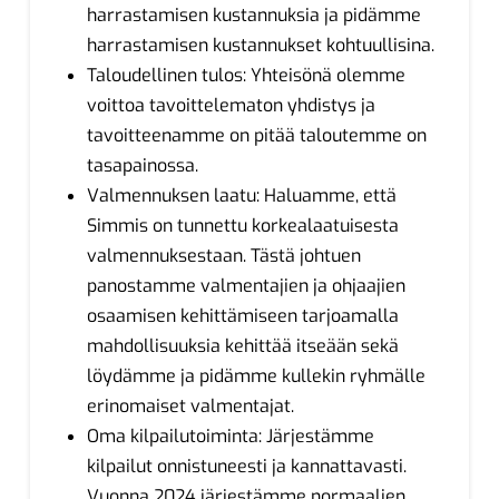
harrastamisen kustannuksia ja pidämme
harrastamisen kustannukset kohtuullisina.
Taloudellinen tulos: Yhteisönä olemme
voittoa tavoittelematon yhdistys ja
tavoitteenamme on pitää taloutemme on
tasapainossa.
Valmennuksen laatu: Haluamme, että
Simmis on tunnettu korkealaatuisesta
valmennuksestaan. Tästä johtuen
panostamme valmentajien ja ohjaajien
osaamisen kehittämiseen tarjoamalla
mahdollisuuksia kehittää itseään sekä
löydämme ja pidämme kullekin ryhmälle
erinomaiset valmentajat.
Oma kilpailutoiminta: Järjestämme
kilpailut onnistuneesti ja kannattavasti.
Vuonna 2024 järjestämme normaalien