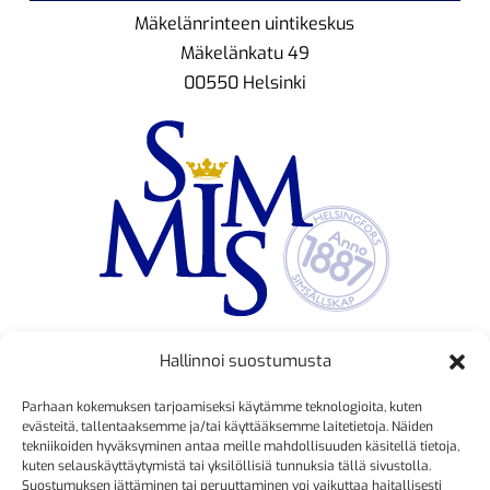
Mäkelänrinteen uintikeskus
Mäkelänkatu 49
00550 Helsinki
Hallinnoi suostumusta
TOIMINNANJOHTAJA
Parhaan kokemuksen tarjoamiseksi käytämme teknologioita, kuten
Kristiina Mäkinen
evästeitä, tallentaaksemme ja/tai käyttääksemme laitetietoja. Näiden
tekniikoiden hyväksyminen antaa meille mahdollisuuden käsitellä tietoja,
040 725 3186
kuten selauskäyttäytymistä tai yksilöllisiä tunnuksia tällä sivustolla.
kristiina.makinen@simmis.fi
Suostumuksen jättäminen tai peruuttaminen voi vaikuttaa haitallisesti