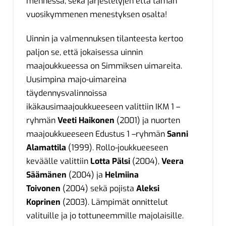
mennessä, sekä järjestelyjen että tämän
vuosikymmenen menestyksen osalta!
Uinnin ja valmennuksen tilanteesta kertoo
paljon se, että jokaisessa uinnin
maajoukkueessa on Simmiksen uimareita.
Uusimpina majo-uimareina
täydennysvalinnoissa
ikäkausimaajoukkueeseen valittiin IKM 1 –
ryhmän
Veeti Haikonen
(2001) ja nuorten
maajoukkueeseen Edustus 1 –ryhmän
Sanni
Alamattila
(1999). Rollo-joukkueeseen
keväälle valittiin
Lotta Pälsi
(2004),
Veera
Säämänen
(2004) ja
Helmiina
Toivonen
(2004) sekä pojista
Aleksi
Koprinen
(2003). Lämpimät onnittelut
valituille ja jo tottuneemmille majolaisille.