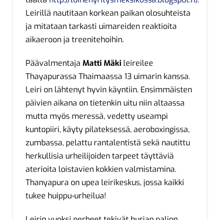
Leirillä nautitaan korkean paikan olosuhteista
ja mitataan tarkasti uimareiden reaktioita
aikaeroon ja treenitehoihin.
Päävalmentaja
Matti Mäki
leireilee
Thayapurassa Thaimaassa 13 uimarin kanssa.
Leiri on lähtenyt hyvin käyntiin. Ensimmäisten
päivien aikana on tietenkin uitu niin altaassa
mutta myös meressä, vedetty useampi
kuntopiiri, käyty pilateksessä, aeroboxingissa,
zumbassa, pelattu rantalentistä sekä nautittu
herkullisia urheilijoiden tarpeet täyttäviä
aterioita loistavien kokkien valmistamina.
Thanyapura on upea leirikeskus, jossa kaikki
tukee huippu-urheilua!
Leirin vuoksi perheet tekivät hurjan paljon