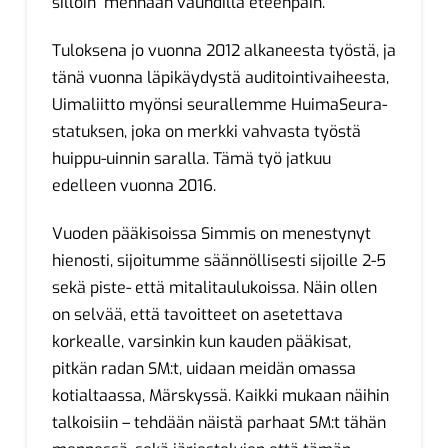
silloin mennään vauhdilla eteenpäin.
Tuloksena jo vuonna 2012 alkaneesta työstä, ja
tänä vuonna läpikäydystä auditointivaiheesta,
Uimaliitto myönsi seurallemme HuimaSeura-
statuksen, joka on merkki vahvasta työstä
huippu-uinnin saralla. Tämä työ jatkuu
edelleen vuonna 2016.
Vuoden pääkisoissa Simmis on menestynyt
hienosti, sijoitumme säännöllisesti sijoille 2-5
sekä piste- että mitalitaulukoissa. Näin ollen
on selvää, että tavoitteet on asetettava
korkealle, varsinkin kun kauden pääkisat,
pitkän radan SM:t, uidaan meidän omassa
kotialtaassa, Märskyssä. Kaikki mukaan näihin
talkoisiin – tehdään näistä parhaat SM:t tähän