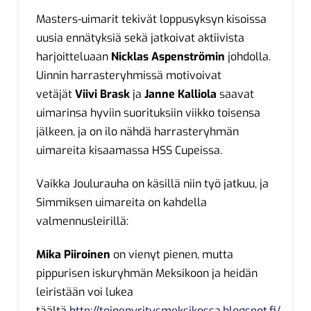
Masters-uimarit tekivät loppusyksyn kisoissa
uusia ennätyksiä sekä jatkoivat aktiivista
harjoitteluaan
Nicklas Aspenströmin
johdolla.
Uinnin harrasteryhmissä motivoivat
vetäjät
Viivi Brask
ja
Janne Kalliola
saavat
uimarinsa hyviin suorituksiin viikko toisensa
jälkeen, ja on ilo nähdä harrasteryhmän
uimareita kisaamassa HSS Cupeissa.
Vaikka Joulurauha on käsillä niin työ jatkuu, ja
Simmiksen uimareita on kahdella
valmennusleirillä:
Mika Piiroinen
on vienyt pienen, mutta
pippurisen iskuryhmän Meksikoon ja heidän
leiristään voi lukea
täältä
http://toinenyritysmeksikossa.blogspot.fi/
.