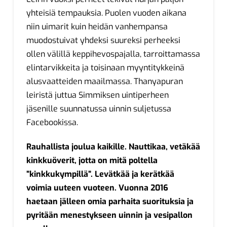
yhteisiä tempauksia. Puolen vuoden aikana
niin uimarit kuin heidän vanhempansa
muodostuivat yhdeksi suureksi perheeksi
ollen välillä keppihevospajalla, tarroittamassa
elintarvikkeita ja toisinaan myyntitykkeinä
alusvaatteiden maailmassa. Thanyapuran
leiristä juttua Simmiksen uintiperheen
jäsenille suunnatussa uinnin suljetussa
Facebookissa.
Rauhallista joulua kaikille. Nauttikaa, vetäkää
kinkkuöverit, jotta on mitä poltella
”kinkkukympillä”. Levätkää ja kerätkää
voimia uuteen vuoteen. Vuonna 2016
haetaan jälleen omia parhaita suorituksia ja
pyritään menestykseen uinnin ja vesipallon