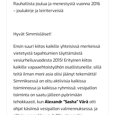
Rauhallista joulua ja menestystä vuonna 2016
– joulukirje ja leiriterveisiä
Hyvät Simmisläiset!
Ensin suuri kiitos kaikille yhteisissä merkeissä
vietetystä tapahtumien täyttämästä
vesiurheiluvuodesta 2015! Erityinen kiitos
kaikille vapaaehtoistyöhön osallistuneille, sillä
teitä ilman moni asia olisi jäänyt tekemättä!
Simmiksessä on oltu aktiivisia kaikissa
toiminnossa ja kaikissa ryhmissä; vesipallon
toiminta on saatu jälleen pyörimään
tehokkaasti, kun
Alexandr ”Sasha” Värä
otti
ohjat käsiinsä vesipallon valmennuksessa, ja