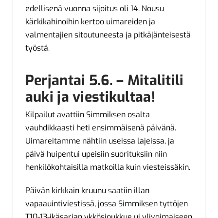
edellisenä vuonna sijoitus oli 14. Nousu
kärkikahinoihin kertoo uimareiden ja
valmentajien sitoutuneesta ja pitkäjänteisestä
työstä.
Perjantai 5.6. – Mitalitili
auki ja viestikultaa!
Kilpailut avattiin Simmiksen osalta
vauhdikkaasti heti ensimmäisenä päivänä.
Uimareitamme nähtiin useissa lajeissa, ja
päivä huipentui upeisiin suorituksiin niin
henkilökohtaisilla matkoilla kuin viesteissäkin.
Päivän kirkkain kruunu saatiin illan
vapaauintiviestissä, jossa Simmiksen tyttöjen
T10-13-ikäsarjan ykkösjoukkue ui ylivoimaiseen