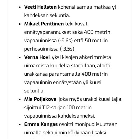
Veeti Hellsten
kohensi samaa matkaa yli
kahdeksan sekuntia.
Mikael Penttinen
teki kovat
ennätysparannukset sekä 400 metrin
vapaauinnissa (-5,6s) että 50 metrin
perhosuinnissa (-3,5s).
Verna Hovi
, yksi kisojen ahkerimmista
uimareista kuudella startillaan, aloitti
urakkansa parantamalla 400 metrin
vapaauinnin ennätystään yli kuusi
sekuntia.
Mia Poljakova
, joka myös urakoi kuusi lajia,
sijoittui T12-sarjan 100 metrin
vapaauinnissa kahdeksanneksi.
Emma Kangas
osoitti monipuolisuuttaan
uimalla sekauinnin kärkipään lisäksi