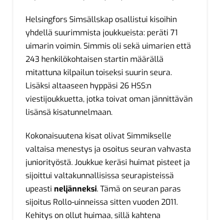
Helsingfors Simsällskap osallistui kisoihin
yhdellä suurimmista joukkueista: peräti 71
uimarin voimin. Simmis oli sekä uimarien että
243 henkilökohtaisen startin määrällä
mitattuna kilpailun toiseksi suurin seura.
Lisäksi altaaseen hyppäsi 26 HSS:n
viestijoukkuetta, jotka toivat oman jännittävän
lisänsä kisatunnelmaan.
Kokonaisuutena kisat olivat Simmikselle
valtaisa menestys ja osoitus seuran vahvasta
juniorityöstä. Joukkue keräsi huimat pisteet ja
sijoittui valtakunnallisissa seurapisteissä
upeasti
neljänneksi
. Tämä on seuran paras
sijoitus Rollo-uinneissa sitten vuoden 2011.
Kehitys on ollut huimaa, sillä kahtena