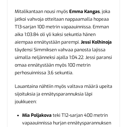
Mitalikantaan nousi myös
Emma Kangas
, joka
jatkoi vahvoja otteitaan nappaamalla hopeaa
T13-sarjan 100 metrin vapaauinnissa. Emman
aika 1:03.84 oli yli kaksi sekuntia hänen
aiempaa ennätystään parempi.
Jessi Kolhinoja
täydensi Simmiksen vahvaa panosta lajissa
uimalla neljänneksi ajalla 1:04.22. Jessi paransi
omaa ennätystään myös 100 metrin
perhosuinnissa 3,6 sekuntia.
Lauantaina nähtiin myös valtava määrä upeita
sijoituksia ja ennätysparannuksia läpi
joukkueen:
Mia Poljakova
teki T12-sarjan 400 metrin
vapaauinnissa hurjan ennätysparannuksen