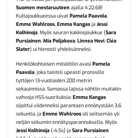
Suomen mestaruuteen
ajalla 4:22.68!
Kultajoukkueessa uivat
Pamela Paavola
,
Emme Wahlroos
,
Emma Kangas
ja
Jessi
Kolhinoja
. Myös seuran kakkosjoukkue (
Sara
Pursiainen
,
Mia Poljakova
,
Linnea Hovi
,
Cléa
Slater
) ui hienosti yhdeksänneksi.
Henkilökohtaisen mitalitilin avasi
Pamela
Paavola
, joka taisteli upeasti pronssille
tyttöjen 13-vuotiaiden 200 metrin
sekauinnissa. Samassa lajissa nähtiin muitakin
vahvoja HSS-suorituksia:
Emma Kangas
sijoittui viidenneksi parantaen ennätystään 3,6
sekuntia, ja
Emme Wahlroos
oli seitsemäs yli
neljän sekunnin ennätysparannuksella. Myös
Jessi Kolhinoja
(-4,5s) ja
Sara Pursiainen