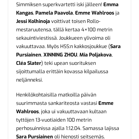
Simmiksen superkvartetti iski jälleen!
Emma
Kangas
,
Pamela Paavola
,
Emme Wahlroos
ja
Jessi Kolhinoja
voittivat toisen Rollo-
mestaruutensa, tällä kertaa 4×100 metrin
sekauintiviestissä. Joukkueen ylivoima oli
vakuuttavaa. Myös HSS:n kakkosjoukkue (
Sara
Pursiainen
,
XINNING ZHOU
,
Mia Poljakova
,
Cléa Slater
) teki upean suorituksen
sijoittumalla erittäin kovassa kilpailussa
neljänneksi.
Henkilökohtaisilla matkoilla päivän
suurimmasta sankariteosta vastasi
Emme
Wahlroos
, joka ui vakuuttavaan kultaan
tyttöjen 13-vuotiaiden 100 metrin
perhosuinnissa ajalla 1:12.04. Samassa lajissa
Sara Pursiainen
oli hienosti seitsemäs.