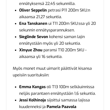
ennätyksensä 22,45 sekunnilla.
Oliver Seppelin
petrasi P11 200m SKU:n
aikaansa 21,27 sekuntia.
Ena Tanskanen
ui T11 200m SKU:ssa yli 20
sekunnin ennätysparannuksen.
Sieglinde Sevon
kohensi saman lajin
ennätystään myös yli 20 sekuntia.
Xinyue Zhou
paransi T10 200m SKU -
aikaansa yli 16 sekuntia.
Myös monet muut uimarit päättivät kisansa
upeisiin suorituksiin:
Emma Kangas
oli T13 100m selkäuinnissa
neljäs parantaen ennätystään 1,6 sekuntia.
Jessi Kolhinoja
sijoittui samassa lajissa
kuudenneksi ja
Pamela Paavola