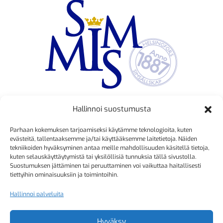
Hallinnoi suostumusta
TOIMINNANJOHTAJA
Parhaan kokemuksen tarjoamiseksi käytämme teknologioita, kuten
Kristiina Mäkinen
evästeitä, tallentaaksemme ja/tai käyttääksemme laitetietoja. Näiden
tekniikoiden hyväksyminen antaa meille mahdollisuuden käsitellä tietoja,
040 725 3186
kuten selauskäyttäytymistä tai yksilöllisiä tunnuksia tällä sivustolla.
kristiina.makinen@simmis.fi
Suostumuksen jättäminen tai peruuttaminen voi vaikuttaa haitallisesti
tiettyihin ominaisuuksiin ja toimintoihin.
Hallinnoi palveluita
KURSSIASIAT
Kyselyt ja muut yhteydenotot
Hyväksy