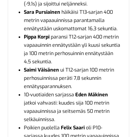
(-9,1s) ja sijoittui neljänneksi.
Sara Pursiainen
häikäisi T13-sarjan 400
metrin vapaauinnissa parantamalla
ennätystään uskomattomat 16,3 sekuntia.
Pippa Korpi
paransi T12-sarjan 400 metrin
vapaauinnin ennätystään yli kuusi sekuntia
ja 100 metrin perhosuinnin ennätystään
4,5 sekuntia.
Saimi Väisänen
ui T12-sarjan 100 metrin
perhosuinnissa peräti 7,8 sekunnin
ennätysparannuksen.
10-vuotiaiden sarjassa
Eden Mäkinen
jatkoi vahvasti: kuudes sija 100 metrin
vapaauinnissa ja seitsemäs 50 metrin
selkäuinnissa.
Poikien puolella
Felix Saari
oli P10-
sarjassa kuudes 100 metrin vapaauinnissa