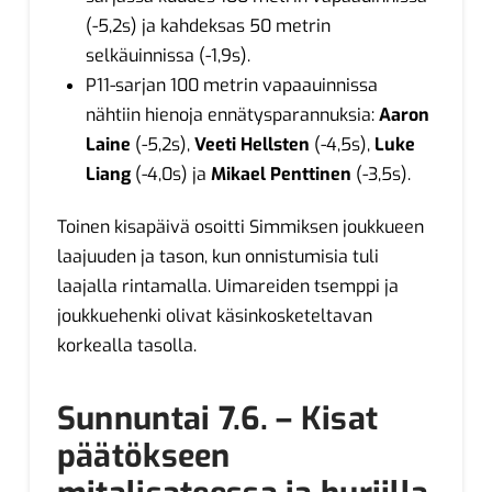
(-5,2s) ja kahdeksas 50 metrin
selkäuinnissa (-1,9s).
P11-sarjan 100 metrin vapaauinnissa
nähtiin hienoja ennätysparannuksia:
Aaron
Laine
(-5,2s),
Veeti Hellsten
(-4,5s),
Luke
Liang
(-4,0s) ja
Mikael Penttinen
(-3,5s).
Toinen kisapäivä osoitti Simmiksen joukkueen
laajuuden ja tason, kun onnistumisia tuli
laajalla rintamalla. Uimareiden tsemppi ja
joukkuehenki olivat käsinkosketeltavan
korkealla tasolla.
Sunnuntai 7.6. – Kisat
päätökseen