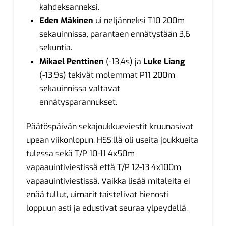
kahdeksanneksi.
Eden Mäkinen
ui neljänneksi T10 200m
sekauinnissa, parantaen ennätystään 3,6
sekuntia.
Mikael Penttinen
(-13,4s) ja
Luke Liang
(-13,9s) tekivät molemmat P11 200m
sekauinnissa valtavat
ennätysparannukset.
Päätöspäivän sekajoukkueviestit kruunasivat
upean viikonlopun. HSS:llä oli useita joukkueita
tulessa sekä T/P 10-11 4x50m
vapaauintiviestissä että T/P 12-13 4x100m
vapaauintiviestissä. Vaikka lisää mitaleita ei
enää tullut, uimarit taistelivat hienosti
loppuun asti ja edustivat seuraa ylpeydellä.