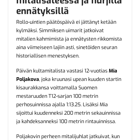
mitalisateessa ja hurjilla
ennätyksillä
Rollo-uintien päätöspäivä ei jättänyt ketään
kylmäksi. Simmiksen uimarit jatkoivat
mitalien kahmimista ja ennätysten rikkomista
aina viimeiseen lajiin asti, sinetöiden seuran
historiallisen menestyksen.
Päivän kultamitalista vastasi 12-vuotias
Mia
Poljakova
, joka kruunasi upean kuuden startin
kisaurakkansa voittamalla Suomen
mestaruuden T12-sarjan 100 metrin
perhosuinnissa ajalla 1:13.25. Lisäksi Mia
sijoittui kuudenneksi 200 metrin sekauinnissa
ja kahdeksanneksi 100 metrin rintauinnissa.
Poljakovin perheen mitalijuhlat jatkuivat, kun