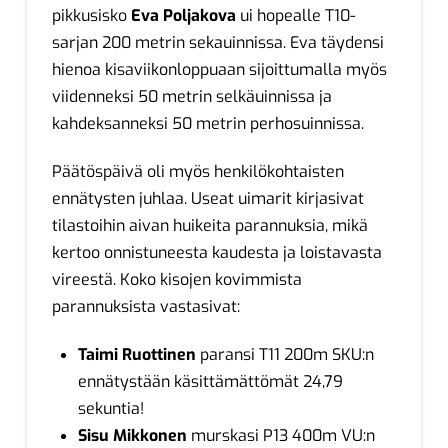
pikkusisko
Eva Poljakova
ui hopealle T10-
sarjan 200 metrin sekauinnissa. Eva täydensi
hienoa kisaviikonloppuaan sijoittumalla myös
viidenneksi 50 metrin selkäuinnissa ja
kahdeksanneksi 50 metrin perhosuinnissa.
Päätöspäivä oli myös henkilökohtaisten
ennätysten juhlaa. Useat uimarit kirjasivat
tilastoihin aivan huikeita parannuksia, mikä
kertoo onnistuneesta kaudesta ja loistavasta
vireestä. Koko kisojen kovimmista
parannuksista vastasivat:
Taimi Ruottinen
paransi T11 200m SKU:n
ennätystään käsittämättömät 24,79
sekuntia!
Sisu Mikkonen
murskasi P13 400m VU:n