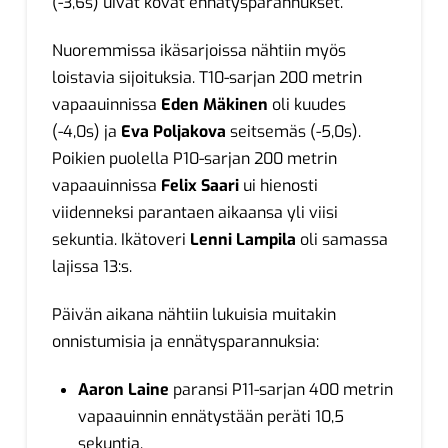
(-3,6s) uivat kovat ennätysparannukset.
Nuoremmissa ikäsarjoissa nähtiin myös
loistavia sijoituksia. T10-sarjan 200 metrin
vapaauinnissa
Eden Mäkinen
oli kuudes
(-4,0s) ja
Eva Poljakova
seitsemäs (-5,0s).
Poikien puolella P10-sarjan 200 metrin
vapaauinnissa
Felix Saari
ui hienosti
viidenneksi parantaen aikaansa yli viisi
sekuntia. Ikätoveri
Lenni Lampila
oli samassa
lajissa 13:s.
Päivän aikana nähtiin lukuisia muitakin
onnistumisia ja ennätysparannuksia:
Aaron Laine
paransi P11-sarjan 400 metrin
vapaauinnin ennätystään peräti 10,5
sekuntia.