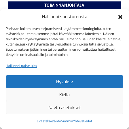
TOIMINNANJOHTAJA
Kristiina Mäkinen
Hallinnoi suostumusta
040 725 3186
Parhaan kokemuksen tarjoamiseksi käytämme teknologioita, kuten
kristiina.makinen@simmis.fi
evästeitä, tallentaaksemme ja/tai käyttääksemme laitetietoja. Näiden
tekniikoiden hyväksyminen antaa meille mahdollisuuden käsitellä tietoja,
kuten selauskäyttäytymistä tai yksilöllisiä tunnuksia tällä sivustolla.
Suostumuksen jättäminen tai peruuttaminen voi vaikuttaa haitallisesti
KURSSIASIAT
tiettyihin ominaisuuksiin ja toimintoihin.
Kyselyt ja muut yhteydenotot
Hallinnoi palveluita
sähköpostitse:
kurssitoiminta@simmis.fi
Hyväksy
Kiellä
Copyright 2026 Helsingfors Simsällskap
Näytä asetukset
Evästekäytäntö
Simmis
Yhteystiedot