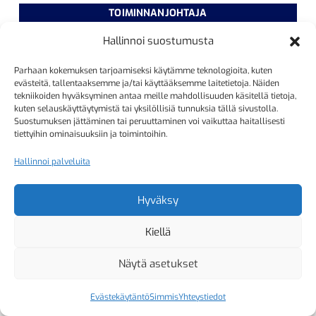
TOIMINNANJOHTAJA
Kristiina Mäkinen
Hallinnoi suostumusta
040 725 3186
Parhaan kokemuksen tarjoamiseksi käytämme teknologioita, kuten
kristiina.makinen@simmis.fi
evästeitä, tallentaaksemme ja/tai käyttääksemme laitetietoja. Näiden
tekniikoiden hyväksyminen antaa meille mahdollisuuden käsitellä tietoja,
kuten selauskäyttäytymistä tai yksilöllisiä tunnuksia tällä sivustolla.
Suostumuksen jättäminen tai peruuttaminen voi vaikuttaa haitallisesti
KURSSIASIAT
tiettyihin ominaisuuksiin ja toimintoihin.
Kyselyt ja muut yhteydenotot
Hallinnoi palveluita
sähköpostitse:
kurssitoiminta@simmis.fi
Hyväksy
Kiellä
Copyright 2026 Helsingfors Simsällskap
Näytä asetukset
Evästekäytäntö
Simmis
Yhteystiedot