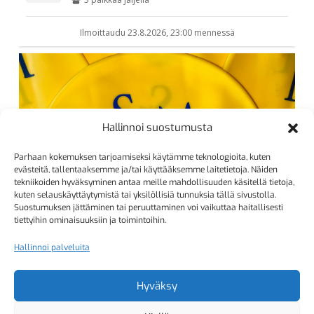
Hallinnoi suostumusta
Parhaan kokemuksen tarjoamiseksi käytämme teknologioita, kuten
evästeitä, tallentaaksemme ja/tai käyttääksemme laitetietoja. Näiden
tekniikoiden hyväksyminen antaa meille mahdollisuuden käsitellä tietoja,
kuten selauskäyttäytymistä tai yksilöllisiä tunnuksia tällä sivustolla.
Suostumuksen jättäminen tai peruuttaminen voi vaikuttaa haitallisesti
tiettyihin ominaisuuksiin ja toimintoihin.
Hallinnoi palveluita
Hyväksy