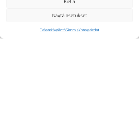
Kiellä
Näytä asetukset
Evästekäytäntö
Simmis
Yhteystiedot