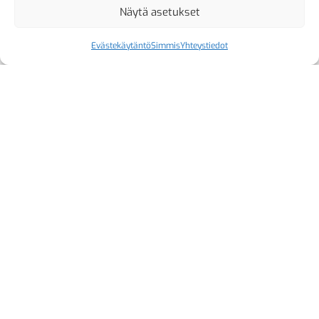
Näytä asetukset
Evästekäytäntö
Simmis
Yhteystiedot