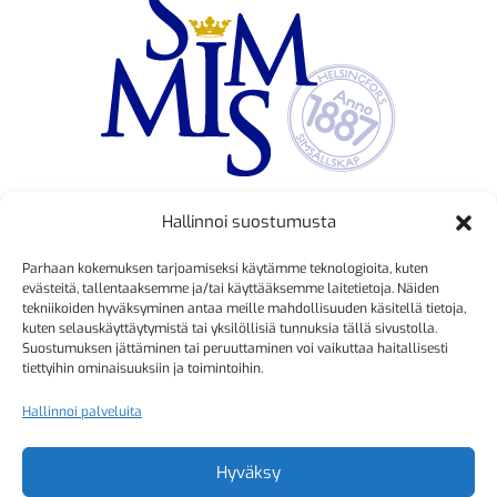
Hallinnoi suostumusta
TOIMINNANJOHTAJA
Parhaan kokemuksen tarjoamiseksi käytämme teknologioita, kuten
Kristiina Mäkinen
evästeitä, tallentaaksemme ja/tai käyttääksemme laitetietoja. Näiden
tekniikoiden hyväksyminen antaa meille mahdollisuuden käsitellä tietoja,
040 725 3186
kuten selauskäyttäytymistä tai yksilöllisiä tunnuksia tällä sivustolla.
kristiina.makinen@simmis.fi
Suostumuksen jättäminen tai peruuttaminen voi vaikuttaa haitallisesti
tiettyihin ominaisuuksiin ja toimintoihin.
Hallinnoi palveluita
KURSSIASIAT
Kyselyt ja muut yhteydenotot
Hyväksy
sähköpostitse: