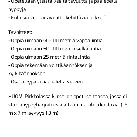
- Opetellaan yleistä vesitaitavuutta ja pää edellä
hyppyjä
- Erilaisia vesitaitavuutta kehittäviä leikkejä
Tavoitteet:
- Oppia uimaan 50-100 metriä vapaauintia
- Oppia uimaan 50-100 metriä selkäuintia
- Oppia uimaan 25 metriä rintauintia
- Oppia tekemään volttikäännöksen ja
kylkikäännöksen
- Osata hypätä pää edellä veteen
HUOM! Pirkkolassa kurssi on opetusaltaassa, jossa ei
starttihyppyharjoituksia altaan mataluuden takia. (16
m x 7 m, syvyys 1.3 m)