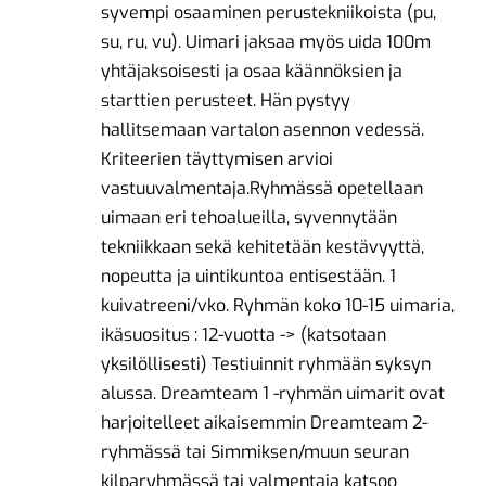
syvempi osaaminen perustekniikoista (pu,
su, ru, vu). Uimari jaksaa myös uida 100m
yhtäjaksoisesti ja osaa käännöksien ja
starttien perusteet. Hän pystyy
hallitsemaan vartalon asennon vedessä.
Kriteerien täyttymisen arvioi
vastuuvalmentaja.Ryhmässä opetellaan
uimaan eri tehoalueilla, syvennytään
tekniikkaan sekä kehitetään kestävyyttä,
nopeutta ja uintikuntoa entisestään. 1
kuivatreeni/vko. Ryhmän koko 10-15 uimaria,
ikäsuositus : 12-vuotta -> (katsotaan
yksilöllisesti) Testiuinnit ryhmään syksyn
alussa. Dreamteam 1 -ryhmän uimarit ovat
harjoitelleet aikaisemmin Dreamteam 2-
ryhmässä tai Simmiksen/muun seuran
kilparyhmässä tai valmentaja katsoo