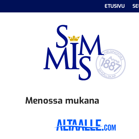
ETUSIVU
SE
Menossa mukana