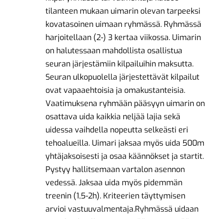
tilanteen mukaan uimarin olevan tarpeeksi
kovatasoinen uimaan ryhmässä. Ryhmässä
harjoitellaan (2-) 3 kertaa viikossa. Uimarin
on halutessaan mahdollista osallistua
seuran järjestämiin kilpailuihin maksutta.
Seuran ulkopuolella järjestettävät kilpailut
ovat vapaaehtoisia ja omakustanteisia.
Vaatimuksena ryhmään pääsyyn uimarin on
osattava uida kaikkia neljää lajia sekä
uidessa vaihdella nopeutta selkeästi eri
tehoalueilla. Uimari jaksaa myös uida 500m
yhtäjaksoisesti ja osaa käännökset ja startit.
Pystyy hallitsemaan vartalon asennon
vedessä. Jaksaa uida myös pidemmän
treenin (1,5-2h). Kriteerien täyttymisen
arvioi vastuuvalmentaja.Ryhmässä uidaan