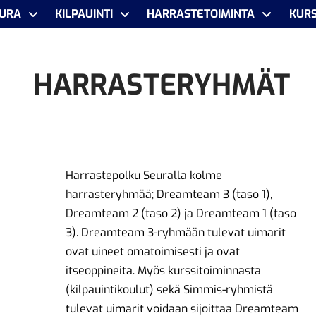
URA
KILPAUINTI
HARRASTETOIMINTA
KURS
HARRASTERYHMÄT
Harrastepolku Seuralla kolme
harrasteryhmää; Dreamteam 3 (taso 1),
Dreamteam 2 (taso 2) ja Dreamteam 1 (taso
3). Dreamteam 3-ryhmään tulevat uimarit
ovat uineet omatoimisesti ja ovat
itseoppineita. Myös kurssitoiminnasta
(kilpauintikoulut) sekä Simmis-ryhmistä
tulevat uimarit voidaan sijoittaa Dreamteam