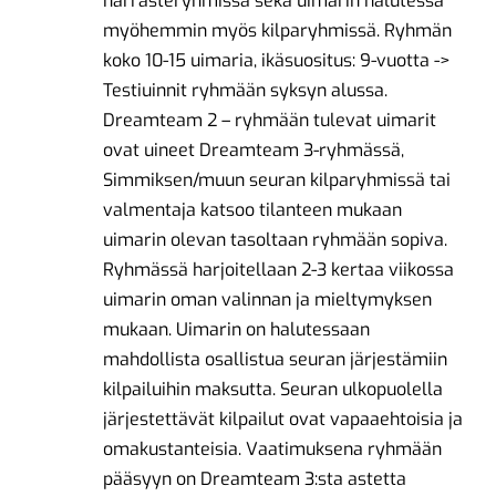
harrasteryhmissä sekä uimarin halutessa
myöhemmin myös kilparyhmissä. Ryhmän
koko 10-15 uimaria, ikäsuositus: 9-vuotta ->
Testiuinnit ryhmään syksyn alussa.
Dreamteam 2 – ryhmään tulevat uimarit
ovat uineet Dreamteam 3-ryhmässä,
Simmiksen/muun seuran kilparyhmissä tai
valmentaja katsoo tilanteen mukaan
uimarin olevan tasoltaan ryhmään sopiva.
Ryhmässä harjoitellaan 2-3 kertaa viikossa
uimarin oman valinnan ja mieltymyksen
mukaan. Uimarin on halutessaan
mahdollista osallistua seuran järjestämiin
kilpailuihin maksutta. Seuran ulkopuolella
järjestettävät kilpailut ovat vapaaehtoisia ja
omakustanteisia. Vaatimuksena ryhmään
pääsyyn on Dreamteam 3:sta astetta