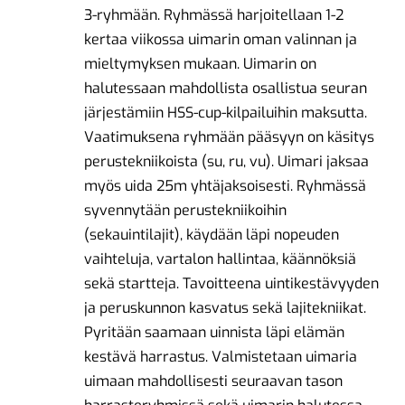
3-ryhmään. Ryhmässä harjoitellaan 1-2
kertaa viikossa uimarin oman valinnan ja
mieltymyksen mukaan. Uimarin on
halutessaan mahdollista osallistua seuran
järjestämiin HSS-cup-kilpailuihin maksutta.
Vaatimuksena ryhmään pääsyyn on käsitys
perustekniikoista (su, ru, vu). Uimari jaksaa
myös uida 25m yhtäjaksoisesti. Ryhmässä
syvennytään perustekniikoihin
(sekauintilajit), käydään läpi nopeuden
vaihteluja, vartalon hallintaa, käännöksiä
sekä startteja. Tavoitteena uintikestävyyden
ja peruskunnon kasvatus sekä lajitekniikat.
Pyritään saamaan uinnista läpi elämän
kestävä harrastus. Valmistetaan uimaria
uimaan mahdollisesti seuraavan tason