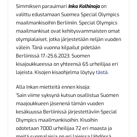
Simmiksen parauimari
Inka Kolhinoja
on
valittu edustamaan Suomea Special Olympics
maailmankisoihin Berliiniin. Special Olympics
maailmankisat ovat kehitysvammaisten omat
olympialaiset, jotka järjestetään neljän vuoden
välein. Tänä vuonna kilpailut pidetään
Berliinissä 17.-25.6.2023. Suomen
kisajoukkueessa on yhteensä 65 urheilijaa eri
lajeista. Kisojen kisaohjelma löytyy
tästä
.
Alla Inkan mietteitä ennen kisoja:
’Sain viime syksynä kutsun osallistua Suomen
maajoukkueen jäsenenä tämän vuoden
kesäkuussa Berliinissä järjestettäviin Special
Olympics maailmankisoihin. Kisoihin
odotetaan 7000 urheilijaa 72 eri maasta ja
meitä suomalaisia on eri lajeissa lähdössä