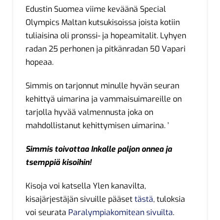
Edustin Suomea viime keväänä Special
Olympics Maltan kutsukisoissa joista kotiin
tuliaisina oli pronssi- ja hopeamitalit. Lyhyen
radan 25 perhonen ja pitkänradan 50 Vapari
hopeaa.
Simmis on tarjonnut minulle hyvän seuran
kehittyä uimarina ja vammaisuimareille on
tarjolla hyvää valmennusta joka on
mahdollistanut kehittymisen uimarina. ’
Simmis toivottaa Inkalle paljon onnea ja
tsemppiä kisoihin!
Kisoja voi katsella Ylen kanavilta,
kisajärjestäjän sivuille pääset
tästä
, tuloksia
voi seurata
Paralympiakomitean sivuilta
.