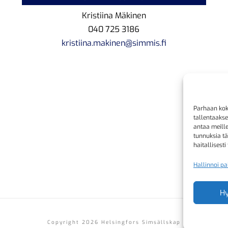
Kristiina Mäkinen
040 725 3186
kristiina.makinen@simmis.fi
Parhaan kok
tallentaaks
antaa meille
tunnuksia tä
haitallisesti
Hallinnoi pa
H
Copyright 2026 Helsingfors Simsällskap