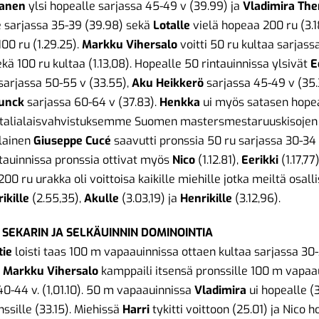
tanen
ylsi hopealle sarjassa 45-49 v (39.99) ja
Vladimira Th
e sarjassa 35-39 (39.98) sekä
Lotalle
vielä hopeaa 200 ru (3.1
100 ru (1.29.25).
Markku Vihersalo
voitti 50 ru kultaa sarjass
ekä 100 ru kultaa (1.13,08). Hopealle 50 rintauinnissa ylsivät
E
sarjassa 50-55 v (33.55),
Aku Heikkerö
sarjassa 45-49 v (35.
unck
sarjassa 60-64 v (37.83).
Henkka
ui myös satasen hope
. Italialaisvahvistuksemme Suomen mastersmestaruuskisojen
lainen
Giuseppe Cucé
saavutti pronssia 50 ru sarjassa 30-34 v
tauinnissa pronssia ottivat myös
Nico
(1.12.81),
Eerikki
(1.17,77
 200 ru urakka oli voittoisa kaikille miehille jotka meiltä osalli
rikille
(2.55,35),
Akulle
(3.03,19) ja
Henrikille
(3.12,96).
 SEKARIN JA SELKÄUINNIN DOMINOINTIA
tie
loisti taas 100 m vapaauinnissa ottaen kultaa sarjassa 30
a
Markku Vihersalo
kamppaili itsensä pronssille 100 m vapaa
40-44 v. (1,01.10). 50 m vapaauinnissa
Vladimira
ui hopealle (3
ssille (33.15). Miehissä
Harri
tykitti voittoon (25.01) ja Nico 