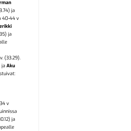
erman
8.74) ja
a 40-44 v
erikki
35) ja
alle
. (33.29).
) ja
Aku
stuivat:
-34 v
uinnissa
0.12) ja
hopealle