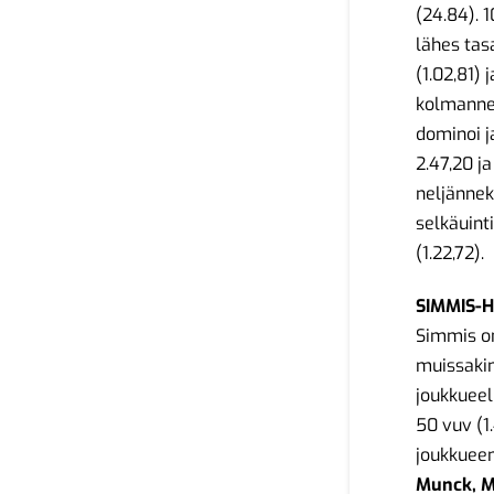
(24.84). 
lähes tas
(1.02,81)
kolmannek
dominoi ja
2.47,20 j
neljännek
selkäuint
(1.22,72).
SIMMIS-
Simmis on
muissakin
joukkuee
50 vuv (1
joukkuee
Munck, M