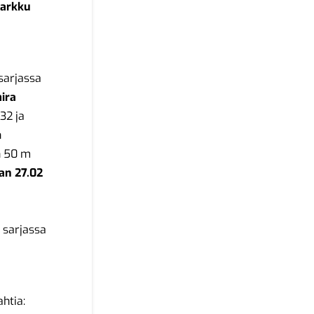
arkku
 sarjassa
ira
.32 ja
n
n 50 m
an 27.02
 sarjassa
htia: