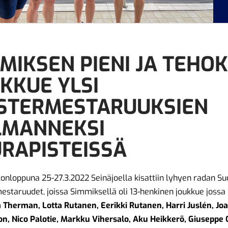
MIKSEN PIENI JA TEHO
KKUE YLSI
STERMESTARUUKSIEN
LMANNEKSI
RAPISTEISSÄ
konloppuna 25-27.3.2022 Seinäjoella kisattiin lyhyen radan 
staruudet, joissa Simmiksellä oli 13-henkinen joukkue jossa 
 Therman, Lotta Rutanen, Eerikki Rutanen, Harri Juslén, Jo
n, Nico Palotie, Markku Vihersalo, Aku Heikkerö, Giuseppe 