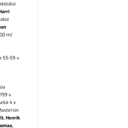
kkösiksi
Harri
rakoi
son
 200 m/
a 55-59 v.
sia
199 v.
sekä 4 x
Mastersin
lt, Henrik
komaa,