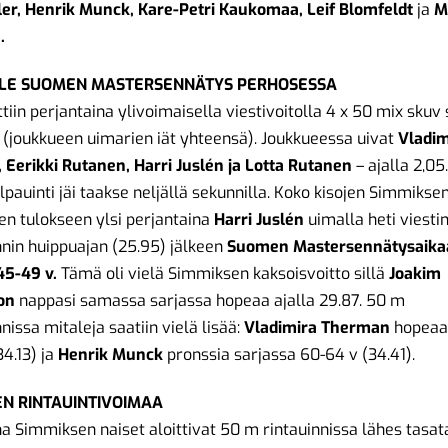
er, Henrik Munck, Kare-Petri Kaukomaa, Leif Blomfeldt
ja
M
.
LLE SUOMEN MASTERSENNÄTYS PERHOSESSA
ttiin perjantaina ylivoimaisella viestivoitolla 4 x 50 mix skuv
 (joukkueen uimarien iät yhteensä). Joukkueessa uivat
Vladim
Eerikki Rutanen, Harri Juslén ja Lotta Rutanen
– ajalla 2,05
lpauinti jäi taakse neljällä sekunnilla. Koko kisojen Simmikse
n tulokseen ylsi perjantaina
Harri Juslén
uimalla heti viesti
nin huippuajan (25.95) jälkeen
Suomen Mastersennätysaika
45-49 v.
Tämä oli vielä Simmiksen kaksoisvoitto sillä
Joakim
on
nappasi samassa sarjassa hopeaa ajalla 29.87. 50 m
nissa mitaleja saatiin vielä lisää:
Vladimira Therman
hopeaa
34.13) ja
Henrik Munck
pronssia sarjassa 60-64 v (34.41).
EN RINTAUINTIVOIMAA
a Simmiksen naiset aloittivat 50 m rintauinnissa lähes tasata