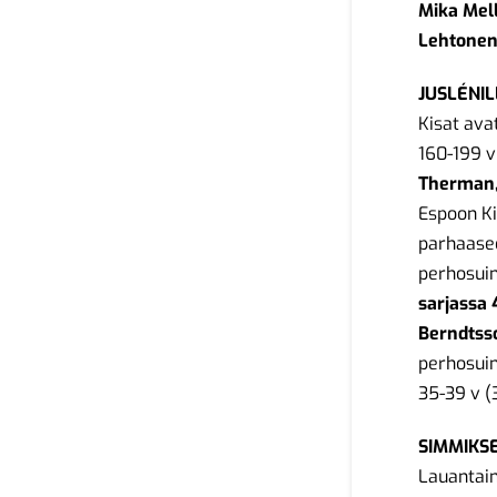
Mika Mell
Lehtonen
JUSLÉNI
Kisat ava
160-199 v
Therman, 
Espoon Ki
parhaasee
perhosuin
sarjassa 
Berndtss
perhosuin
35-39 v (
SIMMIKS
Lauantain