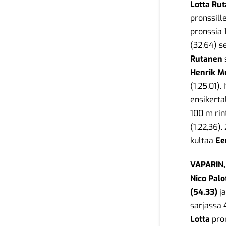
Lotta Ru
pronssill
pronssia 
(32.64) s
Rutanen
Henrik M
(1.25,01)
ensikerta
100 m rin
(1.22,36).
kultaa
Ee
VAPARIN,
Nico Palo
(54.33)
j
sarjassa 
Lotta
pron