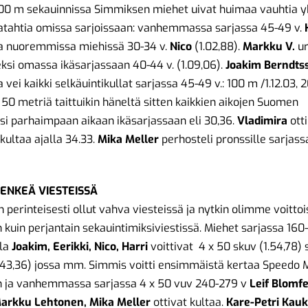
100 m sekauinnissa Simmiksen miehet uivat huimaa vauhtia y
atahtia omissa sarjoissaan: vanhemmassa sarjassa 45-49 v.
 ja nuoremmissa miehissä 30-34 v.
Nico
(1.02,88).
Markku V.
u
si omassa ikäsarjassaan 40-44 v. (1.09,06).
Joakim Berndts
 vei kaikki selkäuintikullat sarjassa 45-49 v.: 100 m /1.12.03,
a 50 metriä taittuikin häneltä sitten kaikkien aikojen Suomen
si parhaimpaan aikaan ikäsarjassaan eli 30,36.
Vladimira
otti
ikultaa ajalla 34.33.
Mika Meller
perhosteli pronssille sarjass
HENKEÄ VIESTEISSÄ
 perinteisesti ollut vahva viesteissä ja nytkin olimme voittoi
 kuin perjantain sekauintimiksiviestissä. Miehet sarjassa 160-
lla
Joakim, Eerikki, Nico, Harri
voittivat 4 x 50 skuv (1.54,78) 
.43,36) jossa mm. Simmis voitti ensimmäistä kertaa Speedo 
n ja vanhemmassa sarjassa 4 x 50 vuv 240-279 v
Leif Blomfe
arkku Lehtonen, Mika Meller
ottivat kultaa.
Kare-Petri Kau