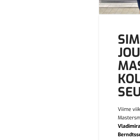
SIM
JOU
MA
KO
SEU
Viime vii
Mastersme
Vladimira
Berndtsso