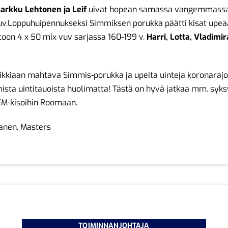
arkku Lehtonen ja Leif
uivat hopean samassa vangemmassa
uv.Loppuhuipennukseksi Simmiksen porukka päätti kisat upe
ttoon 4 x 50 mix vuv sarjassa 160-199 v.
Harri, Lotta, Vladimir
ikkiaan mahtava Simmis-porukka ja upeita uinteja koronarajo
ista uintitauoista huolimatta! Tästä on hyvä jatkaa mm. syk
EM-kisoihin Roomaan.
anen, Masters
TOIMINNANJOHTAJA