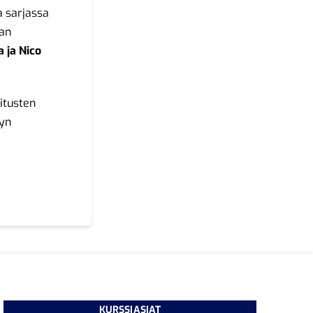
 sarjassa
aan
a ja Nico
itusten
syn
KURSSIASIAT