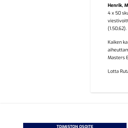
Henrik, M
4 x 50 sk
viestivoi
(1.50,62).
Kaiken ka
aiheuttam
Masters 
Lotta Rut
TOIMISTON OSOITE