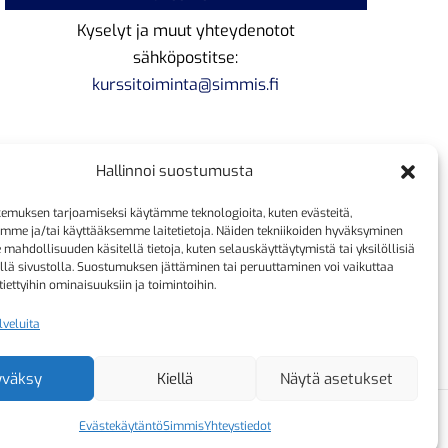
Kyselyt ja muut yhteydenotot
sähköpostitse:
kurssitoiminta@simmis.fi
Hallinnoi suostumusta
emuksen tarjoamiseksi käytämme teknologioita, kuten evästeitä,
emme ja/tai käyttääksemme laitetietoja. Näiden tekniikoiden hyväksyminen
 mahdollisuuden käsitellä tietoja, kuten selauskäyttäytymistä tai yksilöllisiä
llä sivustolla. Suostumuksen jättäminen tai peruuttaminen voi vaikuttaa
 tiettyihin ominaisuuksiin ja toimintoihin.
lveluita
yväksy
Kiellä
Näytä asetukset
Evästekäytäntö
Simmis
Yhteystiedot