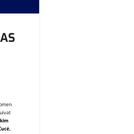
KAS
Suomen
uivat
akim
Cucé,