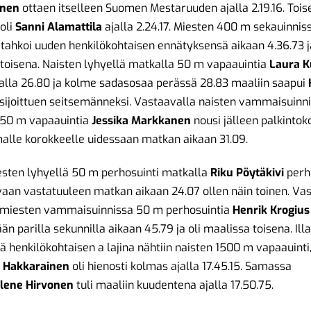
inen
ottaen itselleen Suomen Mestaruuden ajalla 2.19.16. Tois
oli
Sanni Alamattila
ajalla 2.24.17. Miesten 400 m sekauinni
tahkoi uuden henkilökohtaisen ennätyksensä aikaan 4.36.73 ja
toisena. Naisten lyhyellä matkalla 50 m vapaauintia
Laura K
alla 26.80 ja kolme sadasosaa perässä 28.83 maaliin saapui
sijoittuen seitsemänneksi. Vastaavalla naisten vammaisuinn
 50 m vapaauintia
Jessika Markkanen
nousi jälleen palkinto
lle korokkeelle uidessaan matkan aikaan 31.09.
esten lyhyellä 50 m perhosuinti matkalla
Riku Pöytäkivi
perh
vaan vastatuuleen matkan aikaan 24.07 ollen näin toinen. Va
 miesten vammaisuinnissa 50 m perhosuintia
Henrik Krogius
än parilla sekunnilla aikaan 45.79 ja oli maalissa toisena. Ill
ä henkilökohtaisen a lajina nähtiin naisten 1500 m vapaauinti
 Hakkarainen
oli hienosti kolmas ajalla 17.45.15. Samassa
lene Hirvonen
tuli maaliin kuudentena ajalla 17.50.75.