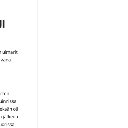
I
n uimarit
ivänä
orten
uinnissa
deksän oli
än jälkeen
uorissa