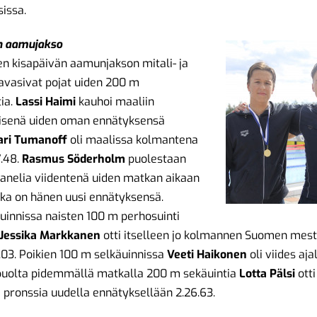
sissa.
n aamujakso
 kisapäivän aamunjakson mitali- ja
n avasivat pojat uiden 200 m
ia.
Lassi Haimi
kauhoi maaliin
senä uiden oman ennätyksensä
ari Tumanoff
oli maalissa kolmantena
7.48.
Rasmus Söderholm
puolestaan
panelia viidentenä uiden matkan aikaan
joka on hänen uusi ennätyksensä.
innissa naisten 100 m perhosuinti
Jessika Markkanen
otti itselleen jo kolmannen Suomen mes
16.03. Poikien 100 m selkäuinnissa
Veeti Haikonen
oli viides ajall
puolta pidemmällä matkalla 200 m sekäuintia
Lotta Pälsi
otti
ä pronssia uudella ennätyksellään 2.26.63.