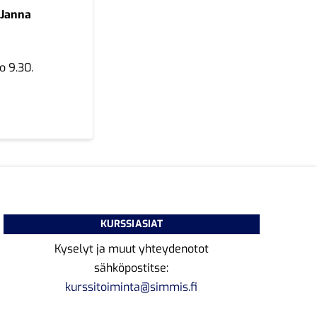
a
Janna
o 9.30.
KURSSIASIAT
Kyselyt ja muut yhteydenotot
sähköpostitse:
kurssitoiminta@simmis.fi