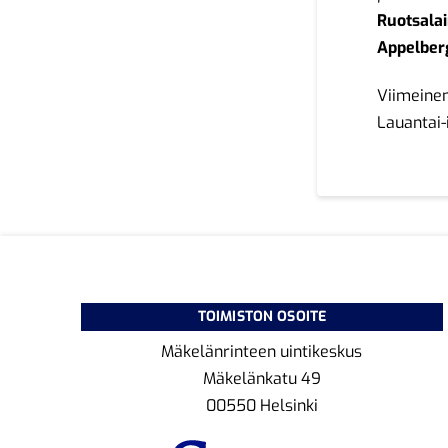
Ruotsala
Appelber
Viimeinen
Lauantai-
TOIMISTON OSOITE
Mäkelänrinteen uintikeskus
Mäkelänkatu 49
00550 Helsinki