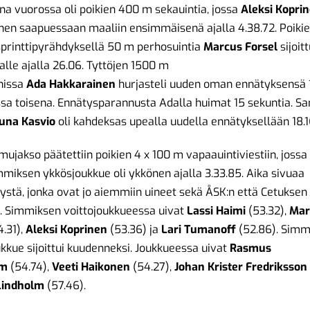
a vuorossa oli poikien 400 m sekauintia, jossa
Aleksi Kopri
nen saapuessaan maaliin ensimmäisenä ajalla 4.38.72. Poiki
sprinttipyrähdyksellä 50 m perhosuintia
Marcus Forsel
sijoitt
alle ajalla 26.06. Tyttöjen 1500 m
nissa
Ada
Hakkarainen
hurjasteli uuden oman ennätyksensä 1
ssa toisena. Ennätysparannusta Adalla huimat 15 sekuntia. 
una
Kasvio
oli kahdeksas upealla uudella ennätyksellään 18.16
ujakso päätettiin poikien 4 x 100 m vapaauintiviestiin, jossa
miksen ykkösjoukkue oli ykkönen ajalla 3.33.85. Aika sivuaa
ystä, jonka ovat jo aiemmiin uineet sekä ÅSK:n että Cetuksen
. Simmiksen voittojoukkueessa uivat
Lassi Haimi
(53.32),
Mar
.31),
Aleksi
Koprinen
(53.36) ja
Lari Tumanoff
(52.86). Simm
kkue sijoittui kuudenneksi. Joukkueessa uivat
Rasmus
lm
(54.74),
Veeti
Haikonen
(54.27),
Johan Krister Fredriksson
Lindholm
(57.46).