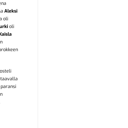
ena
ssa
Aleksi
 oli
urki
oli
Kaisla
in
korokkeen
osteli
staavalla
paransi
an
,