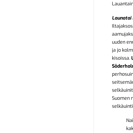
Lauantai
Launatai 
Iltajakso
aamujaks
uuden enn
ja jo ko
kisoissa.
Söderho
perhosui
seitsemä
selkäuinit
Suomen m
selkäuint
Na
ka