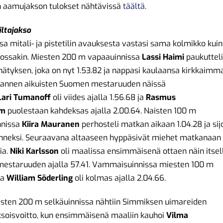
n aamujakson tulokset nähtävissä
täältä
.
iltajakso
ssa mitali- ja pistetilin avauksesta vastasi sama kolmikko kuin
ossakin. Miesten 200 m vapaauinnissa
Lassi Haimi
paukutteli
ätyksen, joka on nyt 1.53.82 ja nappasi kaulaansa kirkkaimm
lmannen aikuisten Suomen mestaruuden näissä
Lari
Tumanoff
oli viides ajalla 1.56.68 ja
Rasmus
lm
puolestaan kahdeksas ajalla 2.00.64. Naisten 100 m
nnissa
Kiira Mauranen
perhosteli matkan aikaan 1.04.28 ja sijo
nneksi. Seuraavana altaaseen hyppäsivät miehet matkanaan
ia.
Niki Karlsson
oli maalissa ensimmäisenä ottaen näin itsel
estaruuden ajalla 57.41. Vammaisuinnissa miesten 100 m
ia
William Söderling
oli kolmas ajalla 2.04.66.
isten 200 m selkäuinnissa nähtiin Simmiksen uimareiden
ksoisvoitto, kun ensimmäisenä maaliin kauhoi
Vilma