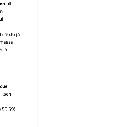
nen
oli
en
ui
7.45.15 ja
Samassa
.14.
cus
iksen
(55.59)