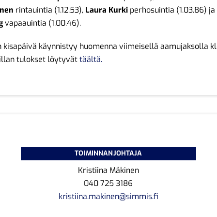
inen
rintauintia (1.12.53),
Laura Kurki
perhosuintia (1.03.86) j
g
vapaauintia (1.00.46).
 kisapäivä käynnistyy huomenna viimeisellä aamujaksolla kl
illan tulokset löytyvät
täältä.
TOIMINNANJOHTAJA
Kristiina Mäkinen
040 725 3186
kristiina.makinen@simmis.fi