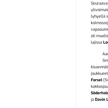
Seuraavan
ylivoimai
lyhyellä 
kolmossij
vapaauin
oli maali
lajissa
Lo
Aam
Sim
kisaennät
joukkueet
Forsel
(54
kakkosjou
Söderho
ja
Davin 