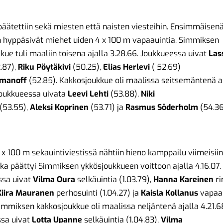
 päätettiin sekä miesten että naisten viesteihin. Ensimmäisen
 hyppäsivät miehet uiden 4 x 100 m vapaauintia. Simmiksen
kue tuli maaliin toisena ajalla 3.28.66. Joukkueessa uivat
Las
.87),
Riku Pöytäkivi
(50.25),
Elias Herlevi
( 52.69)
manoff
(52.85). Kakkosjoukkue oli maalissa seitsemäntenä a
Joukkueessa uivata
Leevi Lehti
(53.88),
Niki
(53.55),
Aleksi
Koprinen
(53.71) ja
Rasmus Söderholm
(54.36
 x 100 m sekauintiviestissä nähtiin hieno kamppailu viimeisiin
oka päättyi Simmiksen ykkösjoukkueen voittoon ajalla 4.16.07.
ssa uivat
Vilma Oura
selkäuintia (1.03.79),
Hanna Kareinen
ri
Kiira Mauranen
perhosuinti (1.04.27) ja
Kaisla Kollanus
vapaau
Simmiksen kakkosjoukkue oli maalissa neljäntenä ajalla 4.21.6
ssa uivat
Lotta Upanne
selkäuintia (1.04.83),
Vilma