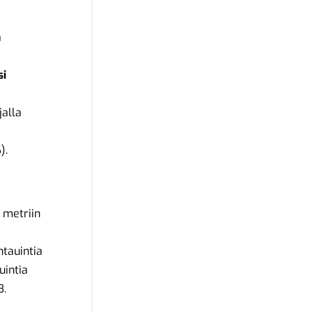
ä
si
jalla
).
 metriin
ntauintia
intia
8.