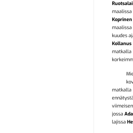
Ruotsala
maalissa 
Koprinen
maalissa 
kuudes aj
Kollanus
matkalla
korkeimma
Mi
ko
matkalla
ennätystä
viimeisen
jossa
Ada
lajissa
He