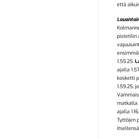
että aikui
Lauantai
Kolmannen
pistetili
vapaauint
ensimmäi
1.55.25.
L
ajalla 1.5
kosketti 
1.59.25, 
Vammaisu
matkalla
ajalla 1.
Tyttöjen 
itsellens