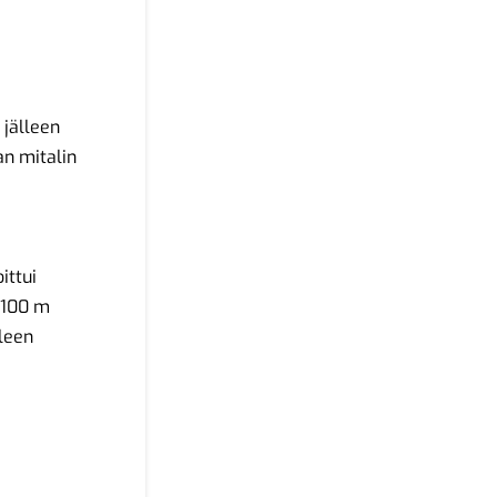
 jälleen
an mitalin
ittui
 100 m
leen