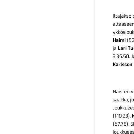
Iltajakso
altaaseen
ykkösjouk
Haimi
(52
ja
Lari
Tu
3.35.50. 
Karlsson
Naisten 4
saakka, j
Joukkuee
(1.10.23),
(57.78). 
joukkuee