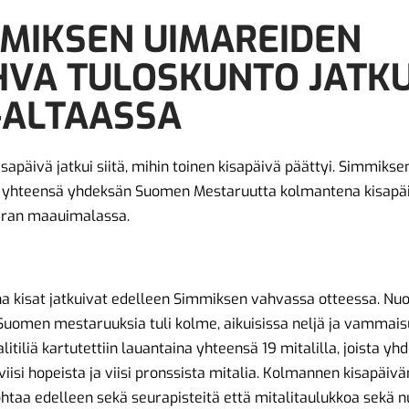
MIKSEN UIMAREIDEN
VA TULOSKUNTO JATKU
-ALTAASSA
sapäivä jatkui siitä, mihin toinen kisapäivä päättyi. Simmikse
 yhteensä yhdeksän Suomen Mestaruutta kolmantena kisapä
ran maauimalassa.
a kisat jatkuivat edelleen Simmiksen vahvassa otteessa. Nu
Suomen mestaruuksia tuli kolme, aikuisissa neljä ja vammais
alitiliä kartutettiin lauantaina yhteensä 19 mitalilla, joista yh
 viisi hopeista ja viisi pronssista mitalia. Kolmannen kisapäiv
htaa edelleen sekä seurapisteitä että mitalitaulukkoa sekä n