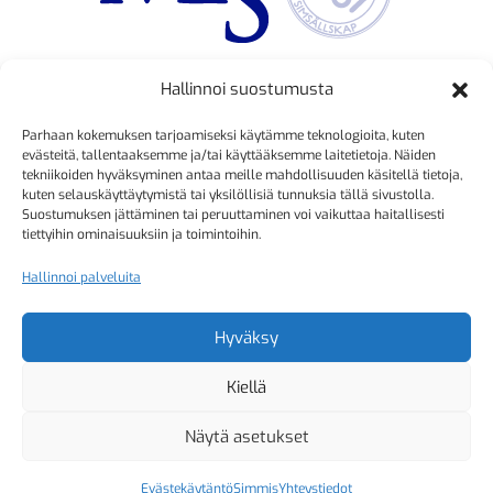
Hallinnoi suostumusta
TOIMINNANJOHTAJA
Parhaan kokemuksen tarjoamiseksi käytämme teknologioita, kuten
Kristiina Mäkinen
evästeitä, tallentaaksemme ja/tai käyttääksemme laitetietoja. Näiden
tekniikoiden hyväksyminen antaa meille mahdollisuuden käsitellä tietoja,
040 725 3186
kuten selauskäyttäytymistä tai yksilöllisiä tunnuksia tällä sivustolla.
kristiina.makinen@simmis.fi
Suostumuksen jättäminen tai peruuttaminen voi vaikuttaa haitallisesti
tiettyihin ominaisuuksiin ja toimintoihin.
Hallinnoi palveluita
KURSSIASIAT
Kyselyt ja muut yhteydenotot
Hyväksy
sähköpostitse:
Kiellä
kurssitoiminta@simmis.fi
Näytä asetukset
Evästekäytäntö
Simmis
Yhteystiedot
Copyright 2026 Helsingfors Simsällskap