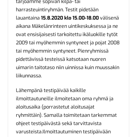
tarjoamme sopivan kilpa- tai
harrasteuintiryhmän. Testit pidetään
lauantaina
15.8.2020 klo 15.00-18.00
välisenä
aikana Mäkelänrinteen uintikeskuksessa ja ne
ovat ensisijaisesti tarkoitettu ikäluokille tytöt
2009 tai myöhemmin syntyneet ja pojat 2008
tai myöhemmin syntyneet. Pienryhmissä
pidettävissä testeissä katsotaan nuoren
uimarin taitotaso niin uinnissa kuin muussakin
liikunnassa.
Lähempänä testipäivää kaikille
ilmoittautuneille ilmoitetaan oma ryhmä ja
aloitusaika (porrastetut aloitusajat
ryhmittäin). Samalla toimitetaan tarkemmat
ohjeet testipäivästä sekä tarvittavista
varusteista.Ilmoittautuminen testipäivään