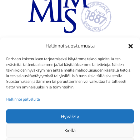
Hallinnoi suostumusta
TOIMINNANJOHTAJA
Parhaan kokemuksen tarjoamiseksi käytämme teknologioita, kuten
Kristiina Mäkinen
evästeitä, tallentaaksemme ja/tai käyttääksemme laitetietoja. Näiden
tekniikoiden hyväksyminen antaa meille mahdollisuuden käsitellä tietoja,
040 725 3186
kuten selauskäyttäytymistä tai yksilöllisiä tunnuksia tällä sivustolla.
kristiina.makinen@simmis.fi
Suostumuksen jättäminen tai peruuttaminen voi vaikuttaa haitallisesti
tiettyihin ominaisuuksiin ja toimintoihin.
Hallinnoi palveluita
KURSSIASIAT
Kyselyt ja muut yhteydenotot
Hyväksy
sähköpostitse:
Kiellä
kurssitoiminta@simmis.fi