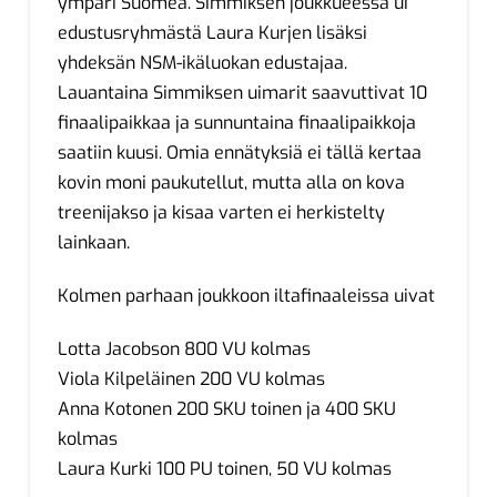
ympäri Suomea. Simmiksen joukkueessa ui
edustusryhmästä Laura Kurjen lisäksi
yhdeksän NSM-ikäluokan edustajaa.
Lauantaina Simmiksen uimarit saavuttivat 10
finaalipaikkaa ja sunnuntaina finaalipaikkoja
saatiin kuusi. Omia ennätyksiä ei tällä kertaa
kovin moni paukutellut, mutta alla on kova
treenijakso ja kisaa varten ei herkistelty
lainkaan.
Kolmen parhaan joukkoon iltafinaaleissa uivat
Lotta Jacobson 800 VU kolmas
Viola Kilpeläinen 200 VU kolmas
Anna Kotonen 200 SKU toinen ja 400 SKU
kolmas
Laura Kurki 100 PU toinen, 50 VU kolmas