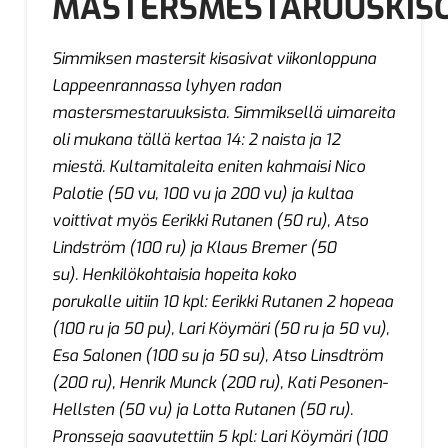
MASTERSMESTARUUSKISO
Simmiksen mastersit kisasivat viikonloppuna
Lappeenrannassa lyhyen radan
mastersmestaruuksista. Simmiksellä uimareita
oli mukana tällä kertaa 14: 2 naista ja 12
miestä. Kultamitaleita eniten kahmaisi Nico
Palotie (50 vu, 100 vu ja 200 vu) ja kultaa
voittivat myös Eerikki Rutanen (50 ru), Atso
Lindström (100 ru) ja Klaus Bremer (50
su). Henkilökohtaisia hopeita koko
porukalle uitiin 10 kpl: Eerikki Rutanen 2 hopeaa
(100 ru ja 50 pu), Lari Köymäri (50 ru ja 50 vu),
Esa Salonen (100 su ja 50 su), Atso Linsdtröm
(200 ru), Henrik Munck (200 ru), Kati Pesonen-
Hellsten (50 vu) ja Lotta Rutanen (50 ru).
Pronsseja saavutettiin 5 kpl: Lari Köymäri (100