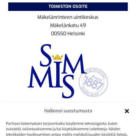
TOIMISTON OSOITE
Mäkelänrinteen uintikeskus
Mäkelänkatu 49
00550 Helsinki
Hallinnoi suostumusta
TOIMINNANJOHTAJA
Parhaan kokemuksen tarjoamiseksi käytämme teknologioita, kuten
Kristiina Mäkinen
evästeitä, tallentaaksemme ja/tai käyttääksemme laitetietoja. Näiden
tekniikoiden hyväksyminen antaa meille mahdollisuuden käsitellä tietoja,
040 725 3186