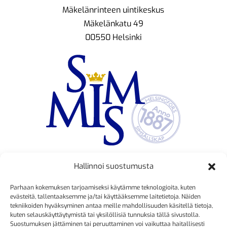
Mäkelänrinteen uintikeskus
Mäkelänkatu 49
00550 Helsinki
Hallinnoi suostumusta
TOIMINNANJOHTAJA
Parhaan kokemuksen tarjoamiseksi käytämme teknologioita, kuten
Kristiina Mäkinen
evästeitä, tallentaaksemme ja/tai käyttääksemme laitetietoja. Näiden
tekniikoiden hyväksyminen antaa meille mahdollisuuden käsitellä tietoja,
040 725 3186
kuten selauskäyttäytymistä tai yksilöllisiä tunnuksia tällä sivustolla.
kristiina.makinen@simmis.fi
Suostumuksen jättäminen tai peruuttaminen voi vaikuttaa haitallisesti