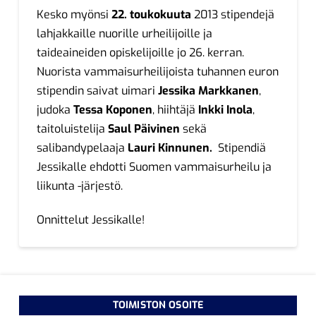
Kesko myönsi
22. toukokuuta
2013 stipendejä
lahjakkaille nuorille urheilijoille ja
taideaineiden opiskelijoille jo 26. kerran.
Nuorista vammaisurheilijoista tuhannen euron
stipendin saivat uimari
Jessika Markkanen
,
judoka
Tessa Koponen
, hiihtäjä
Inkki Inola
,
taitoluistelija
Saul Päivinen
sekä
salibandypelaaja
Lauri Kinnunen.
Stipendiä
Jessikalle ehdotti Suomen vammaisurheilu ja
liikunta -järjestö.
Onnittelut Jessikalle!
TOIMISTON OSOITE