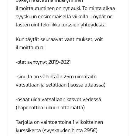
Syksyn esivalmennusryhmien
ilmoittautuminen on nyt auki. Toiminta alkaa
syyskuun ensimmäisellä viikolla. Löydät ne
lasten uintitekniikkakurssien yhteydestä.
Kun täytät seuraavat vaatimukset, voit
ilmoittautua!
-olet syntynyt 2019-2021
-sinulla on vähintään 25m uimataito
vatsallaan ja selällään (isossa altaassa)
-osaat uida vatsallaan kasvot vedessä
(hapenottoa lukuun ottamatta)
Tarjolla on vaihtoehtoina 1 viikoittainen
kurssikerta (syyskauden hinta 295€)