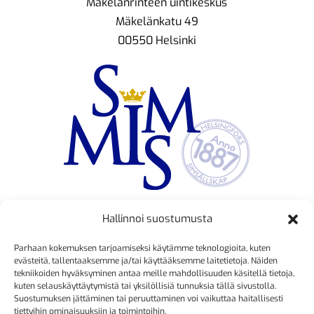
Mäkelänrinteen uintikeskus
Mäkelänkatu 49
00550 Helsinki
Hallinnoi suostumusta
TOIMINNANJOHTAJA
Parhaan kokemuksen tarjoamiseksi käytämme teknologioita, kuten
Kristiina Mäkinen
evästeitä, tallentaaksemme ja/tai käyttääksemme laitetietoja. Näiden
tekniikoiden hyväksyminen antaa meille mahdollisuuden käsitellä tietoja,
040 725 3186
kuten selauskäyttäytymistä tai yksilöllisiä tunnuksia tällä sivustolla.
kristiina.makinen@simmis.fi
Suostumuksen jättäminen tai peruuttaminen voi vaikuttaa haitallisesti
tiettyihin ominaisuuksiin ja toimintoihin.