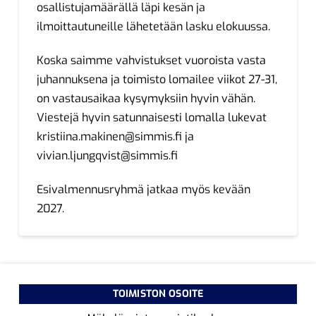
osallistujamäärällä läpi kesän ja
ilmoittautuneille lähetetään lasku elokuussa.
Koska saimme vahvistukset vuoroista vasta
juhannuksena ja toimisto lomailee viikot 27-31,
on vastausaikaa kysymyksiin hyvin vähän.
Viestejä hyvin satunnaisesti lomalla lukevat
kristiina.makinen@simmis.fi
ja
vivian.ljungqvist@simmis.fi
Esivalmennusryhmä jatkaa myös kevään
2027.
TOIMISTON OSOITE