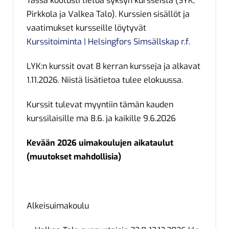
Tässä kootusti tietoa syksyn kursseista (SYK,
Pirkkola ja Valkea Talo). Kurssien sisällöt ja
vaatimukset kursseille löytyvät
Kurssitoiminta | Helsingfors Simsällskap r.f.
LYK:n kurssit ovat 8 kerran kursseja ja alkavat
1.11.2026. Niistä lisätietoa tulee elokuussa.
Kurssit tulevat myyntiin tämän kauden
kurssilaisille ma 8.6. ja kaikille 9.6.2026
Kevään 2026 uimakoulujen aikataulut
(muutokset mahdollisia)
Alkeisuimakoulu