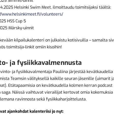
2025 Simmis-uinnit
.4.2025 Helsinki Swim Meet, ilmoittaudu toimitsijaksi täältä:
://www.helsinkimeet.fi/volunteers/
2025 HSS Cup 5
2025 Märsky-uinnit
evään kilpailukalenteri on julkaistu kotisivuilla – samalta si
s toimitsija-linkit omiin kisoihin!
to- ja fysiikkavalmennusta
vinto- ja fysiikkavalmentaja Pauliina järjestää kevätkaudell
ista Teamsin välityksellä kaikille seuran jäsenille (uimarit j
t). Etätapaamisia on kevätkaudella kolmen kerran podcast
 saga. Näissä vaihtuvat vierailijat kertovat omia kokemuksia
lemana ravinnosta sekä fysiikkaharjoittelusta.
evat ajankohdat kalenteriisi jo nyt: