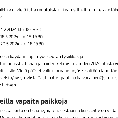
uihin v oi vielä tulla muutoksia) – teams-linkit toimitetaan l
a!
i 4.2.2024 klo: 18-19.30.
i 18.3.2024 klo: 18-19.30.
i 20.5.2024 klo: 18-19.30.
ssa käydään läpi myös seuran fysiikka-, ja
lmennusstrategiaa ja näiden kehitystä vuoden 2024 alusta 
itteisiin. Vielä pääset vaikuttamaan myös sisältöön lähettä
oiveista/kysymyksiä Pauliinalle (
pauliina.kaivarainen@simmis.
liittyen.
eilla vapaita paikkoja
rssitarjonta on lisääntynyt entisestään ja kursseille on vielä
Myynti jatkuu edelleen, vaikka kurssit ovat jo käynnistyneet 