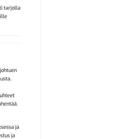
i tarjolla
ille
johtuen
usta.
suhteet
vähentää.
sessa ja
stus ja