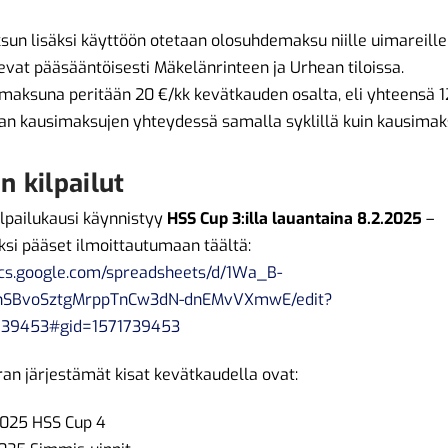
un lisäksi käyttöön otetaan olosuhdemaksu niille uimareille,
levat pääsääntöisesti Mäkelänrinteen ja Urhean tiloissa.
aksuna peritään 20 €/kk kevätkauden osalta, eli yhteensä 12
an kausimaksujen yhteydessä samalla syklillä kuin kausimak
n kilpailut
lpailukausi käynnistyy
HSS Cup 3:illa lauantaina 8.2.2025
–
aksi pääset ilmoittautumaan täältä:
ocs.google.com/spreadsheets/d/1Wa_B-
hSBvoSztgMrppTnCw3dN-dnEMvVXmwE/edit?
739453#gid=1571739453
an järjestämät kisat kevätkaudella ovat:
2025 HSS Cup 4