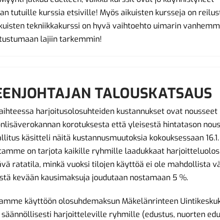
n tutuille kurssia etsiville! Myös aikuisten kursseja on reilust
ikuisten tekniikkakurssi on hyvä vaihtoehto uimarin vanhemm
tustumaan lajiin tarkemmin!
EENJOHTAJAN TALOUSKATSAUS
ihteessa harjoitusolosuhteiden kustannukset ovat nousseet 
nlisäverokannan korotuksesta että yleisestä hintatason nous
llitus käsitteli näitä kustannusmuutoksia kokouksessaan 16.1.
amme on tarjota kaikille ryhmille laadukkaat harjoitteluolo
tävä ratatila, minkä vuoksi tilojen käyttöä ei ole mahdollista 
ystä kevään kausimaksuja joudutaan nostamaan 5 %.
otamme käyttöön olosuhdemaksun Mäkelänrinteen Uintikeskuk
säännöllisesti harjoitteleville ryhmille (edustus, nuorten edu