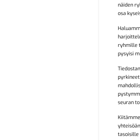
näiden ry
osa kysei
Haluamme
harjoitte
ryhmille
pysyisi m
Tiedosta
pyrkineet
mahdolli
pystymme
seuran to
Kiitämme 
yhteisöäm
tasoisille