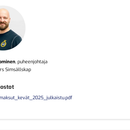
uominen
, puheenjohtaja
rs Simsällskap
dostot
maksut_kevät_2025_julkaistu.pdf