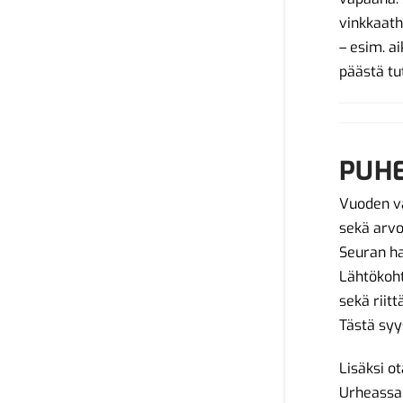
vinkkaatha
– esim. a
päästä tu
PUH
Vuoden va
sekä arvo
Seuran ha
Lähtökoht
sekä riit
Tästä sy
Lisäksi 
Urheassa 