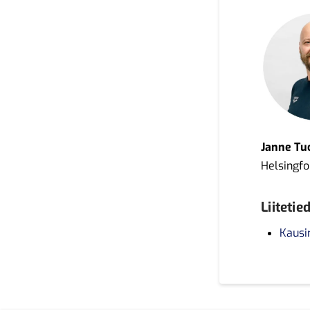
Janne T
Helsingfo
Liitetie
Kausi