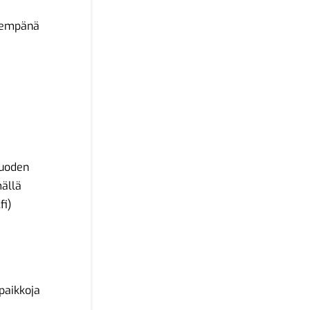
ähempänä
vuoden
mällä
fi
)
 paikkoja
–