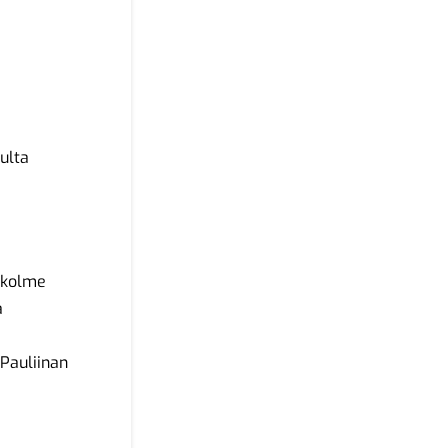
vulta
a kolme
a
 Pauliinan