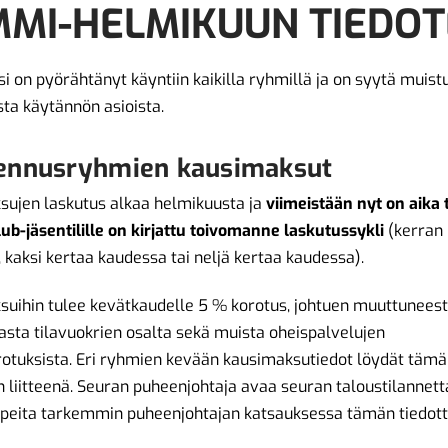
MI-HELMIKUUN TIEDOT
i on pyörähtänyt käyntiin kaikilla ryhmillä ja on syytä muist
a käytännön asioista.
ennusryhmien kausimaksut
ujen laskutus alkaa helmikuusta ja
viimeistään nyt on aika 
ub-jäsentilille on kirjattu toivomanne laskutussykli
(kerran
 kaksi kertaa kaudessa tai neljä kertaa kaudessa).
uihin tulee kevätkaudelle 5 % korotus, johtuen muuttuneest
sta tilavuokrien osalta sekä muista oheispalvelujen
otuksista. Eri ryhmien kevään kausimaksutiedot löydät täm
n liitteenä. Seuran puheenjohtaja avaa seuran taloustilannett
rpeita tarkemmin puheenjohtajan katsauksessa tämän tiedot