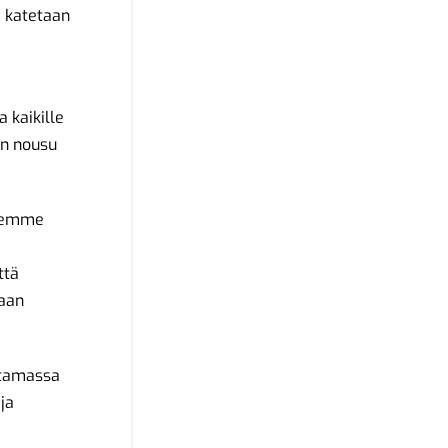
a katetaan
 kaikille
en nousu
olemme
ttä
aan
entamassa
ja