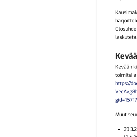
Kausimaks
harjoitte
Olosuhdem
laskuteta
Kevää
Kevään ki
toimitsij
https://d
VecAvg8
gid=1571
Muut seur
29.3.