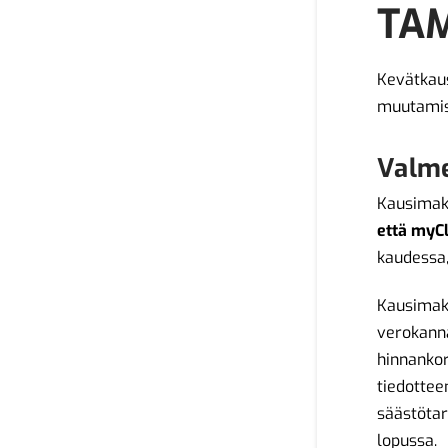
TAM
Kevätkaus
muutamist
Valm
Kausimaks
että myCl
kaudessa,
Kausimaks
verokanna
hinnankor
tiedottee
säästöta
lopussa.