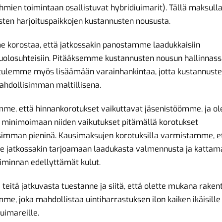
hmien toimintaan osallistuvat hybridiuimarit). Tällä maksull
sten harjoituspaikkojen kustannusten noususta.
 korostaa, että jatkossakin panostamme laadukkaisiin
luolosuhteisiin. Pitääksemme kustannusten nousun hallinnassa
 tulemme myös lisäämään varainhankintaa, jotta kustannust
ahdollisimman maltillisena.
mme, että hinnankorotukset vaikuttavat jäsenistöömme, ja 
 minimoimaan niiden vaikutukset pitämällä korotukset
simman pieninä. Kausimaksujen korotuksilla varmistamme, e
 jatkossakin tarjoamaan laadukasta valmennusta ja kattam
iminnan edellyttämät kulut.
teitä jatkuvasta tuestanne ja siitä, että olette mukana rak
me, joka mahdollistaa uintiharrastuksen ilon kaiken ikäisille 
 uimareille.