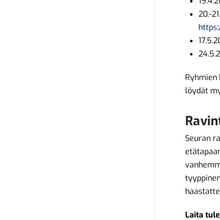
19.4.
20.-21
https
17.5.
24.5.
Ryhmien k
löydät myö
Ravin
Seuran ra
etätapaam
vanhemma
tyyppinen
haastatte
Laita tul