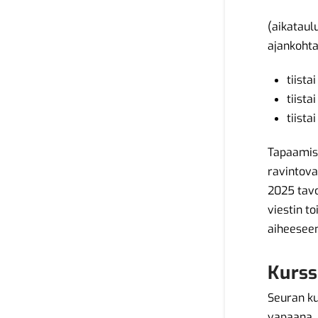
(aikataul
ajankohta
tiista
tiista
tiista
Tapaamise
ravintova
2025 tavo
viestin t
aiheeseen 
Kurss
Seuran ku
vapaana. 