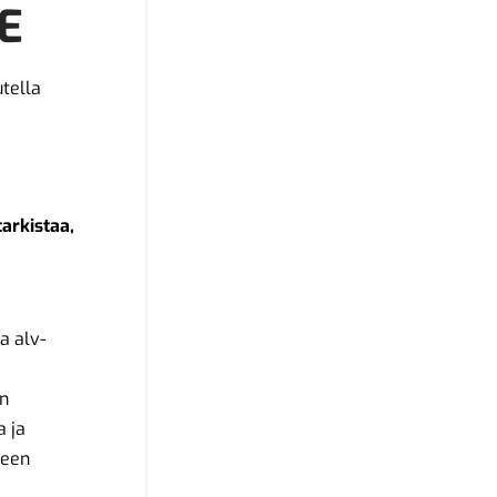
E
utella
tarkistaa,
a alv-
än
a ja
teen