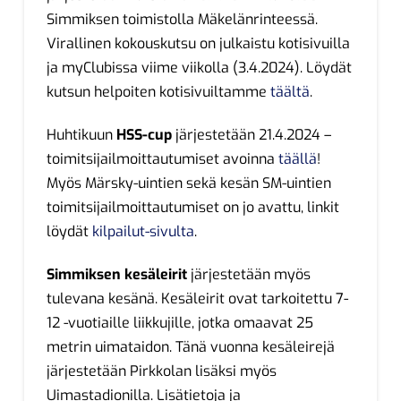
Simmiksen toimistolla Mäkelänrinteessä.
Virallinen kokouskutsu on julkaistu kotisivuilla
ja myClubissa viime viikolla (3.4.2024). Löydät
kutsun helpoiten kotisivuiltamme
täältä
.
Huhtikuun
HSS-cup
järjestetään 21.4.2024 –
toimitsijailmoittautumiset avoinna
täällä
!
Myös Märsky-uintien sekä kesän SM-uintien
toimitsijailmoittautumiset on jo avattu, linkit
löydät
kilpailut-sivulta
.
Simmiksen kesäleirit
järjestetään myös
tulevana kesänä. Kesäleirit ovat tarkoitettu 7-
12 -vuotiaille liikkujille, jotka omaavat 25
metrin uimataidon. Tänä vuonna kesäleirejä
järjestetään Pirkkolan lisäksi myös
Uimastadionilla. Lisätietoja ja