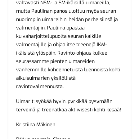
valtavasti NSM- ja SM-ikäisillä uimareilla,
mutta Pauliinan panos ulottuu myös seuran
nuorimpiin uimareihin, heidän perheisiinsä ja
valmentajiin. Pauliina opastaa
kuivaharjoittelupuolta seuran kaikille
valmentajille ja ohjaa itse treenejä IKM-
ikäisistä ylöspäin. Ravinto-ohjaus kulkee
seurassamme pienten uimareiden
vanhemmille kohdennetuista luennoista kohti
aikuisuimarien yksilöllistä
ravintovalmennusta.
Uimarit; syökää hyvin, pyrkikää pysymään
terveinä ja treenatkaa aktiivisesti kohti kesää!
Kristiina Mäkinen