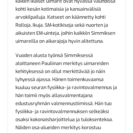
kaiken ikäiset uimarit ovat hyvässä vauhdissa
kohti kesän kotimaisia ja kansainvälisiä
arvokilpailuja. Katseet on käännetty kohti
Rolloja, Ikuja, SM-kotikisoja sekä nuorten ja
aikuisten EM-uinteja, joihin kaikkiin Simmiksen
uimareilla on aikarajoja hyvin alitettuna.
Vuoden alusta työnsä Simmiksessä
aloittaneen Pauliinan merkitys uimareiden
kehityksessä on ollut merkittävää jo näin
lyhyessä ajassa. Hänen toimenkuvaansa
kuuluu seuran fysiikka- ja ravintovalmennus ja
hän toimii myös allasvalmentajana
edustusryhmän valmennustiimissä. Hän tuo
fysiikka- ja ravintovalmennuksen selkeäksi
osaksi kokonaisharjoittelua ja tuloksentekoa.
Näiden osa-alueiden merkitys korostuu