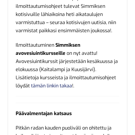
ilmoittautumisohjeet tulevat Simmiksen
kotisivuille lähiaikoina heti aikataulujen
varmistuttua – seuraa kotisivujen uutisia, niin
varmistat paikkasi ensimmäisten joukossa!.
Ilmoittautuminen
Simmiksen
avovesiuintikursseille
on nyt avattu!
Avovesiuintikurssit järjestetään kesäkuussa ja
elokuussa (Kaitalampi ja Kuusijärvi).
Lisätietoja kursseista ja ilmoittautumisohjeet
löydät
tämän linkin takaa
!.
Päävalmentajan katsaus
Pitkän radan kauden puoliväli on ohitettu ja